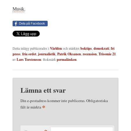
Musik
.
Dela på Facebook
Detta inlägg publicerades i
Världen
och märktes
boktips
,
demokrati
,
fri
press
,
fria ordet
,
journalistik
,
Patrik Oksanen
,
recension
,
Trisomie 21
av
Lars Torstenson
. Bokmärk
permalänken
.
Lämna ett svar
Din e-postadress kommer inte publiceras.
Obligatoriska
*
fält är märkta