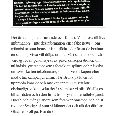
Det är kunnigt, alarmerande och lättläst. Vi får oss till livs
information – inte desinformation eller fake news – om
människor som hotas, ibland dödas, därför att de berättar
en sanning vissa vill dölja, om hur vårt samhälle och vår
vardag redan genomsyras av påverkansoperationer, om
utländska ytterst medvetna försök att splittra och påverka,
om svenska femtekolonnare, om hur vetenskapen efter
medvetna kampanjer alltmer får stryka på foten för
upprörda känslor och mycket annat. Oavsett hur
obehagligt vi kan tycka det är så måste vi alla förhålla oss
till samtiden och i den finns troll, rysk underrättelsetjänst,
Daesh och många andra som försöker omstöpa och helst
riva ner Sverige så som vi känner det och allt det där har
Oksanen
koll på. Har du?