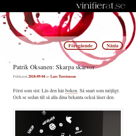
Inläggsnavigering
Föregående
Nästa
Patrik Oksanen: Skarpa skärvor
Publicerat
2018-09-04
av
Lars Torstenson
Först som sist: Läs den här
boken
. Så snart som möjligt.
Och se sedan till så alla dina bekanta också läser den.