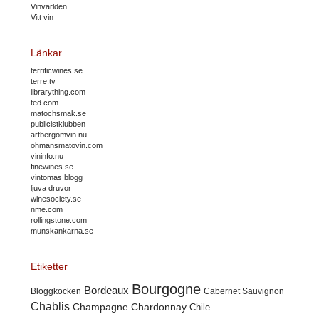
Vinvärlden
Vitt vin
Länkar
terrificwines.se
terre.tv
librarything.com
ted.com
matochsmak.se
publicistklubben
artbergomvin.nu
ohmansmatovin.com
vininfo.nu
finewines.se
vintomas blogg
ljuva druvor
winesociety.se
nme.com
rollingstone.com
munskankarna.se
Etiketter
Bourgogne
Bordeaux
Cabernet Sauvignon
Bloggkocken
Chablis
Champagne
Chardonnay
Chile