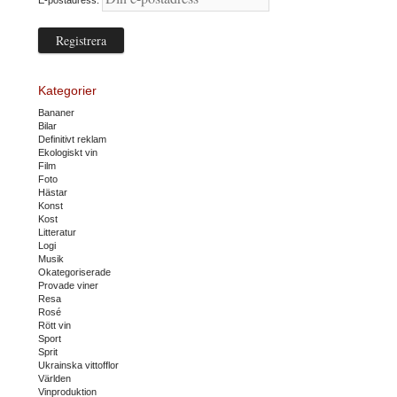
Kategorier
Bananer
Bilar
Definitivt reklam
Ekologiskt vin
Film
Foto
Hästar
Konst
Kost
Litteratur
Logi
Musik
Okategoriserade
Provade viner
Resa
Rosé
Rött vin
Sport
Sprit
Ukrainska vittofflor
Världen
Vinproduktion