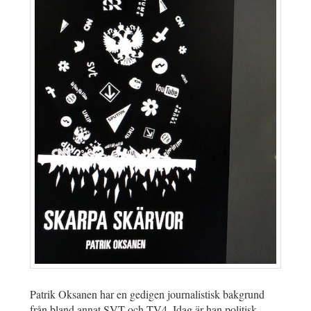
Patrik Oksanen har en gedigen journalistisk bakgrund
från bland annat SVT och TV4. Idag är han politisk