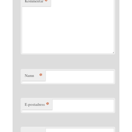
*
Kommentar
*
Namn
*
E-postadress