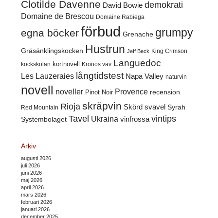
Clotilde Davenne
demokrati
David Bowie
Domaine de Brescou
Domaine Rabiega
förbud
grumpy
egna böcker
Grenache
Hustrun
Gräsänklingskocken
King Crimson
Jeff Beck
Languedoc
kortnovell
kockskolan
Kronos väv
långtidstest
Les Lauzeraies
Napa Valley
naturvin
novell
noveller
Provence
recension
Pinot Noir
skräpvin
Rioja
Skörd
svavel
Syrah
Red Mountain
Tavel
vintips
Ukraina
Systembolaget
vinfrossa
Arkiv
augusti 2026
juli 2026
juni 2026
maj 2026
april 2026
mars 2026
februari 2026
januari 2026
december 2025