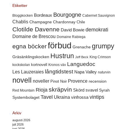
Etiketter
Bourgogne
Bordeaux
Cabernet Sauvignon
Bloggkocken
Chablis
Champagne
Chardonnay
Chile
Clotilde Davenne
demokrati
David Bowie
Domaine de Brescou
Domaine Rabiega
förbud
grumpy
egna böcker
Grenache
Hustrun
Gräsänklingskocken
King Crimson
Jeff Beck
Languedoc
kortnovell
kockskolan
Kronos väv
långtidstest
Les Lauzeraies
Napa Valley
naturvin
novell
noveller
Provence
recension
Pinot Noir
skräpvin
Rioja
Skörd
svavel
Syrah
Red Mountain
Tavel
vintips
Ukraina
Systembolaget
vinfrossa
Arkiv
augusti 2026
juli 2026
juni 2026