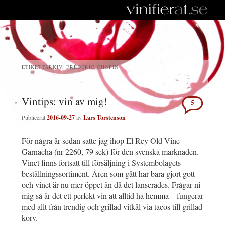
ETIKETTARKIV:
FRÉDÉRIC CHOPIN
Vintips: vin av mig!
5
Publicerat
2016-09-27
av
Lars Torstenson
För några år sedan satte jag ihop E
l Rey Old Vine
Garnacha (nr 2260, 79 sek)
för den svenska marknaden.
Vinet finns fortsatt till försäljning i Systembolagets
beställningssortiment. Åren som gått har bara gjort gott
och vinet är nu mer öppet än då det lanserades. Frågar ni
mig så är det ett perfekt vin att alltid ha hemma – fungerar
med allt från trendig och grillad vitkål via tacos till grillad
korv.