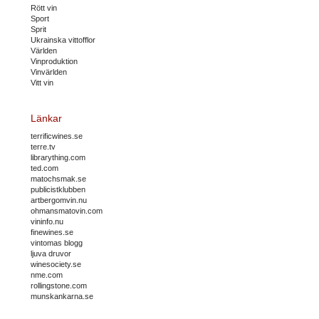
Rött vin
Sport
Sprit
Ukrainska vittofflor
Världen
Vinproduktion
Vinvärlden
Vitt vin
Länkar
terrificwines.se
terre.tv
librarything.com
ted.com
matochsmak.se
publicistklubben
artbergomvin.nu
ohmansmatovin.com
vininfo.nu
finewines.se
vintomas blogg
ljuva druvor
winesociety.se
nme.com
rollingstone.com
munskankarna.se