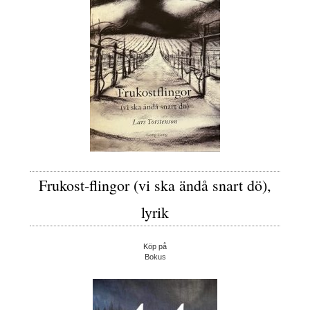
Frukost-flingor (vi ska ändå snart dö),
lyrik
Köp på
Bokus