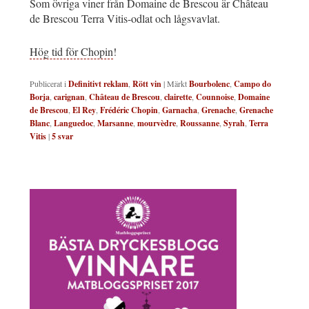
Som övriga viner från Domaine de Brescou är Château
de Brescou Terra Vitis-odlat och lågsvavlat.
Hög tid för Chopin
!
Publicerat i
Definitivt reklam
,
Rött vin
|
Märkt
Bourbolenc
,
Campo do
Borja
,
carignan
,
Château de Brescou
,
clairette
,
Counnoise
,
Domaine
de Brescou
,
El Rey
,
Frédéric Chopin
,
Garnacha
,
Grenache
,
Grenache
Blanc
,
Languedoc
,
Marsanne
,
mourvèdre
,
Roussanne
,
Syrah
,
Terra
Vitis
|
5
svar