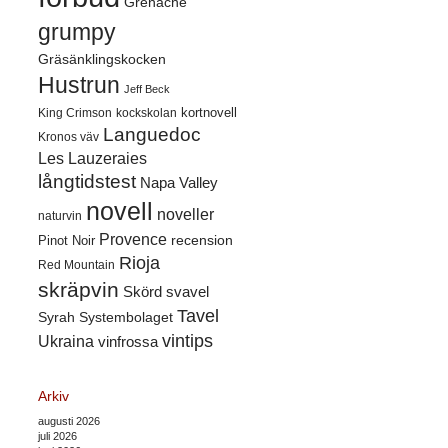
Grenache
grumpy
Gräsänklingskocken
Hustrun
Jeff Beck
kortnovell
King Crimson
kockskolan
Languedoc
Kronos väv
Les Lauzeraies
långtidstest
Napa Valley
novell
noveller
naturvin
Provence
recension
Pinot Noir
Rioja
Red Mountain
skräpvin
Skörd
svavel
Tavel
Syrah
Systembolaget
vintips
Ukraina
vinfrossa
Arkiv
augusti 2026
juli 2026