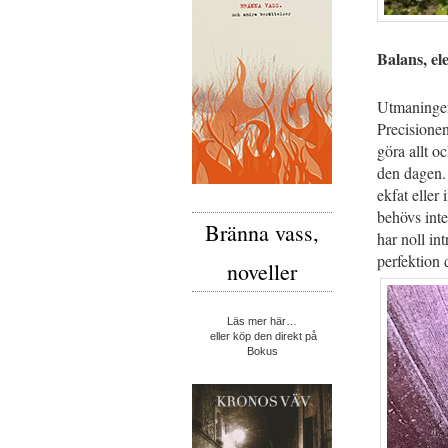
Balans, el
Utmaningen 
Precisionen.
göra allt o
den dagen. 
ekfat eller
behövs inte
Bränna vass,
har noll in
perfektion 
noveller
Läs mer här…
eller köp den direkt på
Bokus