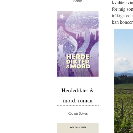
kvalitetsvi
Bokus
för mig som
tråkiga och
kan koncen
Herdedikter &
mord, roman
Köp på Bokus