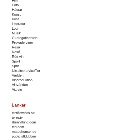
Film
Foto
Hästar
Konst
Kost
Litteratur
Logi
Musik
Okategoriserade
Provade viner
Resa
Rosé
Rött vin
Sport
Sprit
Ukrainska vittofflor
Världen
Vinproduktion
Vinvärlden
Vitt vin
Länkar
terrificwines.se
terre.tv
librarything.com
ted.com
matochsmak.se
publicistklubben