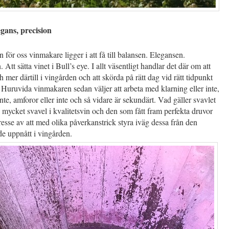
egans, precision
för oss vinmakare ligger i att få till balansen. Elegansen.
 Att sätta vinet i Bull’s eye. I allt väsentligt handlar det där om att
ch mer därtill i vingården och att skörda på rätt dag vid rätt tidpunkt
Huruvida vinmakaren sedan väljer att arbeta med klarning eller inte,
 inte, amforor eller inte och så vidare är sekundärt. Vad gäller svavlet
 mycket svavel i kvalitetsvin och den som fått fram perfekta druvor
tresse av att med olika påverkanstrick styra iväg dessa från den
de uppnått i vingården.