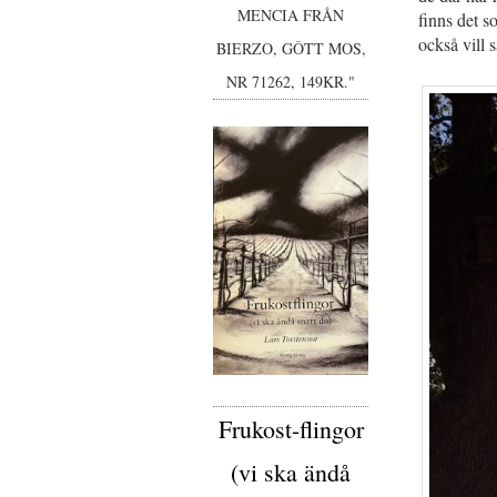
MENCIA FRÅN
finns det s
också vill 
BIERZO, GÔTT MOS,
NR 71262, 149KR."
Frukost-flingor
(vi ska ändå