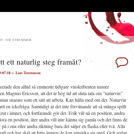
IV:
JOE STRUMMER
tt ett naturlig steg framåt?
9-07-18
av
Lars Torstenson
etade den alltid så eminente tidigare vinskribenten numer
n Magnus Ericsson, att det är hög tid att sluta tala om ”naturvin”
 utan snarare som ett sätt att arbeta. Kan hålla med om det. Naturvin
varit en ickefråga. Samtidigt är det inte förvånande att så många spillt
rut i ämnet, och fortfarande gör det. Folk vill nå en position, andra
rlora en position, åter andra vill inte känna sig gamla och det finns de
på i ena eller andra riktning bara det säljer en flaska eller två. Alla
haft och har skäl att hitta ämnen de kan utmärka sig med. Och sedan