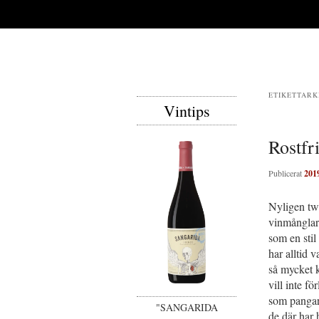
ETIKETTARK
Vintips
Rostfri
Publicerat
201
Nyligen twe
vinmånglare
som en stil
har alltid 
så mycket k
vill inte fö
som pangar 
"SANGARIDA
de där har 