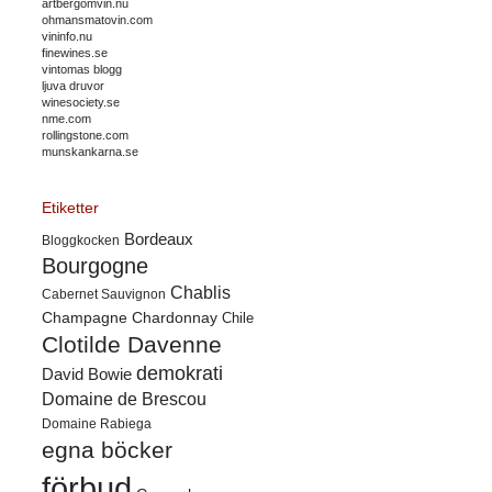
artbergomvin.nu
ohmansmatovin.com
vininfo.nu
finewines.se
vintomas blogg
ljuva druvor
winesociety.se
nme.com
rollingstone.com
munskankarna.se
Etiketter
Bordeaux
Bloggkocken
Bourgogne
Chablis
Cabernet Sauvignon
Champagne
Chardonnay
Chile
Clotilde Davenne
demokrati
David Bowie
Domaine de Brescou
Domaine Rabiega
egna böcker
förbud