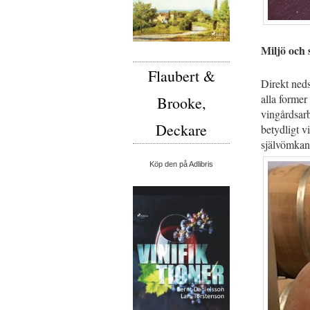
Miljö och
Flaubert &
Direkt neds
alla former
Brooke,
vingårdsarb
Deckare
betydligt v
självömkan 
Köp den på Adlibris