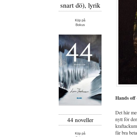
snart dö), lyrik
Köp på
Bokus
Hands off
Det här med
nytt för de
44 noveller
kraftackumu
får bra bet
Köp på