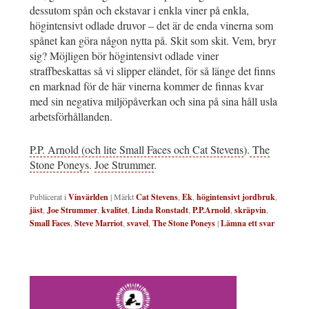
dessutom spån och ekstavar i enkla viner på enkla,
högintensivt odlade druvor – det är de enda vinerna som
spånet kan göra någon nytta på. Skit som skit. Vem, bryr
sig? Möjligen bör högintensivt odlade viner
straffbeskattas så vi slipper eländet, för så länge det finns
en marknad för de här vinerna kommer de finnas kvar
med sin negativa miljöpåverkan och sina på sina håll usla
arbetsförhållanden.
P.P. Arnold (och lite Small Faces och Cat Stevens
).
The
Stone Poneys
.
Joe Strummer
.
Publicerat i
Vinvärlden
|
Märkt
Cat Stevens
,
Ek
,
högintensivt jordbruk
,
jäst
,
Joe Strummer
,
kvalitet
,
Linda Ronstadt
,
P.P.Arnold
,
skräpvin
,
Small Faces
,
Steve Marriot
,
svavel
,
The Stone Poneys
|
Lämna ett svar