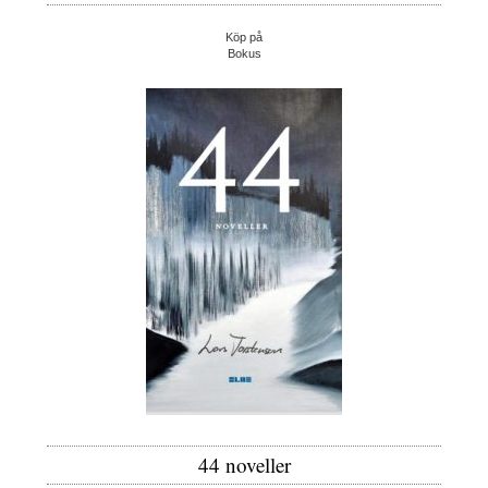
Köp på
Bokus
44 noveller