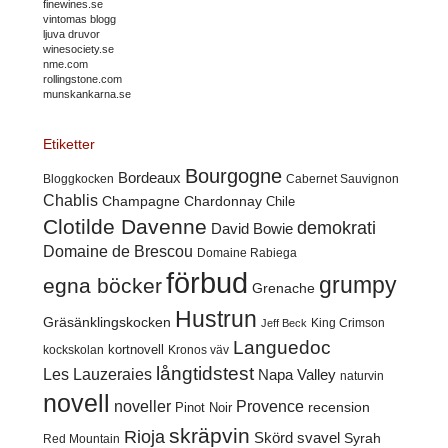
finewines.se
vintomas blogg
ljuva druvor
winesociety.se
nme.com
rollingstone.com
munskankarna.se
Etiketter
Bourgogne
Bordeaux
Cabernet Sauvignon
Bloggkocken
Chablis
Champagne
Chardonnay
Chile
Clotilde Davenne
demokrati
David Bowie
Domaine de Brescou
Domaine Rabiega
förbud
grumpy
egna böcker
Grenache
Hustrun
Gräsänklingskocken
King Crimson
Jeff Beck
Languedoc
kortnovell
kockskolan
Kronos väv
långtidstest
Les Lauzeraies
Napa Valley
naturvin
novell
noveller
Provence
recension
Pinot Noir
skräpvin
Rioja
Skörd
svavel
Syrah
Red Mountain