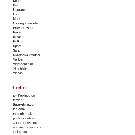
Konst
Kost
Litteratur
Logi
Musik
Okategoriserade
Provade viner
Resa
Rosé
Rött vin
Sport
Sprit
Ukrainska vittofflor
Världen
Vinproduktion
Vinvärlden
Vitt vin
Länkar
terrificwines.se
terre.tv
librarything.com
ted.com
matochsmak.se
publicistklubben
artbergomvin.nu
ohmansmatovin.com
vininfo.nu