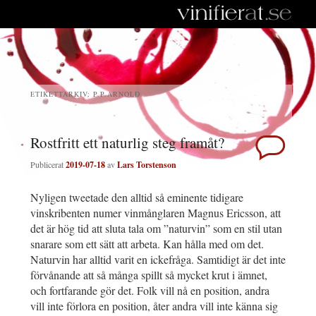
ETIKETTARKIV:
P.P.ARNOLD
Rostfritt ett naturlig steg framåt?
Publicerat
2019-07-18
av
Lars Torstenson
Nyligen tweetade den alltid så eminente tidigare
vinskribenten numer vinmånglaren Magnus Ericsson, att
det är hög tid att sluta tala om ”naturvin” som en stil utan
snarare som ett sätt att arbeta. Kan hålla med om det.
Naturvin har alltid varit en ickefråga. Samtidigt är det inte
förvånande att så många spillt så mycket krut i ämnet,
och fortfarande gör det. Folk vill nå en position, andra
vill inte förlora en position, åter andra vill inte känna sig