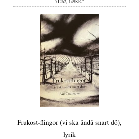
71262, 149KR."
Frukost-flingor (vi ska ändå snart dö),
lyrik