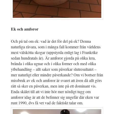
Ek och amforor
Och på tal om ek: vad är det för del på ek? Denna
naturliga råvara, som i många fall kommer från världens
mest välskötta skogar (uppstyrda enligt lag i Frankrike
sedan hundratals år). Är amforor gjorda på olika lera,
brända i olika ugnar och i olika former och med olika
ytbehandling – allt saker som påverkar slutresultatet –
mer naturligt eller mindre påverkande? Om vi bortser från
missbruk av ek och amforor är svaret att även då allt görs
rätt så sker en påverkan, men inte på ett dominant vis.
Enda skälet till att vi inte hör mer nördigt tugg om
amforor idag är att de befinner sig ungefär där eken var
runt 1990, dvs få vet vad de faktiskt talar om.