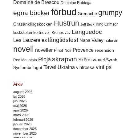
Domaine de Brescou
Domaine Rabiega
förbud
grumpy
egna böcker
Grenache
Hustrun
Gräsänklingskocken
King Crimson
Jeff Beck
Languedoc
kortnovell
kockskolan
Kronos väv
långtidstest
Les Lauzeraies
Napa Valley
naturvin
novell
noveller
Provence
recension
Pinot Noir
skräpvin
Rioja
Skörd
svavel
Syrah
Red Mountain
Tavel
vintips
Ukraina
Systembolaget
vinfrossa
Arkiv
augusti 2026
juli 2026
juni 2026
maj 2026
april 2026
mars 2026
februari 2026
januari 2026
december 2025
november 2025