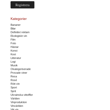
Kategorier
Bananer
Bilar
Definitivt reklam
Ekologiskt vin
Film
Foto
Hästar
Konst
Kost
Litteratur
Logi
Musik
Okategoriserade
Provade viner
Resa
Rosé
Rött vin
Sport
Sprit
Ukrainska vittofflor
Världen
Vinproduktion
Vinvärlden
Vitt vin