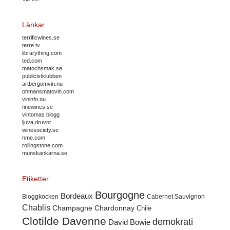
Länkar
terrificwines.se
terre.tv
librarything.com
ted.com
matochsmak.se
publicistklubben
artbergomvin.nu
ohmansmatovin.com
vininfo.nu
finewines.se
vintomas blogg
ljuva druvor
winesociety.se
nme.com
rollingstone.com
munskankarna.se
Etiketter
Bourgogne
Bordeaux
Cabernet Sauvignon
Bloggkocken
Chablis
Champagne
Chardonnay
Chile
Clotilde Davenne
demokrati
David Bowie