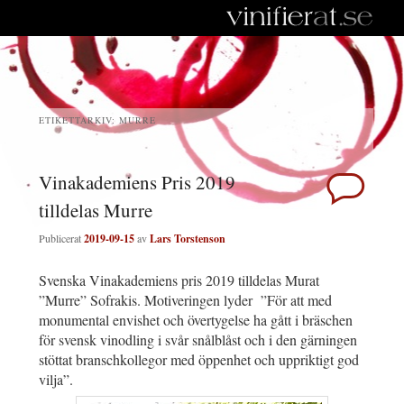
ETIKETTARKIV:
MURRE
Vinakademiens Pris 2019
tilldelas Murre
Publicerat
2019-09-15
av
Lars Torstenson
Svenska Vinakademiens pris 2019 tilldelas Murat
”Murre” Sofrakis. Motiveringen lyder ”För att med
monumental envishet och övertygelse ha gått i bräschen
för svensk vinodling i svår snålblåst och i den gärningen
stöttat branschkollegor med öppenhet och uppriktigt god
vilja”.