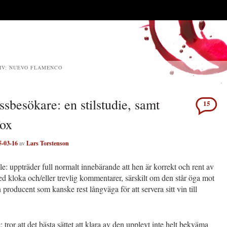
IV:
NUEVO FLAMENCO
sbesökare: en stilstudie, samt
15
Fox
5-03-16
av
Lars Torstenson
: uppträder full normalt innebärande att hen är korrekt och rent av
 kloka och/eller trevlig kommentarer, särskilt om den står öga mot
producent som kanske rest långväga för att servera sitt vin till
 tror att det bästa sättet att klara av den upplevt inte helt bekväma