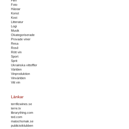
Film
Foto
Hästar
Konst
Kost
Litteratur
Logi
Musik
Okategoriserade
Provade viner
Resa
Rosé
Rött vin
Sport
Sprit
Ukrainska vittofflor
Världen
Vinproduktion
Vinvärlden
Vitt vin
Länkar
terrificwines.se
terre.tv
librarything.com
ted.com
matochsmak.se
publicistklubben