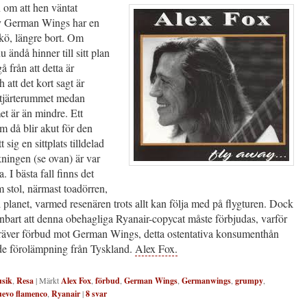
 om att hen väntat
ty German Wings har en
kö, längre bort. Om
u ändå hinner till sitt plan
å från att detta är
h att det kort sagt är
stjärterummet medan
t är än mindre. Ett
 då blir akut för den
t sig en sittplats tilldelad
ningen (se ovan) är var
a. I bästa fall finns det
 stol, närmast toadörren,
i planet, varmed resenären trots allt kan följa med på flygturen. Dock
nbart att denna obehagliga Ryanair-copycat måste förbjudas, varför
 kräver förbud mot German Wings, detta ostentativa konsumenthån
de förolämpning från Tyskland.
Alex Fox.
sik
,
Resa
|
Märkt
Alex Fox
,
förbud
,
German Wings
,
Germanwings
,
grumpy
,
uevo flamenco
,
Ryanair
|
8
svar