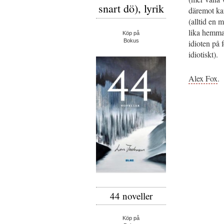
snart dö), lyrik
däremot kan
(alltid en m
lika hemma
Köp på
Bokus
idioten på 
idiotiskt).
Alex Fox
.
44 noveller
Köp på