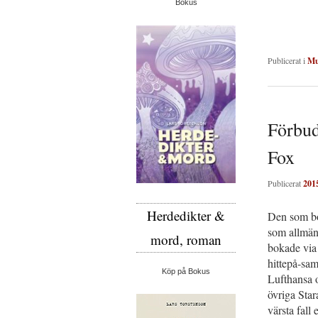
Bokus
Publicerat i
Mu
Förbu
Fox
Publicerat
201
Herdedikter &
Den som bok
som allmänt
mord, roman
bokade via 
hittepå-sa
Köp på Bokus
Lufthansa 
övriga Star
värsta fall 