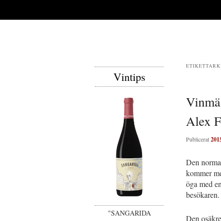
ETIKETTARK
Vintips
Vinmäs
Alex 
Publicerat
201
Den normale
kommer med
öga med en 
besökaren.
"SANGARIDA
Den osäkre: