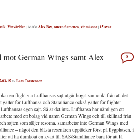
sik
,
Vinvärlden
|
Märkt
Alex Fox
,
nuevo flamenco
,
vinmässor
|
15
svar
d mot German Wings samt Alex
8
5-03-15
av
Lars Torstenson
ar en flight via Lufthansas sajt utgår högst sannolikt från att det
 gäller för Lufthansa och Staralliance också gäller för flighter
Lufthansas egen sajt. Så är det inte. Lufthansa har nämligen ett
marbete med ett bolag vid namn German Wings och till skillnad från
och sajten som säljer resorna, samarbetar inte German Wings med
alliance – något den blåsta resenären upptäcker först på flygplatsen, i
efter att ha dumköat en kvart till SAS/Staralliance bara för att få