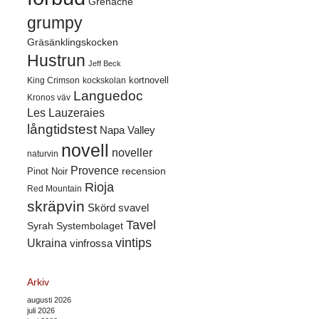
Grenache
grumpy
Gräsänklingskocken
Hustrun
Jeff Beck
kortnovell
King Crimson
kockskolan
Languedoc
Kronos väv
Les Lauzeraies
långtidstest
Napa Valley
novell
noveller
naturvin
Provence
recension
Pinot Noir
Rioja
Red Mountain
skräpvin
Skörd
svavel
Tavel
Syrah
Systembolaget
vintips
Ukraina
vinfrossa
Arkiv
augusti 2026
juli 2026