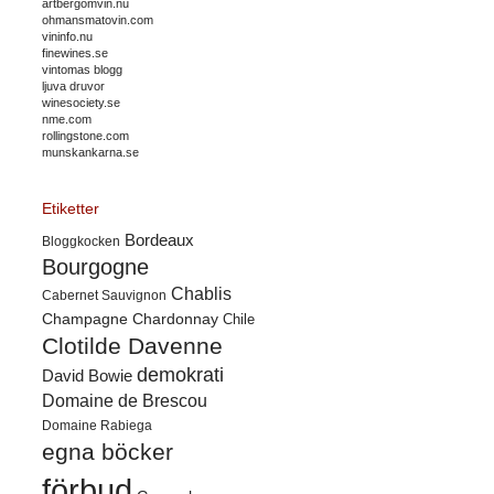
artbergomvin.nu
ohmansmatovin.com
vininfo.nu
finewines.se
vintomas blogg
ljuva druvor
winesociety.se
nme.com
rollingstone.com
munskankarna.se
Etiketter
Bordeaux
Bloggkocken
Bourgogne
Chablis
Cabernet Sauvignon
Champagne
Chardonnay
Chile
Clotilde Davenne
demokrati
David Bowie
Domaine de Brescou
Domaine Rabiega
egna böcker
förbud