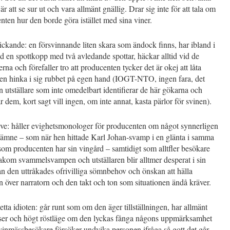
är att se sur ut och vara allmänt gnällig. Drar sig inte för att tala om
nten hur den borde göra istället med sina viner.
ckande: en försvinnande liten skara som ändock finns, har ibland i
d en spottkopp med två avledande spottar, häckar alltid vid de
erna och förefaller tro att producenten tycker det är okej att låta
ren hinka i sig rubbet på egen hand (IOGT-NTO, ingen fara, det
en utställare som inte omedelbart identifierar de här gökarna och
ar dem, kort sagt vill ingen, om inte annat, kasta pärlor för svinen).
ive: håller evighetsmonologer för producenten om något synnerligen
t ämne – som när hen hittade Karl Johan-svamp i en glänta i samma
om producenten har sin vingård – samtidigt som alltfler besökare
akom svammelsvampen och utställaren blir alltmer desperat i sin
n den uttråkades ofrivilliga sömnbehov och önskan att hälla
 över narratorn och den takt och ton som situationen ändå kräver.
ta idioten: går runt som om den äger tillställningen, har allmänt
lser och högt röstläge om den lyckas fånga någons uppmärksamhet
inmässbesökare försöker undvika personen ifråga så gott det går,