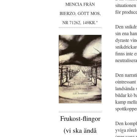
MENCIA FRÅN
situationen 
för produce
BIERZO, GÔTT MOS,
NR 71262, 149KR."
Den snikdri
sin ena han
dyraste vin
snikdricka
finns inte 
neutraliser
Den narrat
ointressan
landsända s
bildar kö b
kamp mella
spottkoppen
Frukost-flingor
Den komplet
(vi ska ändå
yviga röre
(mer vana v