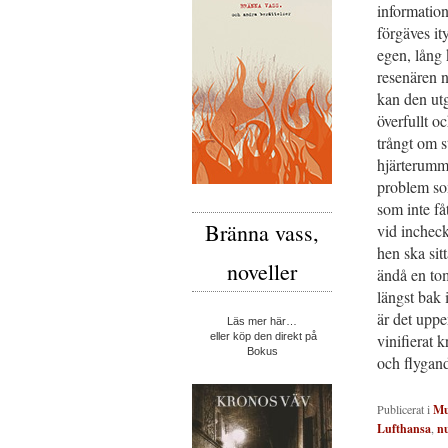
information
förgäves i
egen, lång 
resenären n
kan den utg
överfullt oc
trångt om 
hjärterumme
problem som
som inte fåt
Bränna vass,
vid incheck
hen ska sitt
noveller
ändå en tom
längst bak 
är det uppe
Läs mer här…
vinifierat
eller köp den direkt på
Bokus
och flygan
Publicerat i
Mu
Lufthansa
,
n