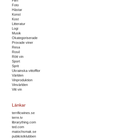
Film
Foto
Hästar
Konst
Kost
Litteratur
Logi
Musik
Okategoriserade
Provade viner
Resa
Rosé
Rött vin
Sport
Sprit
Ukrainska vittofflor
Världen
Vinproduktion
Vinvärlden
Vitt vin
Länkar
terrificwines.se
terre.tv
librarything.com
ted.com
matochsmak.se
publicistklubben