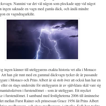
cksvagn. Nannini var det väl någon som plockade upp vid något
 men ingen saknade en vagn med gamla däck, och ändå mindre
gon en vagndragarkille.
 ingen känner till uteliggarens exakta historia vet alla i Monaco
. Att han går runt med en gammal däckvagn tycker de är passande
iggare i Monaco och Prins Albert är så stolt över att också han har en
 eller en slags undersåte för uteliggaren är av självklara skäl vare sig
r mantalsskriven i furstendömet – som är uteliggare. Ett mycket
ke i furstendömet. I samband med festligheterna 2006 till åminnelse
let mellan Furst Rainer och prinsessan Grace 1956 lät Prins Albert
ktiga medborgare, och slags medborgare, i sitt rike. Folk han tyckte