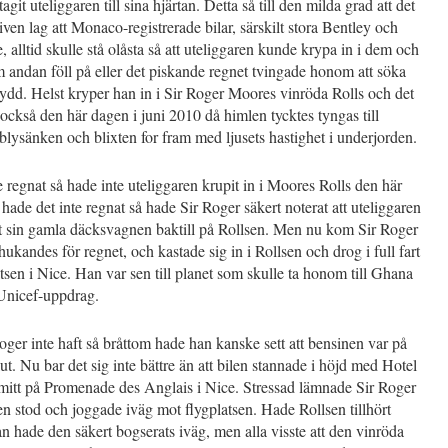
git uteliggaren till sina hjärtan. Detta så till den milda grad att det
iven lag att Monaco-registrerade bilar, särskilt stora Bentley och
, alltid skulle stå olåsta så att uteliggaren kunde krypa in i dem och
 andan föll på eller det piskande regnet tvingade honom att söka
 skydd. Helst kryper han in i Sir Roger Moores vinröda Rolls och det
också den här dagen i juni 2010 då himlen tycktes tyngas till
lysänken och blixten for fram med ljusets hastighet i underjorden.
 regnat så hade inte uteliggaren krupit in i Moores Rolls den här
hade det inte regnat så hade Sir Roger säkert noterat att uteliggaren
st sin gamla däcksvagnen baktill på Rollsen. Men nu kom Sir Roger
hukandes för regnet, och kastade sig in i Rollsen och drog i full fart
tsen i Nice. Han var sen till planet som skulle ta honom till Ghana
 Unicef-uppdrag.
ger inte haft så bråttom hade han kanske sett att bensinen var på
slut. Nu bar det sig inte bättre än att bilen stannade i höjd med Hotel
mitt på Promenade des Anglais i Nice. Stressad lämnade Sir Roger
en stod och joggade iväg mot flygplatsen. Hade Rollsen tillhört
 hade den säkert bogserats iväg, men alla visste att den vinröda