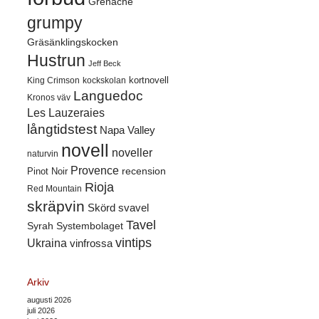
Grenache
grumpy
Gräsänklingskocken
Hustrun
Jeff Beck
kortnovell
King Crimson
kockskolan
Languedoc
Kronos väv
Les Lauzeraies
långtidstest
Napa Valley
novell
noveller
naturvin
Provence
recension
Pinot Noir
Rioja
Red Mountain
skräpvin
Skörd
svavel
Tavel
Syrah
Systembolaget
vintips
Ukraina
vinfrossa
Arkiv
augusti 2026
juli 2026