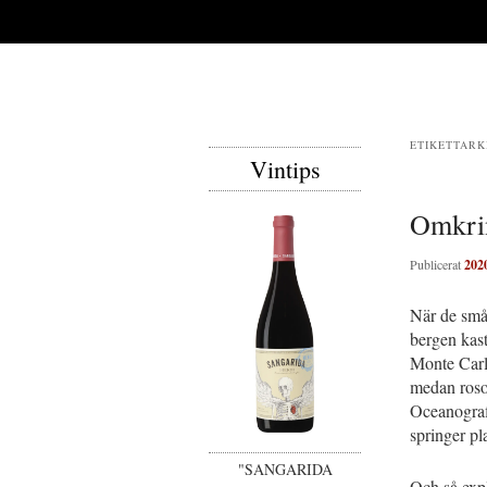
ETIKETTARK
Vintips
Omkrin
Publicerat
202
När de små
bergen kast
Monte Carlo
medan rosor
Oceanograf
springer pl
"SANGARIDA
Och så expl