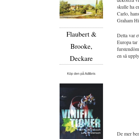
skulle ha e
Carlo, han
Graham Hill
Flaubert &
Detta var et
Europa tar
Brooke,
furstendöme
en så upply
Deckare
Köp den på Adlibris
De mer bem