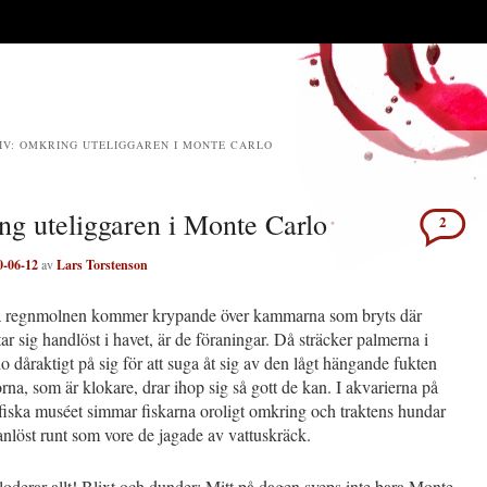
IV:
OMKRING UTELIGGAREN I MONTE CARLO
g uteliggaren i Monte Carlo
2
0-06-12
av
Lars Torstenson
 regnmolnen kommer krypande över kammarna som bryts där
ar sig handlöst i havet, är de föraningar. Då sträcker palmerna i
 dåraktigt på sig för att suga åt sig av den lågt hängande fukten
na, som är klokare, drar ihop sig så gott de kan. I akvarierna på
iska muséet simmar fiskarna oroligt omkring och traktens hundar
anlöst runt som vore de jagade av vattuskräck.
oderar allt! Blixt och dunder: Mitt på dagen sveps inte bara Monte