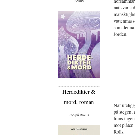
hörsammar 
Bokus
nattsvarta 
mänsklighet
vattenmasso
som denna.
Jorden.
Herdedikter &
mord, roman
När utelig
på stegen; 
Köp på Bokus
finns ingen
mot plåten 
Rolls.