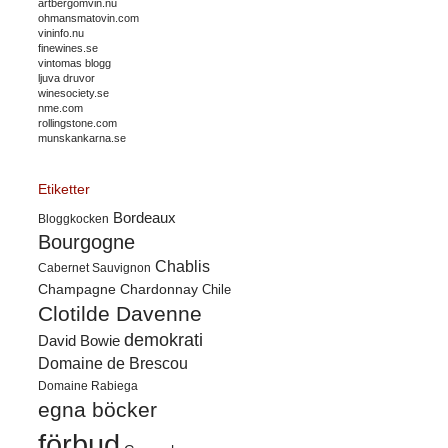
artbergomvin.nu
ohmansmatovin.com
vininfo.nu
finewines.se
vintomas blogg
ljuva druvor
winesociety.se
nme.com
rollingstone.com
munskankarna.se
Etiketter
Bordeaux
Bloggkocken
Bourgogne
Chablis
Cabernet Sauvignon
Champagne
Chardonnay
Chile
Clotilde Davenne
demokrati
David Bowie
Domaine de Brescou
Domaine Rabiega
egna böcker
förbud