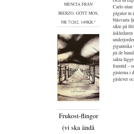
MENCIA FRÅN
Carlo utan 
gågator in i
BIERZO, GÔTT MOS,
blåsvarta l
NR 71262, 149KR."
sikte på Hô
åskledaren 
underjorde
gigantiska
på de hundr
sakta lägger
framtid – o
gästerna i 
gåslever oc
Frukost-flingor
(vi ska ändå