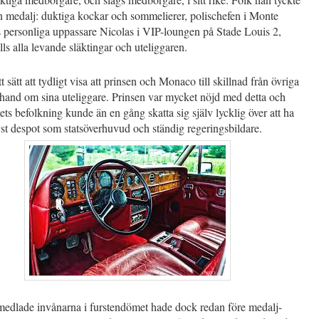
n medalj: duktiga kockar och sommelierer, polischefen i Monte
s personliga uppassare Nicolas i VIP-loungen på Stade Louis 2,
s alla levande släktingar och uteliggaren.
t sätt att tydligt visa att prinsen och Monaco till skillnad från övriga
 hand om sina uteliggare. Prinsen var mycket nöjd med detta och
ts befolkning kunde än en gång skatta sig själv lycklig över att ha
st despot som statsöverhuvud och ständig regeringsbildare.
edlade invånarna i furstendömet hade dock redan före medalj-