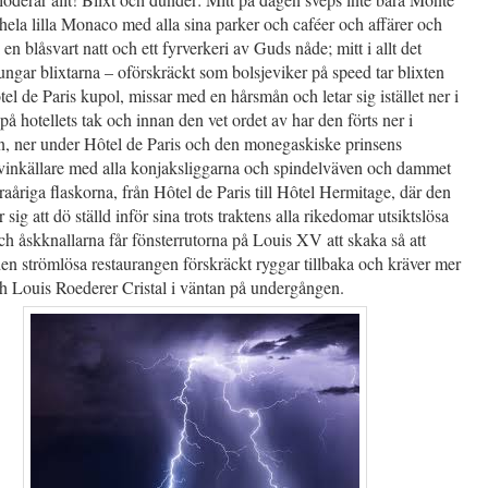
hela lilla Monaco med alla sina parker och caféer och affärer och
 en blåsvart natt och ett fyrverkeri av Guds nåde; mitt i allt det
jungar blixtarna – oförskräckt som bolsjeviker på speed tar blixten
tel de Paris kupol, missar med en hårsmån och letar sig istället ner i
på hotellets tak och innan den vet ordet av har den förts ner i
n, ner under Hôtel de Paris och den monegaskiske prinsens
 vinkällare med alla konjaksliggarna och spindelväven och dammet
aåriga flaskorna, från Hôtel de Paris till Hôtel Hermitage, där den
 sig att dö ställd inför sina trots traktens alla rikedomar utsiktslösa
ch åskknallarna får fönsterrutorna på Louis XV att skaka så att
den strömlösa restaurangen förskräckt ryggar tillbaka och kräver mer
h Louis Roederer Cristal i väntan på undergången.