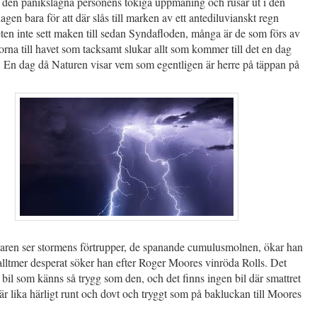
den panikslagna personens tokiga uppmaning och rusar ut i den
dagen bara för att där slås till marken av ett antediluvianskt regn
en inte sett maken till sedan Syndafloden, många är de som förs av
rna till havet som tacksamt slukar allt som kommer till det en dag
 En dag då Naturen visar vem som egentligen är herre på täppan på
garen ser stormens förtrupper, de spanande cumulusmolnen, ökar han
alltmer desperat söker han efter Roger Moores vinröda Rolls. Det
 bil som känns så trygg som den, och det finns ingen bil där smattret
är lika härligt runt och dovt och tryggt som på bakluckan till Moores