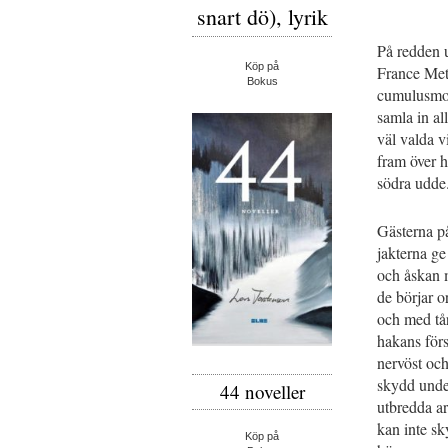
snart dö), lyrik
På redden 
Köp på
France Mete
Bokus
cumulusmoln
samla in al
väl valda v
fram över h
södra udde
Gästerna på
jakterna ge
och åskan m
de börjar o
och med tå
hakans förs
nervöst och
skydd unde
44 noveller
utbredda ar
kan inte sk
Köp på