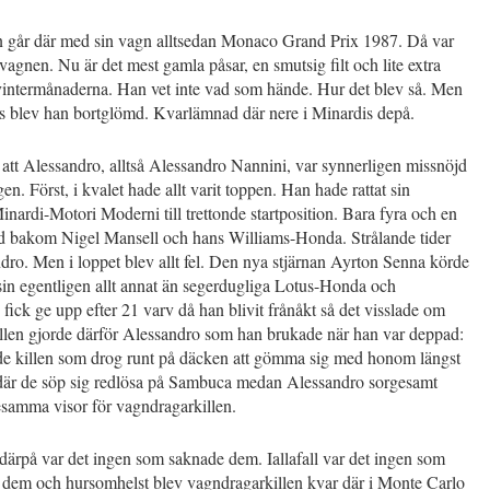
n går där med sin vagn alltsedan Monaco Grand Prix 1987. Då var
i vagnen. Nu är det mest gamla påsar, en smutsig filt och lite extra
 vintermånaderna. Han vet inte vad som hände. Hur det blev så. Men
is blev han bortglömd. Kvarlämnad där nere i Minardis depå.
att Alessandro, alltså Alessandro Nannini, var synnerligen missnöjd
en. Först, i kvalet hade allt varit toppen. Han hade rattat sin
nardi-Motori Moderni till trettonde startposition. Bara fyra och en
d bakom Nigel Mansell och hans Williams-Honda. Strålande tider
dro. Men i loppet blev allt fel. Den nya stjärnan Ayrton Senna körde
i sin egentligen allt annat än segerdugliga Lotus-Honda och
fick ge upp efter 21 varv då han blivit frånåkt så det visslade om
ällen gjorde därför Alessandro som han brukade när han var deppad:
de killen som drog runt på däcken att gömma sig med honom längst
 där de söp sig redlösa på Sambuca medan Alessandro sorgesamt
esamma visor för vagndragarkillen.
ärpå var det ingen som saknade dem. Iallafall var det ingen som
r dem och hursomhelst blev vagndragarkillen kvar där i Monte Carlo