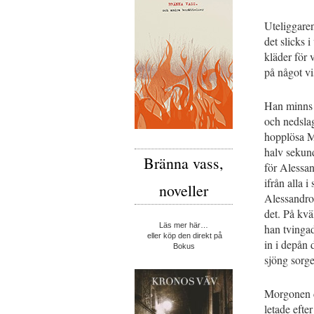
Uteliggare
det slicks 
kläder för
på något v
Han minns 
och nedslag
hopplösa Mi
halv sekun
Bränna vass,
för Alessan
ifrån alla 
noveller
Alessandro 
det. På kv
Läs mer här…
han tvinga
eller köp den direkt på
in i depån
Bokus
sjöng sorg
Morgonen d
letade efte