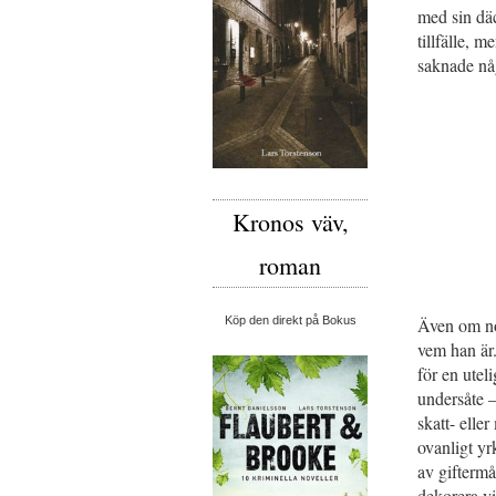
med sin dä
tillfälle,
saknade nå
Kronos väv,
roman
Även om nog
Köp den direkt på Bokus
vem han är
för en utel
undersåte –
skatt- elle
ovanligt yr
av giftermå
dekorera vi