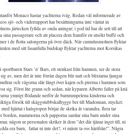
utanför Monaco hastar yachterna iväg. Redan väl informerade av
os sjö- och väderrapport har besättningarna inte väntat in
ens järtecken fyllda av onda aningar; i god tid har de sett till att
la sina passagerare och att placera dem framför en utsökt buffé och
iner i de flotta salongerna på övre däck. När cumulusmolnen flyktar
imlen med sitt fasanfulla budskap flyktar yachterna mot Korsikas
.
 sportbaren Stars ’n’ Bars, ett stenkast från hamnen, ser de stora
 sig av, men det är inte förrän dagen blir natt och blixtarna ljungar
ullrar och vågorna slår långt över kajen och pirerna i hamnen som
roa sig. Först lite grann och sedan, när kyparen Alberto faller på knä
rarna ymnigt flödande nerför de barnrumpelena kinderna och
iktiga försök till skäggstubbskalhygge ber till Madonnan, mycket;
 med hjärtat i halsgropen börjar de skrika åt varandra, flera tar
r borden, mammorna och papporna samlar sina barn under sina
mar, någon ur personalen skriker åt dem ”det där tjänar inget till, ni
ydda era barn, fattar ni inte det?, vi måste ta oss härifrån!”. Några