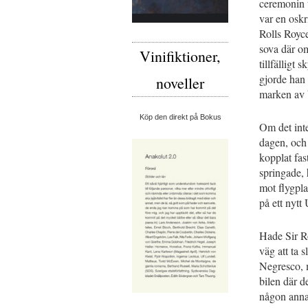
ceremonin ta
var en oskr
Rolls Royce
sova där om
Vinifiktioner,
tillfälligt
gjorde han 
noveller
marken av b
Köp den direkt på Bokus
Om det inte
dagen, och 
kopplat fa
springade, 
mot flygpla
på ett nytt
Hade Sir Ro
väg att ta 
Negresco, 
bilen där d
någon annan