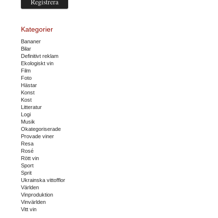
Kategorier
Bananer
Bilar
Definitivt reklam
Ekologiskt vin
Film
Foto
Hästar
Konst
Kost
Litteratur
Logi
Musik
Okategoriserade
Provade viner
Resa
Rosé
Rött vin
Sport
Sprit
Ukrainska vittofflor
Världen
Vinproduktion
Vinvärlden
Vitt vin