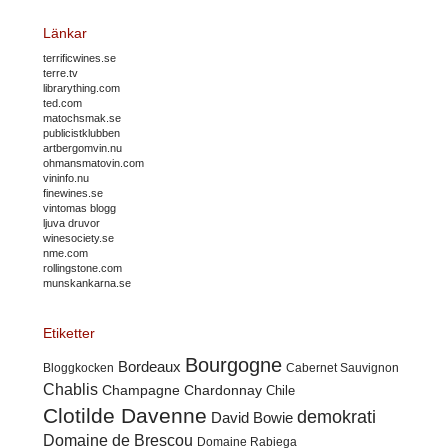
Länkar
terrificwines.se
terre.tv
librarything.com
ted.com
matochsmak.se
publicistklubben
artbergomvin.nu
ohmansmatovin.com
vininfo.nu
finewines.se
vintomas blogg
ljuva druvor
winesociety.se
nme.com
rollingstone.com
munskankarna.se
Etiketter
Bourgogne
Bordeaux
Cabernet Sauvignon
Bloggkocken
Chablis
Champagne
Chardonnay
Chile
Clotilde Davenne
demokrati
David Bowie
Domaine de Brescou
Domaine Rabiega