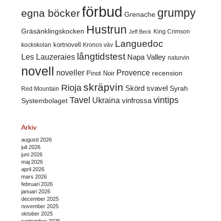
förbud
grumpy
egna böcker
Grenache
Hustrun
Gräsänklingskocken
King Crimson
Jeff Beck
Languedoc
kortnovell
kockskolan
Kronos väv
långtidstest
Les Lauzeraies
Napa Valley
naturvin
novell
noveller
Provence
recension
Pinot Noir
skräpvin
Rioja
Skörd
svavel
Syrah
Red Mountain
Tavel
vintips
Ukraina
Systembolaget
vinfrossa
Arkiv
augusti 2026
juli 2026
juni 2026
maj 2026
april 2026
mars 2026
februari 2026
januari 2026
december 2025
november 2025
oktober 2025