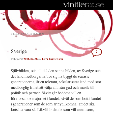
ETIKETTARKIV:
RASISM
Sverige
2
Publicerat
2016-04-28
av
Lars Torstenson
Självbilden, och till del den sanna bilden, av Sverige och
det land medborgarna tror sig ha byggt de senaste
generationerna, är ett tolerant, sekulariserat land med stor
medborglig frihet att välja allt från gud och musik till
politik och partner. Såvitt går bedöma vill en
förkrossande majoritet i landet, såväl de som bott i landet
i generationer som de som är nytillkomna, att det ska
fortsätta vara så. Likväl är det de som vill annat som,