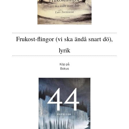
Frukost-flingor (vi ska ändå snart dö),
lyrik
Köp på
Bokus