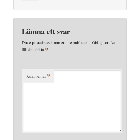
Lämna ett svar
Din e-postadress kommer inte publiceras.
Obligatoriska
*
fält är märkta
*
Kommentar