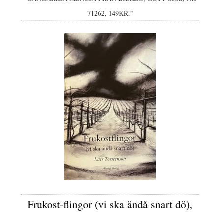
71262, 149KR."
Frukost-flingor (vi ska ändå snart dö),