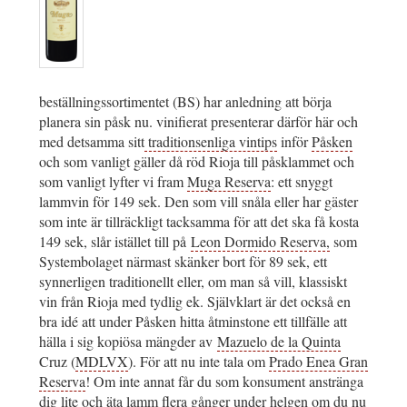
beställningssortimentet (BS) har anledning att börja
planera sin påsk nu. vinifierat presenterar därför här och
med detsamma sitt
traditionsenliga vintips
inför
Påsken
och som vanligt gäller då röd Rioja till påsklammet och
som vanligt lyfter vi fram
Muga Reserva
: ett snyggt
lammvin för 149 sek. Den som vill snåla eller har gäster
som inte är tillräckligt tacksamma för att det ska få kosta
149 sek, slår istället till på
Leon Dormido Reserva,
som
Systembolaget närmast skänker bort för 89 sek, ett
synnerligen traditionellt eller, om man så vill, klassiskt
vin från Rioja med tydlig ek. Självklart är det också en
bra idé att under Påsken hitta åtminstone ett tillfälle att
hälla i sig kopiösa mängder av
Mazuelo de la Quinta
Cruz (
MDLVX
). För att nu inte tala om
Prado Enea Gran
Reserva
! Om inte annat får du som konsument anstränga
dig lite och äta lamm flera gånger under helgen om du nu