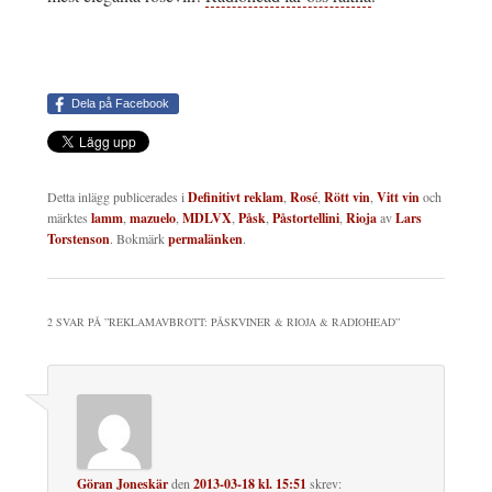
Dela på Facebook
Detta inlägg publicerades i
Definitivt reklam
,
Rosé
,
Rött vin
,
Vitt vin
och
märktes
lamm
,
mazuelo
,
MDLVX
,
Påsk
,
Påstortellini
,
Rioja
av
Lars
Torstenson
. Bokmärk
permalänken
.
2 SVAR PÅ ”
REKLAMAVBROTT: PÅSKVINER & RIOJA & RADIOHEAD
”
Göran Joneskär
den
2013-03-18 kl. 15:51
skrev: