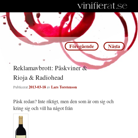
Inläggsnavigering
Föregående
Nästa
Reklamavbrott: Påskviner &
Rioja & Radiohead
Publicerat
2013-03-18
av
Lars Torstenson
Påsk redan? Inte riktigt, men den som är om sig och
kring sig och vill ha något från