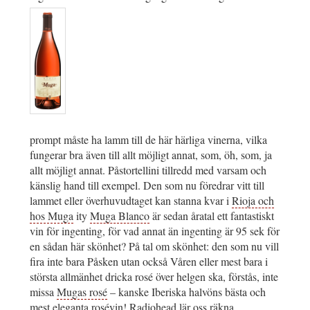
prompt måste ha lamm till de här härliga vinerna, vilka
fungerar bra även till allt möjligt annat, som, öh, som, ja
allt möjligt annat. Påstortellini tillredd med varsam och
känslig hand till exempel. Den som nu föredrar vitt till
lammet eller överhuvudtaget kan stanna kvar i
Rioja och
hos Muga
ity
Muga Blanco
är sedan åratal ett fantastiskt
vin för ingenting, för vad annat än ingenting är 95 sek för
en sådan här skönhet? På tal om skönhet: den som nu vill
fira inte bara Påsken utan också Våren eller mest bara i
största allmänhet dricka rosé över helgen ska, förstås, inte
missa
Mugas rosé
– kanske Iberiska halvöns bästa och
mest eleganta rosévin!
Radiohead lär oss räkna
.