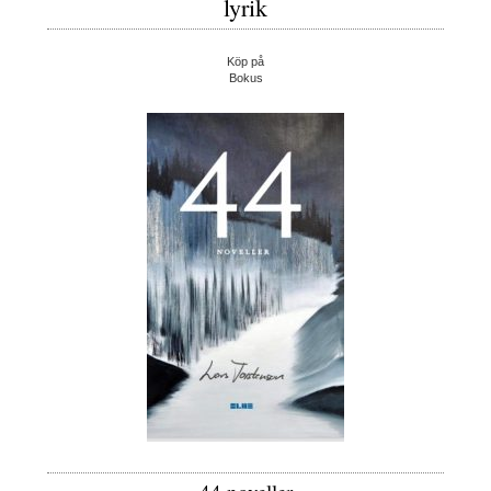
lyrik
Köp på
Bokus