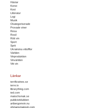
Hästar
Konst
Kost
Litteratur
Logi
Musik
Okategoriserade
Provade viner
Resa
Rosé
Rött vin
Sport
Sprit
Ukrainska vittofflor
Världen
Vinproduktion
Vinvärlden
Vitt vin
Länkar
terrificwines.se
terre.tv
librarything.com
ted.com
matochsmak.se
publicistklubben
artbergomvin.nu
ohmansmatovin.com