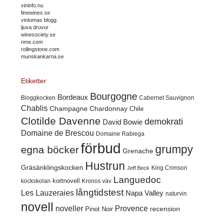
vininfo.nu
finewines.se
vintomas blogg
ljuva druvor
winesociety.se
nme.com
rollingstone.com
munskankarna.se
Etiketter
Bourgogne
Bordeaux
Cabernet Sauvignon
Bloggkocken
Chablis
Champagne
Chardonnay
Chile
Clotilde Davenne
demokrati
David Bowie
Domaine de Brescou
Domaine Rabiega
förbud
grumpy
egna böcker
Grenache
Hustrun
Gräsänklingskocken
King Crimson
Jeff Beck
Languedoc
kortnovell
kockskolan
Kronos väv
långtidstest
Les Lauzeraies
Napa Valley
naturvin
novell
noveller
Provence
recension
Pinot Noir