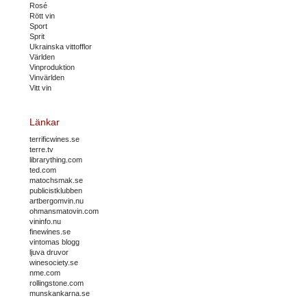
Rosé
Rött vin
Sport
Sprit
Ukrainska vittofflor
Världen
Vinproduktion
Vinvärlden
Vitt vin
Länkar
terrificwines.se
terre.tv
librarything.com
ted.com
matochsmak.se
publicistklubben
artbergomvin.nu
ohmansmatovin.com
vininfo.nu
finewines.se
vintomas blogg
ljuva druvor
winesociety.se
nme.com
rollingstone.com
munskankarna.se