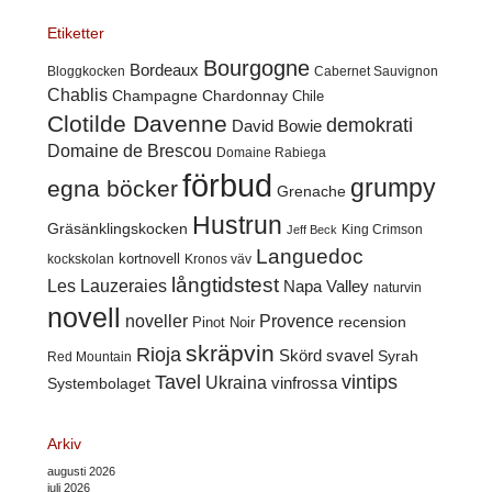
Etiketter
Bourgogne
Bordeaux
Cabernet Sauvignon
Bloggkocken
Chablis
Champagne
Chardonnay
Chile
Clotilde Davenne
demokrati
David Bowie
Domaine de Brescou
Domaine Rabiega
förbud
grumpy
egna böcker
Grenache
Hustrun
Gräsänklingskocken
King Crimson
Jeff Beck
Languedoc
kortnovell
kockskolan
Kronos väv
långtidstest
Les Lauzeraies
Napa Valley
naturvin
novell
noveller
Provence
recension
Pinot Noir
skräpvin
Rioja
Skörd
svavel
Syrah
Red Mountain
Tavel
vintips
Ukraina
Systembolaget
vinfrossa
Arkiv
augusti 2026
juli 2026