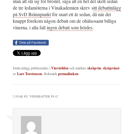
utan att slå sig för bröstet, säga att en hel del skett sedan
de tre ledamöterna i Vinakademien skrev s
itt debattinlägg
på SvD Brännpunkt
för snart ett år sedan, då när det
knappt förekom någon debatt om de ohälsosamt billiga
vinerna, i alla fall
ingen debatt som hördes
.
Dela på Facebook
Detta inlägg publicerades i
Vinvärlden
och märktes
skräpvin
,
skräpviner
av
Lars Torstenson
. Bokmärk
permalänken
.
2 SVAR PÅ ”
VINDEBATTER PÅ G
”