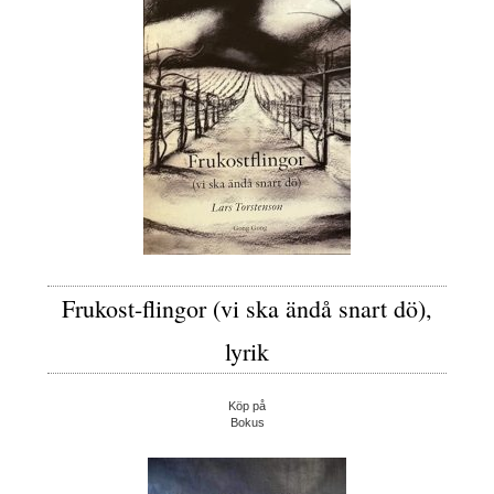
Frukost-flingor (vi ska ändå snart dö),
lyrik
Köp på
Bokus