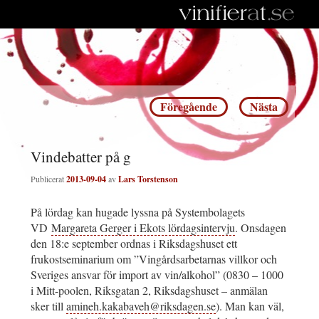
Inläggsnavigering
Föregående
Nästa
Vindebatter på g
Publicerat
2013-09-04
av
Lars Torstenson
På lördag kan hugade lyssna på Systembolagets
VD
Margareta Gerger i Ekots lördagsintervju
. Onsdagen
den 18:e september ordnas i Riksdagshuset ett
frukostseminarium om ”Vingårdsarbetarnas villkor och
Sveriges ansvar för import av vin/alkohol” (0830 – 1000
i Mitt-poolen, Riksgatan 2, Riksdagshuset – anmälan
sker till
amineh.kakabaveh@riksdagen.se
). Man kan väl,