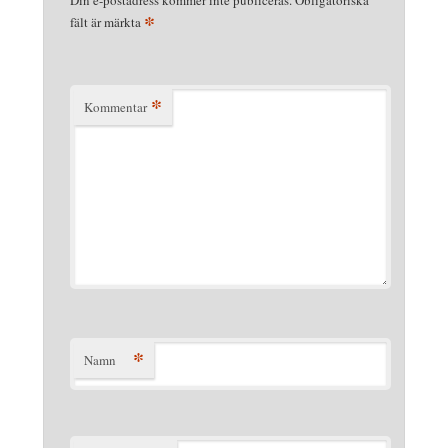
Din e-postadress kommer inte publiceras.
Obligatoriska
*
fält är märkta
*
Kommentar
*
Namn