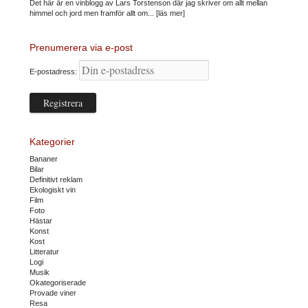
Det här är en vinblogg av Lars Torstenson där jag skriver om allt mellan
himmel och jord men framför allt om...
[läs mer]
Prenumerera via e-post
E-postadress:
Kategorier
Bananer
Bilar
Definitivt reklam
Ekologiskt vin
Film
Foto
Hästar
Konst
Kost
Litteratur
Logi
Musik
Okategoriserade
Provade viner
Resa