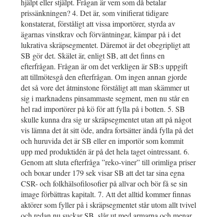
hjälpt eller stjälpt. Frågan är vem som då betalar
prissänkningen? 4. Det är, som vinifierat tidigare
konstaterat, förståligt att vissa importörer, styrda av
ägarnas vinstkrav och förväntningar, kämpar på i det
lukrativa skräpsegmentet. Däremot är det obegripligt att
SB gör det. Skälet är, enligt SB, att det finns en
efterfrågan. Frågan är om det verkligen är SB:s uppgift
att tillmötesgå den efterfrågan. Om ingen annan gjorde
det så vore det åtminstone förståligt att man skämmer ut
sig i marknadens pinsammaste segment, men nu står en
hel rad importörer på kö för att fylla på i botten. 5. SB
skulle kunna dra sig ur skräpsegmentet utan att på något
vis lämna det åt sitt öde, andra fortsätter ändå fylla på det
och huruvida det är SB eller en importör som kommit
upp med produktidén är på det hela taget ointressant. 6.
Genom att sluta efterfråga ”reko-viner” till orimliga priser
och boxar under 179 sek visar SB att det tar sina egna
CSR- och folkhälsofilosofier på allvar och bör få se sin
image förbättras kapitalt. 7. Att det alltid kommer finnas
aktörer som fyller på i skräpsegmentet står utom allt tvivel
och redan nu suckar SB, slår ut med armarna och menar