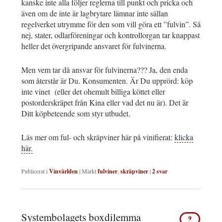
kanske inte alla följer reglerna till punkt och pricka och
även om de inte är lagbrytare lämnar inte sällan
regelverket utrymme för den som vill göra ett ”fulvin”. Så
nej, stater, odlarföreningar och kontrollorgan tar knappast
heller det övergripande ansvaret för fulvinerna.
Men vem tar då ansvar för fulvinerna??? Ja, den enda
som återstår är Du. Konsumenten. Är Du upprörd: köp
inte vinet (eller det ohemult billiga köttet eller
postorderskräpet från Kina eller vad det nu är). Det är
Ditt köpbeteende som styr utbudet.
Läs mer om ful- och skräpviner här på vinifierat:
klicka
här.
Publicerat i
Vinvärlden
|
Märkt
fulviner
,
skräpviner
|
2
svar
Systembolagets boxdilemma
9