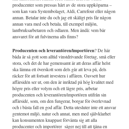
producenter som pressas hårt av de stora uppköparna –
som kan vara Systembolaget, Aldi, Carrefour eller någon
annan. Betalar inte du och jag ett skäligt pris får någon
annan vara med och betala, till exempel miljön,
lantbruksarbetaren och odlaren. Men ändå: vem bär
ansvaret för att fulvinerna alls finns?
Producenten och leverantören/importören
? De här
båda är så gott som alltid vinstdrivande företag, små eller
stora, och det de har gemensamt är att deras affär helst
ska lämna ett överskott som dels går att leva på, dels
räcker för att fortsatt investera i affären. Oavsett hur
affärsidén ser ut, om den är inriktad på hög kvalitet med
högre pris eller volym och ett lägre pris, arbetar
producenten och leverantören/importören utifrån sin
affärsidé, som, om den fungerar, borgar för överlevnad
och i bästa fall en god affär. Detta utesluter inte ett ansvar
gentemot miljö, natur och annat, men med självklarhet
kan konsumenten knappast förvänta sig att alla
producenter och importörer säger nej till att tjäna en