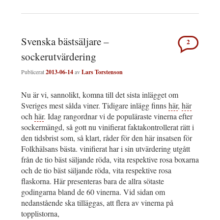
Svenska bästsäljare –
2
sockerutvärdering
Publicerat
2013-06-14
av
Lars Torstenson
Nu är vi, sannolikt, komna till det sista inlägget om
Sveriges mest sålda viner. Tidigare inlägg finns
här
,
här
och
här
. Idag rangordnar vi de populäraste vinerna efter
sockermängd, så gott nu vinifierat faktakontrollerat rätt i
den tidsbrist som, så klart, råder för den här insatsen för
Folkhälsans bästa. vinifierat har i sin utvärdering utgått
från de tio bäst säljande röda, vita respektive rosa boxarna
och de tio bäst säljande röda, vita respektive rosa
flaskorna. Här presenteras bara de allra sötaste
godingarna bland de 60 vinerna. Vid sidan om
nedanstående ska tilläggas, att flera av vinerna på
topplistorna,