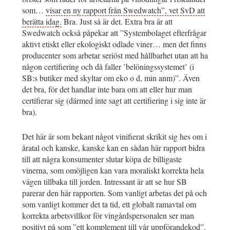
som…
visar en ny rapport från Swedwatch”, vet SvD att
berätta idag.
Bra. Just så är det. Extra bra är att
Swedwatch också påpekar att ”Systembolaget efterfrågar
aktivt etiskt eller ekologiskt odlade viner… men det finns
producenter som arbetar seriöst med hållbarhet utan att ha
någon certifiering och då faller ’belöningssystemet’ (i
SB:s butiker med skyltar om eko o d, min anm)”. Även
det bra, för det handlar inte bara om att eller hur man
certifierar sig (därmed inte sagt att certifiering i sig inte är
bra).
Det här är som bekant något vinifierat skrikit sig hes om i
åratal och kanske, kanske kan en sådan här rapport bidra
till att några konsumenter slutar köpa de billigaste
vinerna, som omöjligen kan vara moraliskt korrekta hela
vägen tillbaka till jorden. Intressant är att se hur SB
parerar den här rapporten. Som vanligt arbetas det på och
som vanligt kommer det ta tid, ett globalt ramavtal om
korrekta arbetsvillkor för vingårdspersonalen ser man
positivt på som ”ett komplement till vår uppförandekod”.