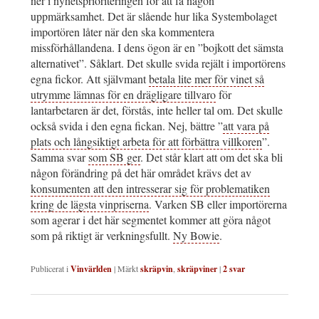
ner i nyhetsprioriteringen för att få någon
uppmärksamhet. Det är slående hur lika Systembolaget
importören låter när den ska kommentera
missförhållandena. I dens ögon är en ”bojkott det sämsta
alternativet”. Såklart. Det skulle svida rejält i importörens
egna fickor. Att självmant
betala lite mer för vinet så
utrymme lämnas för en drägligare tillvaro
för
lantarbetaren är det, förstås, inte heller tal om. Det skulle
också svida i den egna fickan. Nej, bättre ”
att vara på
plats och långsiktigt arbeta för att förbättra villkoren
”.
Samma svar
som SB ger
. Det står klart att om det ska bli
någon förändring på det här området krävs det av
konsumenten att den intresserar sig för problematiken
kring de lägsta vinpriserna
. Varken SB eller importörerna
som agerar i det här segmentet kommer att göra något
som på riktigt är verkningsfullt.
Ny Bowie
.
Publicerat i
Vinvärlden
|
Märkt
skräpvin
,
skräpviner
|
2
svar