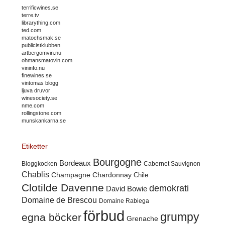
terrificwines.se
terre.tv
librarything.com
ted.com
matochsmak.se
publicistklubben
artbergomvin.nu
ohmansmatovin.com
vininfo.nu
finewines.se
vintomas blogg
ljuva druvor
winesociety.se
nme.com
rollingstone.com
munskankarna.se
Etiketter
Bourgogne
Bordeaux
Cabernet Sauvignon
Bloggkocken
Chablis
Champagne
Chardonnay
Chile
Clotilde Davenne
demokrati
David Bowie
Domaine de Brescou
Domaine Rabiega
förbud
grumpy
egna böcker
Grenache