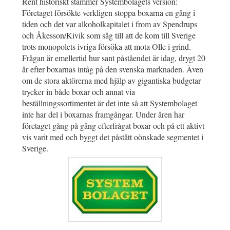
Rent historiskt stämmer Systembolagets version:
Företaget försökte verkligen stoppa boxarna en gång i
tiden och det var alkoholkapitalet i from av Spendrups
och Åkesson/Kivik som såg till att de kom till Sverige
trots monopolets ivriga försöka att mota Olle i grind.
Frågan är emellertid hur sant påståendet är idag, drygt 20
år efter boxarnas intåg på den svenska marknaden. Även
om de stora aktörerna med hjälp av gigantiska budgetar
trycker in både boxar och annat via
beställningssortimentet är det inte så att Systembolaget
inte har del i boxarnas framgångar. Under åren har
företaget gång på gång efterfrågat boxar och på ett aktivt
vis varit med och byggt det påstått oönskade segmentet i
Sverige.