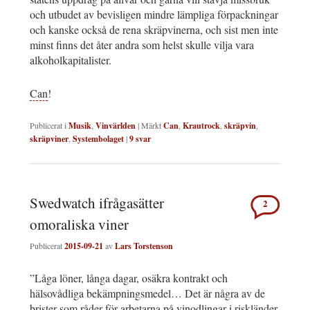
och utbudet av bevisligen mindre lämpliga förpackningar
och kanske också de rena skräpvinerna, och sist men inte
minst finns det åter andra som helst skulle vilja vara
alkoholkapitalister.
Can
!
Publicerat i
Musik
,
Vinvärlden
|
Märkt
Can
,
Krautrock
,
skräpvin
,
skräpviner
,
Systembolaget
|
9
svar
Swedwatch ifrågasätter
2
omoraliska viner
Publicerat
2015-09-21
av
Lars Torstenson
”Låga löner, långa dagar, osäkra kontrakt och
hälsovådliga bekämpningsmedel… Det är några av de
brister som råder för arbetarna på vinodlingar i riskländer