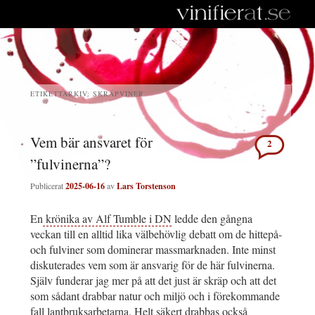
ETIKETTARKIV:
SKRÄPVINER
Vem bär ansvaret för
2
”fulvinerna”?
Publicerat
2025-06-16
av
Lars Torstenson
En
krönika av Alf Tumble i DN
ledde den gångna
veckan till en alltid lika välbehövlig debatt om de hittepå-
och fulviner som dominerar massmarknaden. Inte minst
diskuterades vem som är ansvarig för de här fulvinerna.
Själv funderar jag mer på att det just är skräp och att det
som sådant drabbar natur och miljö och i förekommande
fall lantbruksarbetarna. Helt säkert drabbas också