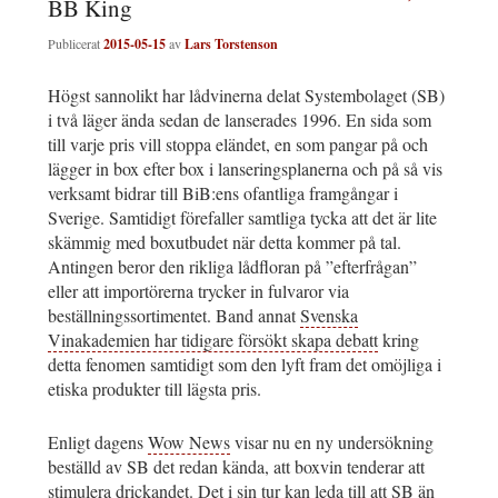
BB King
Publicerat
2015-05-15
av
Lars Torstenson
Högst sannolikt har lådvinerna delat Systembolaget (SB)
i två läger ända sedan de lanserades 1996. En sida som
till varje pris vill stoppa eländet, en som pangar på och
lägger in box efter box i lanseringsplanerna och på så vis
verksamt bidrar till BiB:ens ofantliga framgångar i
Sverige. Samtidigt förefaller samtliga tycka att det är lite
skämmig med boxutbudet när detta kommer på tal.
Antingen beror den rikliga lådfloran på ”efterfrågan”
eller att importörerna trycker in fulvaror via
beställningssortimentet. Band annat
Svenska
Vinakademien har tidigare försökt skapa debatt
kring
detta fenomen samtidigt som den lyft fram det omöjliga i
etiska produkter till lägsta pris.
Enligt dagens
Wow News
visar nu en ny undersökning
beställd av SB det redan kända, att boxvin tenderar att
stimulera drickandet. Det i sin tur kan leda till att SB än