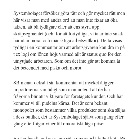
Systembolaget försöker göra rätt och gör mycket rätt men
här visar man med andra ord att man inte fixar att öka
takten, att bli tydligare eller att ens styra upp
skräpsegmentet (och, för att förtydliga, vi talar inte smak
här utan moral och mänskliga arbetsvillkor). Detta visas
tydligt i en kommentar om att arbetsgivaren kan dra in på
t ex logi om lönen höjs varmed allt är status quo för den
utnyttjade arbetaren. Som om det inte går att komma åt
det beteendet med piska och morot.
SB menar också i sin kommentar att mycket åligger
importörerna samtidigt som man noterat att de här
frågorna blir allt viktigare för företagets kunder. Och här
kommer vi till pudelns kärna. Det är som bekant
monopolet som bestämmer vilka produkter som ska säljas
i dess butiker, det är Systembolaget självt som gång efter
gång efterfrågar viner till omoraliskt låga priser.
En Ica-handlare kan vägra sälja omoraliskt billigt kött. På