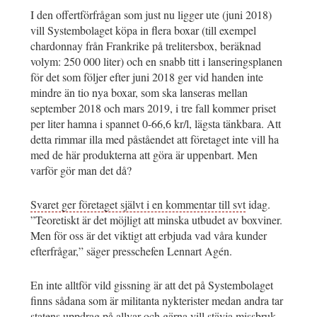
I den offertförfrågan som just nu ligger ute (juni 2018)
vill Systembolaget köpa in flera boxar (till exempel
chardonnay från Frankrike på trelitersbox, beräknad
volym: 250 000 liter) och en snabb titt i lanseringsplanen
för det som följer efter juni 2018 ger vid handen inte
mindre än tio nya boxar, som ska lanseras mellan
september 2018 och mars 2019, i tre fall kommer priset
per liter hamna i spannet 0-66,6 kr/l, lägsta tänkbara. Att
detta rimmar illa med påståendet att företaget inte vill ha
med de här produkterna att göra är uppenbart. Men
varför gör man det då?
Svaret ger företaget självt i en kommentar till svt
idag.
”Teoretiskt är det möjligt att minska utbudet av boxviner.
Men för oss är det viktigt att erbjuda vad våra kunder
efterfrågar,” säger presschefen Lennart Agén.
En inte alltför vild gissning är att det på Systembolaget
finns sådana som är militanta nykterister medan andra tar
statens uppdrag på allvar och gärna vill stävja missbruk