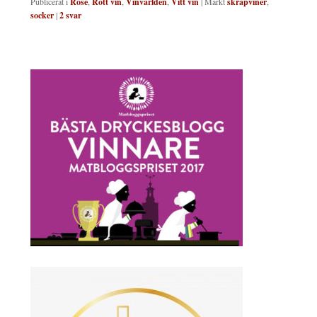
Publicerat i
Rosé
,
Rött vin
,
Vinvärlden
,
Vitt vin
|
Märkt
skräpviner
,
socker
|
2
svar