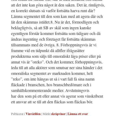
att det inte kan göra något åt den saken. Det är, rimligtvis,
en korrekt slutsats så varför fortsätta harva runt där?
Lämna segmentet till den som kan med att agera där och
låt den skämmas istället.8. Nu är det, förmodligen och
beklagligtvis, så att SB av skäl som ingen kanske
egentligen förstår kommer fortsätta som tidigare och då
ändras ingenting och företaget får fortsätta skämmas
tillsammans med de övriga. 8. Förhoppningsvis är vi
framme vid en tidpunkt då alltfler ifrågasätter
produkterna som säljs till omoraliskt låga priser eller på
annat vis är ”oreko”. Och det kommer, förhoppningsvis,
leda till att alla aktörer som smutsar ner sina händer i det
omoraliska segmentet av marknaden kommer, helt
”reko”, om inte hängas ut så i vart fall få sina namn
fläckade i branschen, hos branschbedömare och i
samhällskommenterande medier. Avslutningsvis
har den som på ett eller annat vis agerar som vinskribent
ett ansvar att se till att den fläckas som fläckas bör.
Publicerat i
Vinvärlden
|
Märkt
skräpviner
|
Lämna ett svar