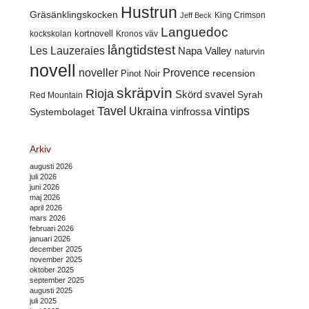
Hustrun
Gräsänklingskocken
King Crimson
Jeff Beck
Languedoc
kortnovell
kockskolan
Kronos väv
långtidstest
Les Lauzeraies
Napa Valley
naturvin
novell
noveller
Provence
recension
Pinot Noir
skräpvin
Rioja
Skörd
svavel
Syrah
Red Mountain
Tavel
vintips
Ukraina
Systembolaget
vinfrossa
Arkiv
augusti 2026
juli 2026
juni 2026
maj 2026
april 2026
mars 2026
februari 2026
januari 2026
december 2025
november 2025
oktober 2025
september 2025
augusti 2025
juli 2025