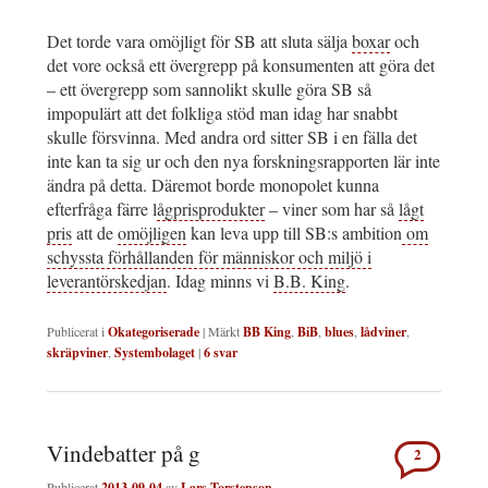
Det torde vara omöjligt för SB att sluta sälja
boxar
och
det vore också ett övergrepp på konsumenten att göra det
– ett övergrepp som sannolikt skulle göra SB så
impopulärt att det folkliga stöd man idag har snabbt
skulle försvinna. Med andra ord sitter SB i en fälla det
inte kan ta sig ur och den nya forskningsrapporten lär inte
ändra på detta. Däremot borde monopolet kunna
efterfråga färre l
ågprisprodukter
– viner som har så
lågt
pris
att de
omöjligen
kan leva upp till SB:s ambition
om
schyssta förhållanden för människor och miljö i
leverantörskedjan
. Idag minns vi
B.B. King
.
Publicerat i
Okategoriserade
|
Märkt
BB King
,
BiB
,
blues
,
lådviner
,
skräpviner
,
Systembolaget
|
6
svar
Vindebatter på g
2
Publicerat
2013-09-04
av
Lars Torstenson