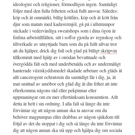
ideologier och religioner, förmodligen ingen. Samtidigt
följer med den fulla friheten också fullt ansvar. Således:
köp och ät ommärkt, billig köttfärs, köp och ät kött från
djur som matats med kadavermjöl, gå på i ullstrumpor
stickade i vedervärdiga sweatshops som i dina ögon är
finfina arbetstillfällen, sitt i soffor gjorda av regnskog och
tillverkade av utnyttjade barn som du på fullt allvar tror
att du hjälper, drick dig full och glad på billigt
skräpvin
tillkommit med hjälp av i onödan bevattnade och
övergödda fält och med underbetalda och av undermåligt
hanterade växtskyddsmedel skadade arbetare och gläds åt
allt cancerogent ochratoxin du samtidigt får i dig, ja, ät
mat smittad av amöbor och gläd dig åt din frihet att inte
efterkomma någons råd eller pekpinnar eller
uppmaningar om en mer eftertänksam konsumtion. Allt
detta är helt i sin ordning. I alla fall så länge du inte
förväntar sig att någon annan ska ta ansvar om du
behöver magpumpas eller drabbas av någon sjukdom till
följd av det du stoppat i dig och så länge du inte förväntar
dig att någon annan ska stå upp och hjälpa dig om sociala