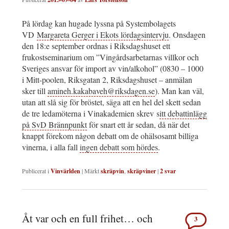
På lördag kan hugade lyssna på Systembolagets
VD
Margareta Gerger i Ekots lördagsintervju
. Onsdagen
den 18:e september ordnas i Riksdagshuset ett
frukostseminarium om ”Vingårdsarbetarnas villkor och
Sveriges ansvar för import av vin/alkohol” (0830 – 1000
i Mitt-poolen, Riksgatan 2, Riksdagshuset – anmälan
sker till
amineh.kakabaveh@riksdagen.se
). Man kan väl,
utan att slå sig för bröstet, säga att en hel del skett sedan
de tre ledamöterna i Vinakademien skrev s
itt debattinlägg
på SvD Brännpunkt
för snart ett år sedan, då när det
knappt förekom någon debatt om de ohälsosamt billiga
vinerna, i alla fall
ingen debatt som hördes
.
Publicerat i
Vinvärlden
|
Märkt
skräpvin
,
skräpviner
|
2
svar
Åt var och en full frihet… och
3