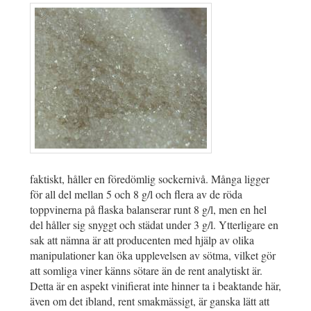
faktiskt, håller en föredömlig sockernivå. Många ligger
för all del mellan 5 och 8 g/l och flera av de röda
toppvinerna på flaska balanserar runt 8 g/l, men en hel
del håller sig snyggt och städat under 3 g/l. Ytterligare en
sak att nämna är att producenten med hjälp av olika
manipulationer kan öka upplevelsen av sötma, vilket gör
att somliga viner känns sötare än de rent analytiskt är.
Detta är en aspekt vinifierat inte hinner ta i beaktande här,
även om det ibland, rent smakmässigt, är ganska lätt att