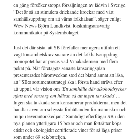
en gång försöker stoppa försäljningen av lådvin i Sverige.
”Det är så att stimulera drickande krockar med vårt
samhällsuppdrag om att värna folkhälsan”, säger enligt
Wow News Björn Lundkvist, forskningsansvarig
kommunikatör på Systembolaget.
Just det där sista, att SB förefaller mer agera utifrån ett
vagt lönsamhetskrav snarare än det folkhälsouppdrag
monopolet har är precis vad Vinakademien med flera
pekat på. När företagets senaste lanseringsplan
presenterades häromveckan stod det bland annat att läsa,
att ”SB:s sortimentsstrategi ska i första hand sträva efter
att uppnå vår vision om
’Ett samhälle där alkoholdrycker
njuts med omsorg om hälsan så att ingen tar skada
’…
Ingen ska ta skada som konsumerar produkterna, men det
handlar även om schyssta förhållanden för människor och
miljö i leverantörskedjan.” Samtidigt efterfrågar SB i den
nya planen ytterligare 15 boxar och man fortsätter köpa
etiskt och ekologiskt certifierade viner för så låga priser
som under 69 sek/buteljen.