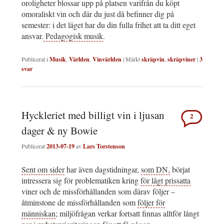
oroligheter blossar upp på platsen varifrån du köpt
omoraliskt vin och där du just då befinner dig på
semester: i det läget har du din fulla frihet att ta ditt eget
ansvar.
Pedagogisk musik
.
Publicerat i
Musik
,
Världen
,
Vinvärlden
|
Märkt
skräpvin
,
skräpviner
|
3
svar
Hyckleriet med billigt vin i ljusan
2
dager & ny Bowie
Publicerat
2013-07-19
av
Lars Torstenson
Sent om sider
har även dagstidningar,
som DN,
börjat
intressera sig för problematiken kring
för lågt prissatta
viner och de missförhållanden som därav följer –
åtminstone de missförhållanden som
följer för
människan
; miljöfrågan verkar fortsatt finnas alltför långt