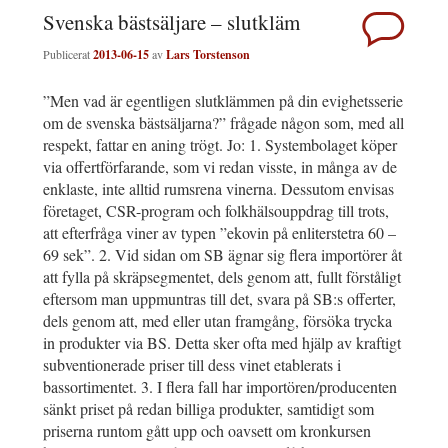
Svenska bästsäljare – slutkläm
Publicerat
2013-06-15
av
Lars Torstenson
”Men vad är egentligen slutklämmen på din evighetsserie
om de svenska bästsäljarna?” frågade någon som, med all
respekt, fattar en aning trögt. Jo: 1. Systembolaget köper
via offertförfarande, som vi redan visste, in många av de
enklaste, inte alltid rumsrena vinerna. Dessutom envisas
företaget, CSR-program och folkhälsouppdrag till trots,
att efterfråga viner av typen ”ekovin på enliterstetra 60 –
69 sek”. 2. Vid sidan om SB ägnar sig flera importörer åt
att fylla på skräpsegmentet, dels genom att, fullt förståligt
eftersom man uppmuntras till det, svara på SB:s offerter,
dels genom att, med eller utan framgång, försöka trycka
in produkter via BS. Detta sker ofta med hjälp av kraftigt
subventionerade priser till dess vinet etablerats i
bassortimentet. 3. I flera fall har importören/producenten
sänkt priset på redan billiga produkter, samtidigt som
priserna runtom gått upp och oavsett om kronkursen