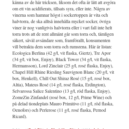
känna av de här tricksen, liksom det ofta är lätt att avgöra
om ett vin acidifierats, tillsats syra, eller inte. Några av
vinerna som hamnar högst i sockertoppen är vita och
halvtorra, de ska alltså innehålla mycket socker, övriga
viner är nog vanligtvis halvtorra eller i vart fall inte helt
torra trots att de rent allmänt går som torra och, tämligen
säkert, såväl avsändare som, framförallt, konsumenten
vill betrakta dem som torra och rumsrena. Här är listan:
Ecologica Berlina (42 g/l, vit flaska, Giertz), Tre Apor
(34 g/l, vit box, Enjoy), Black Tower (34 g/l, vit flaska,
Hermansson), Lord Zinclair (25 g/l, rosé flaska, Enjoy),
Chapel Hill Rhine Riesling Sauvignon Blanc (20 g/l, vit
box, Henkell), Chill Out Shiraz Rosé (15 g/l, rosé box,
Altia), Mateus Rosé (14 g/l, rosé flaska, Erdington),
Selvarossa Salice Salentino (13 g/l, röd flaska, Enjoy),
ZomeZin Zinfandel (rosé box, 12 g/l, Prime Wine) och
på delad tiondeplats Mauro Primitivo (11 g/l, röd flaska,
Oenofors) och Perlerose (11 g/l, rosé flaska, Pernod
Ricard).