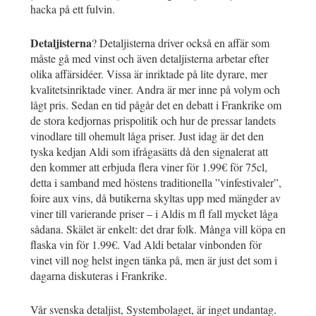
hacka på ett fulvin.
Detaljisterna
? Detaljisterna driver också en affär som
måste gå med vinst och även detaljisterna arbetar efter
olika affärsidéer. Vissa är inriktade på lite dyrare, mer
kvalitetsinriktade viner. Andra är mer inne på volym och
lågt pris. Sedan en tid pågår det en debatt i Frankrike om
de stora kedjornas prispolitik och hur de pressar landets
vinodlare till ohemult låga priser. Just idag är det den
tyska kedjan Aldi som ifrågasätts då den signalerat att
den kommer att erbjuda flera viner för 1.99€ för 75cl,
detta i samband med höstens traditionella ”vinfestivaler”,
foire aux vins, då butikerna skyltas upp med mängder av
viner till varierande priser – i Aldis m fl fall mycket låga
sådana. Skälet är enkelt: det drar folk. Många vill köpa en
flaska vin för 1.99€. Vad Aldi betalar vinbonden för
vinet vill nog helst ingen tänka på, men är just det som i
dagarna diskuteras i Frankrike.
Vår svenska detaljist, Systembolaget, är inget undantag.