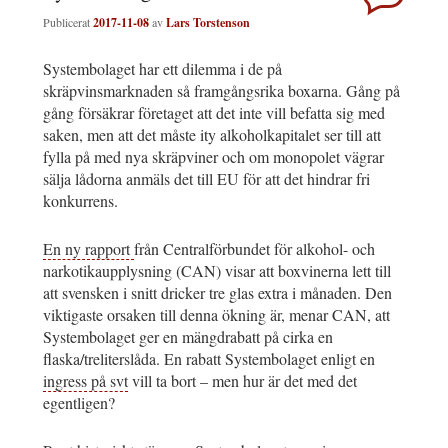
Publicerat
2017-11-08
av
Lars Torstenson
Systembolaget har ett dilemma i de på
skräpvinsmarknaden så framgångsrika boxarna. Gång på
gång försäkrar företaget att det inte vill befatta sig med
saken, men att det måste ity alkoholkapitalet ser till att
fylla på med nya skräpviner och om monopolet vägrar
sälja lådorna anmäls det till EU för att det hindrar fri
konkurrens.
En ny rapport
från Centralförbundet för alkohol- och
narkotikaupplysning (CAN) visar att boxvinerna lett till
att svensken i snitt dricker tre glas extra i månaden. Den
viktigaste orsaken till denna ökning är, menar CAN, att
Systembolaget ger en mängdrabatt på cirka en
flaska/treliterslåda. En rabatt Systembolaget enligt en
ingress på svt
vill ta bort – men hur är det med det
egentligen?