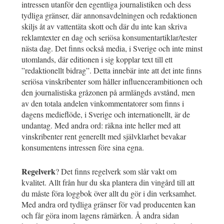
intressen utanför den egentliga journalistiken och dess
tydliga gränser, där annonsavdelningen och redaktionen
skiljs åt av vattentäta skott och där du inte kan skriva
reklamtexter en dag och seriösa konsumentartiklar/tester
nästa dag. Det finns också media, i Sverige och inte minst
utomlands, där editionen i sig kopplar text till ett
”redaktionellt bidrag”. Detta innebär inte att det inte finns
seriösa vinskribenter som håller influencerambitionen och
den journalistiska gråzonen på armlängds avstånd, men
av den totala andelen vinkommentatorer som finns i
dagens medieflöde, i Sverige och internationellt, är de
undantag. Med andra ord: räkna inte heller med att
vinskribenter rent generellt med självklarhet bevakar
konsumentens intressen före sina egna.
Regelverk
? Det finns regelverk som slår vakt om
kvalitet. Allt från hur du ska plantera din vingård till att
du måste föra loggbok över allt du gör i din verksamhet.
Med andra ord tydliga gränser för vad producenten kan
och får göra inom lagens råmärken. Å andra sidan