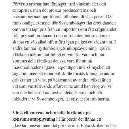
Förvisso arbetar inte företaget med vinfestivaler och
extrapriser, men det pressar producenterna och
leverantörerna/importörerna till ohemult låga priser. Det
finns otaliga exempel där Systembolaget fått erbjudanden
om vin till lågt pris från en importör (som fått erbjudandet
från pressad producent) och utifrån den informationen
skapat en så kallad offertförfrågan på just ett sådant vin. I
andra fall har Systembolagets inköpsavdelning själva
kläckt en idé om hur billigt ett vin ska vara och hur
kommersiellt rättriktat det ska vara för att nå
massmarknadens hjärta. Egentligen inte så mycket att
säga om, men ett monopol skulle förstås kunna ha andra
drivkrafter än vinst på bekostnad av andra, vilket är ett
val som vinstdrivande affärer inte alltid har. Nog av: vi
kan inte heller räkna med att detaljisterna, och här
inkluderar vi Systembolaget, tar ansvar för fulvinerna.
Vinskribenterna och media inriktade på
konsumentupplysning
? Här borde det finnas ett
glasklart ansvar, men det gör det inte. Flera skribenter har