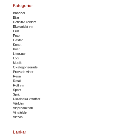
Kategorier
Bananer
Bilar
Definitivt reklam
Ekologiskt vin
Film
Foto
Hästar
Konst
Kost
Litteratur
Logi
Musik
Okategoriserade
Provade viner
Resa
Rosé
Rött vin
Sport
Sprit
Ukrainska vittofflor
Världen
Vinproduktion
Vinvärlden
Vitt vin
Länkar