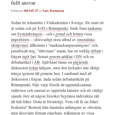
fullt ansvar
Publicerat
2013-07-27
av
Lars Torstenson
Sedan tre ledamöter i Vinkademien i Sverige, för snart ett
år sedan och på
SvD:s Brännpunkt
, förde fram
tankarna
om
Systembolagets
– och i
grund och botten
vissa
importörer
s – oförsvarligt stora utbud av
omoraliska
skräpviner
, tillkomna i ”marknadsanpassningens” och,
paradoxalt nog, ”rättvisans” namn, har en verklig
debatt
i
frågan
tagit fart
. Senast
genom artiklar
i
DN
och en
debattartikel i
AB
. Självklart fanns en
pågående
diskussion
redan
tidigare, men den lyckades inte riktigt
tränga igenom till gemene hen. I samband med all
diskussion i frågan, ända sedan debattartikeln på
Brännpunkt, följs varje försök att uppmärksamma
orättvisor och omoral av upprörda känslor och ett väldigt
ojande över att någon försöker begränsa individens rätt
till full frihet. Detta är förståeligt. Vem vill få sin frihet
beskuren? Bortsett från fanatiska anhängare av obsoleta,
men dessvärre fortsatt gångbara, tolkningar av vissa