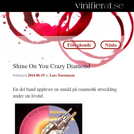
Inläggsnavigering
Föregående
Nästa
Shine On You Crazy Diamond
Publicerat
2014-06-19
av
Lars Torstenson
En del band upplever en snudd på osannolik utveckling
under sin livstid.