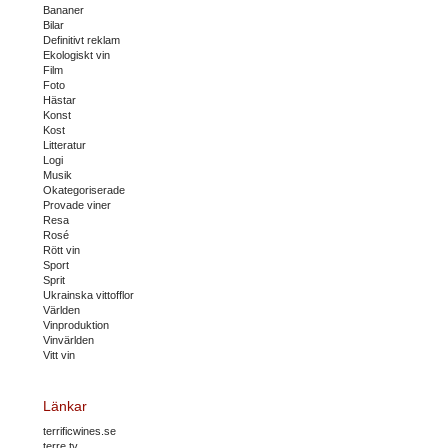
Bananer
Bilar
Definitivt reklam
Ekologiskt vin
Film
Foto
Hästar
Konst
Kost
Litteratur
Logi
Musik
Okategoriserade
Provade viner
Resa
Rosé
Rött vin
Sport
Sprit
Ukrainska vittofflor
Världen
Vinproduktion
Vinvärlden
Vitt vin
Länkar
terrificwines.se
terre.tv