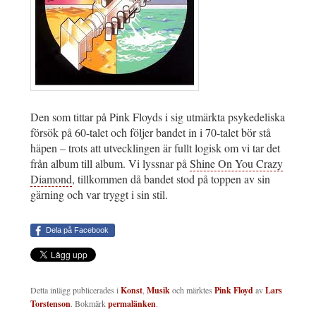
Den som tittar på Pink Floyds i sig utmärkta psykedeliska
försök på 60-talet och följer bandet in i 70-talet bör stå
häpen – trots att utvecklingen är fullt logisk om vi tar det
från album till album. Vi lyssnar på
Shine On You Crazy
Diamond
, tillkommen då bandet stod på toppen av sin
gärning och var tryggt i sin stil.
Dela på Facebook
Detta inlägg publicerades i
Konst
,
Musik
och märktes
Pink Floyd
av
Lars
Torstenson
. Bokmärk
permalänken
.