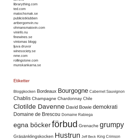
librarything.com
ted.com
matochsmak.se
publicistklubben
artbergomvin.nu
ohmansmatovin.com
vininfo.nu
finewines.se
vintomas blogg
ljuva druvor
winesociety.se
nme.com
rollingstone.com
munskankarna.se
Etiketter
Bourgogne
Bordeaux
Cabernet Sauvignon
Bloggkocken
Chablis
Champagne
Chardonnay
Chile
Clotilde Davenne
demokrati
David Bowie
Domaine de Brescou
Domaine Rabiega
förbud
grumpy
egna böcker
Grenache
Hustrun
Gräsänklingskocken
King Crimson
Jeff Beck