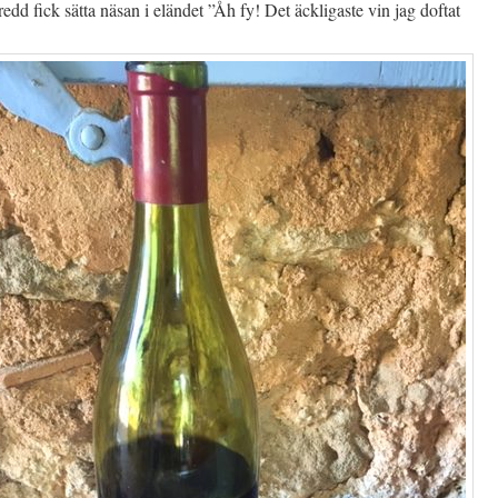
edd fick sätta näsan i eländet ”Åh fy! Det äckligaste vin jag doftat