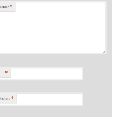
*
entar
*
n
*
tadress