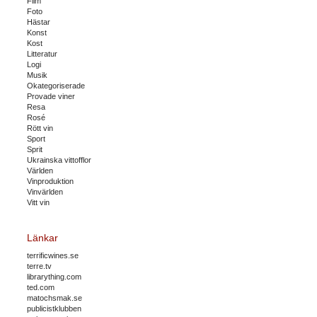
Film
Foto
Hästar
Konst
Kost
Litteratur
Logi
Musik
Okategoriserade
Provade viner
Resa
Rosé
Rött vin
Sport
Sprit
Ukrainska vittofflor
Världen
Vinproduktion
Vinvärlden
Vitt vin
Länkar
terrificwines.se
terre.tv
librarything.com
ted.com
matochsmak.se
publicistklubben