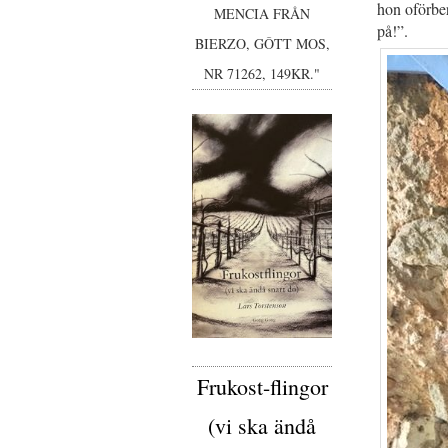
hon oförber
MENCIA FRÅN
på!”.
BIERZO, GÔTT MOS,
NR 71262, 149KR."
Frukost-flingor
(vi ska ändå