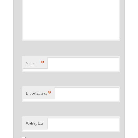
*
Namn
*
E-postadress
Webbplats