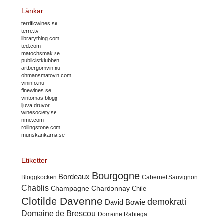
Länkar
terrificwines.se
terre.tv
librarything.com
ted.com
matochsmak.se
publicistklubben
artbergomvin.nu
ohmansmatovin.com
vininfo.nu
finewines.se
vintomas blogg
ljuva druvor
winesociety.se
nme.com
rollingstone.com
munskankarna.se
Etiketter
Bourgogne
Bordeaux
Cabernet Sauvignon
Bloggkocken
Chablis
Champagne
Chardonnay
Chile
Clotilde Davenne
demokrati
David Bowie
Domaine de Brescou
Domaine Rabiega