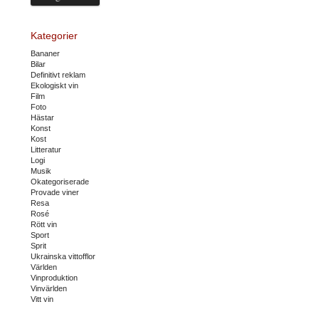
Kategorier
Bananer
Bilar
Definitivt reklam
Ekologiskt vin
Film
Foto
Hästar
Konst
Kost
Litteratur
Logi
Musik
Okategoriserade
Provade viner
Resa
Rosé
Rött vin
Sport
Sprit
Ukrainska vittofflor
Världen
Vinproduktion
Vinvärlden
Vitt vin