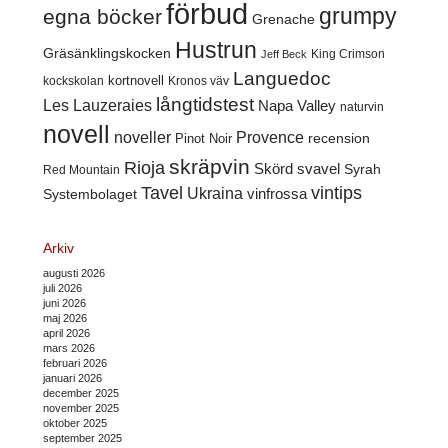
förbud
grumpy
egna böcker
Grenache
Hustrun
Gräsänklingskocken
King Crimson
Jeff Beck
Languedoc
kortnovell
kockskolan
Kronos väv
långtidstest
Les Lauzeraies
Napa Valley
naturvin
novell
noveller
Provence
recension
Pinot Noir
skräpvin
Rioja
Skörd
svavel
Syrah
Red Mountain
Tavel
vintips
Ukraina
Systembolaget
vinfrossa
Arkiv
augusti 2026
juli 2026
juni 2026
maj 2026
april 2026
mars 2026
februari 2026
januari 2026
december 2025
november 2025
oktober 2025
september 2025