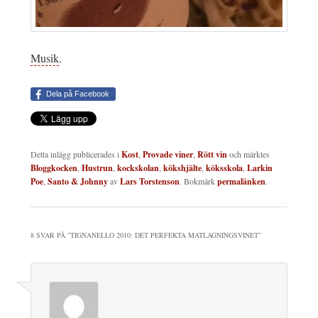
Musik
.
Dela på Facebook
Detta inlägg publicerades i
Kost
,
Provade viner
,
Rött vin
och märktes
Bloggkocken
,
Hustrun
,
kockskolan
,
kökshjälte
,
köksskola
,
Larkin
Poe
,
Santo & Johnny
av
Lars Torstenson
. Bokmärk
permalänken
.
8 SVAR PÅ ”
TIGNANELLO 2010: DET PERFEKTA MATLAGNINGSVINET
”