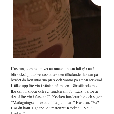
Hustrun, som redan vet att maten i bästa fall går att äta,
blir också glatt överraskad av den tilltalande flaskan på
bordet då hon intar sin plats och väntar på att bli serverad.
Häller upp lite vin i väntan på maten. Blir sittande med
flaskan i handen och ser fundersam ut. ”Lars, varför är
det så lite vin i flaskan?”. Kocken funderar lite och säger
”Matlagningsvin, vet du, lilla gumman.” Hustrun: ”Va?
Har du hällt Tignanello i maten?!” Kocken: ”Nej, i
kocken.”