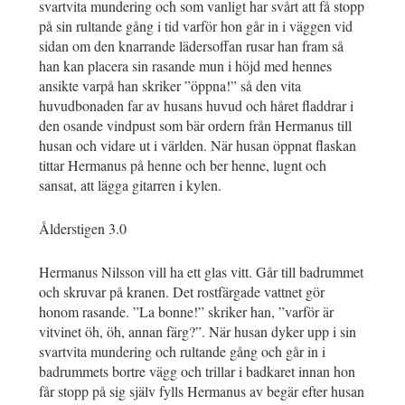
svartvita mundering och som vanligt har svårt att få stopp
på sin rultande gång i tid varför hon går in i väggen vid
sidan om den knarrande lädersoffan rusar han fram så
han kan placera sin rasande mun i höjd med hennes
ansikte varpå han skriker ”öppna!” så den vita
huvudbonaden far av husans huvud och håret fladdrar i
den osande vindpust som bär ordern från Hermanus till
husan och vidare ut i världen. När husan öppnat flaskan
tittar Hermanus på henne och ber henne, lugnt och
sansat, att lägga gitarren i kylen.
Ålderstigen 3.0
Hermanus Nilsson vill ha ett glas vitt. Går till badrummet
och skruvar på kranen. Det rostfärgade vattnet gör
honom rasande. ”La bonne!” skriker han, ”varför är
vitvinet öh, öh, annan färg?”. När husan dyker upp i sin
svartvita mundering och rultande gång och går in i
badrummets bortre vägg och trillar i badkaret innan hon
får stopp på sig själv fylls Hermanus av begär efter husan