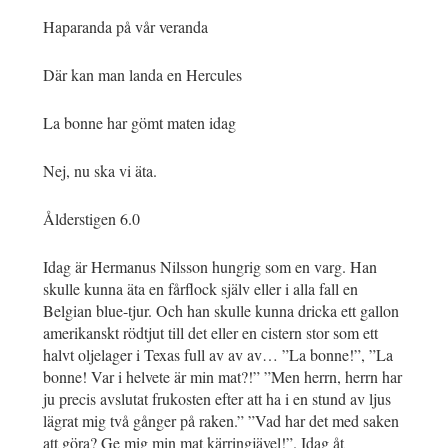
Haparanda på vår veranda
Där kan man landa en Hercules
La bonne har gömt maten idag
Nej, nu ska vi äta.
Ålderstigen 6.0
Idag är Hermanus Nilsson hungrig som en varg. Han
skulle kunna äta en fårflock själv eller i alla fall en
Belgian blue-tjur. Och han skulle kunna dricka ett gallon
amerikanskt rödtjut till det eller en cistern stor som ett
halvt oljelager i Texas full av av av… ”La bonne!”, ”La
bonne! Var i helvete är min mat?!” ”Men herrn, herrn har
ju precis avslutat frukosten efter att ha i en stund av ljus
lägrat mig två gånger på raken.” ”Vad har det med saken
att göra? Ge mig min mat kärringjävel!”. Idag åt