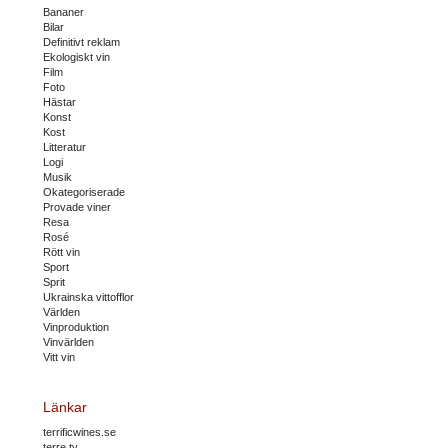
Bananer
Bilar
Definitivt reklam
Ekologiskt vin
Film
Foto
Hästar
Konst
Kost
Litteratur
Logi
Musik
Okategoriserade
Provade viner
Resa
Rosé
Rött vin
Sport
Sprit
Ukrainska vittofflor
Världen
Vinproduktion
Vinvärlden
Vitt vin
Länkar
terrificwines.se
terre.tv