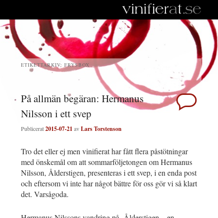
ETIKETTARKIV:
FRYSBOX
På allmän begäran: Hermanus
Nilsson i ett svep
Publicerat
2015-07-21
av
Lars Torstenson
Tro det eller ej men vinifierat har fått flera påstötningar
med önskemål om att sommarföljetongen om Hermanus
Nilsson, Ålderstigen, presenteras i ett svep, i en enda post
och eftersom vi inte har något bättre för oss gör vi så klart
det. Varsågoda.
Hermanus Nilssons vandring på Ålderstigen – en