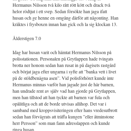
Hermanus Nilsson två kilo rått rött kött och drack två
helor rödtjut i ett svep. Sedan försökte han jaga ifatt
husan och ge henne en omgång därför att någonting. Han
kräktes i frysboxen innan han gick och la sig klockan 13.
Ålderstigen 7.0
Idag har husan varit och hämtat Hermanus Nilsson på
polisstationen. Personalen på Grytlappen hade tvingats
brotta ner honom sedan han rusat in på dagisets rastgård
och börjat jaga efter ungarna i syfte att ”banka vett i livet
på de stöldbenägna asen”. Vid polisförhöret kunde inte
Hermanus minnas varför han jagade just de här barnen,
han undrade rent av själv vad han gjorde på Grytlappen,
men han tillstod att han tyckte att barnen var fula och
opålitliga och att de borde utvisas allihop. Det var i
samband med kroppsvisiteringen efter hans vredesutbrott
sedan han förvägrats att träffa kungen ”eller åtminstone
herr Persson” som man fann adresslappen och kunde
ringa husan.