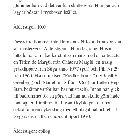
glömmer han vad det var han skulle göra. Han går och
lägger bössan i frysboxen istället.
Ålderstigen 10.0
Dessvärre kommer inte Hermanus Nilsson kunna avsluta
sitt mästerverk ”Ålderstigen”. Han dog idag. Husan
hittade honom i badkaret tillsammans med en entrecôte,
en Titien de Margüi från Château Margüi, en trasig
gräsklippare från Stiga anno 1977 (gul) och Piff Nr 29
från 1960, Hson-fickisen ”Fredlös brunst” (av Kjell E
Grenberg) och Starlet nr 13 från 1967 (där Lelle i Hep
Stars berättar varför han har mustasch). Innan han gick
till badrummet för att göra vad han nu skulle göra hade
han lagt ett frieribrev till husan i kylskåpet, där man
också fann en cykelslang med ett olagat hål och ett 14-
taggars drev till en Crescent Sport 1970.
Ålderstigen: epilog