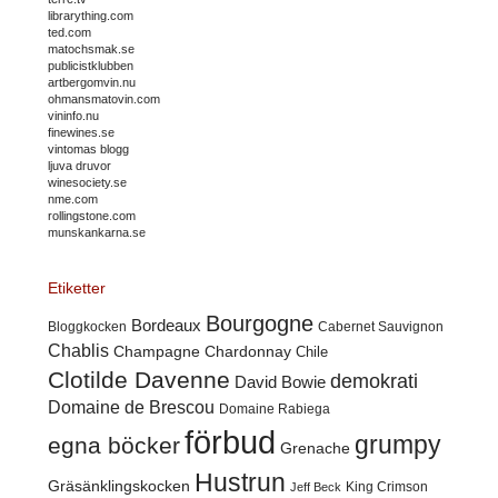
librarything.com
ted.com
matochsmak.se
publicistklubben
artbergomvin.nu
ohmansmatovin.com
vininfo.nu
finewines.se
vintomas blogg
ljuva druvor
winesociety.se
nme.com
rollingstone.com
munskankarna.se
Etiketter
Bourgogne
Bordeaux
Cabernet Sauvignon
Bloggkocken
Chablis
Champagne
Chardonnay
Chile
Clotilde Davenne
demokrati
David Bowie
Domaine de Brescou
Domaine Rabiega
förbud
grumpy
egna böcker
Grenache
Hustrun
Gräsänklingskocken
King Crimson
Jeff Beck