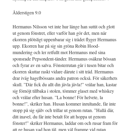
Ålderstigen 9.0
Hermanus Nilsson vet inte hur länge han suttit och glott
ut genom fönstret, eller varför han gör det, men när
ekorren plötsligt uppenbarar sig i trädet flyger Hermanus
upp. Ekorren har på sig sin gröna Robin Hood-
mundering och ler retfullt mot Hermanus med sina
sponsrade Pepsondent-tänder. Hermanus osäkrar bössan
och fyrar av en salva. Fönsterrutan går i tusen bitar och
ekorren skuttar raskt vidare därute i sitt träd. Hermanus
drar iväg hagelbössans andra patron också. För säkerhets
skull. ”Där fick du allt din jävla jävla!” vrålar han, kastar
sig förnöjt tillbaka i stolen, tömmer glaset med whiskey
och vrålar efter husan. ”La bonne! För helvete, la
bonne!”, skriker han. Husan kommer inrultande, får inte
stopp på sig själv och trillar ut genom rutan. ”Hallå där,
ditt inavel, du får inte betalt för att hoppa ut genom
fönster!” skriker Hermanus, laddar om och rusar fram för
att ge husan vad hon tål, men väl framme vid rutan