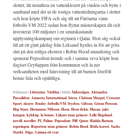
slottet, lät installera en vattenklosett på vinden och bytte i
samband med det ut de rostiga vattenledningarna i slottet
och hon köpte FIFA och såg till att Färöarna vann
fotbolls-VM 2022 sedan hon flyttat mästerskapen dit och
investerat 100 miljoner i en smutskastande
upplysningskampanj om regimen i Qatar. Hon såg också
till att ett glatt jaktlag från Leksand hyrdes in för att göra
slut på den retliga ekorren i Robin Hood-mundering och
sponsrat Pepsodent-leende och i samma veva köpte hon
dagiset Grytlappen från kommunen och la ner
verksamheten med hänvisning till att barnen föreföll
henne fula och opålitliga.
Publicerat i
Litteratur
,
Världen
|
Märkt
Ålderstigen
,
Alexandra
Pascalidou
,
Amnesty International
,
bössa
,
Château Marguï
,
Crescent
Sport
,
ekorre
,
Fender
,
fotbolls-VM
,
frysbox
,
Gibson
,
Göran Persson
,
Hep Stars
,
Hermanus NIlsson
,
Hson
,
Hson fickis
,
Husan
,
jakt
,
kungen
,
kylskåp
,
la bonne
,
Läkare utan gränser
,
Lelle Hegeland
,
novell
,
noveller
,
P1
,
Palme
,
Pepsodent
,
Piff
,
Qatar
,
Rädda Barnen
,
regeringen
,
Reportrar utan gränser
,
Robin Hood
,
Röda korset
,
Sachs
,
Starlet
,
Stiga
|
Lämna ett svar