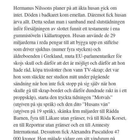
Hermanus Nilssons planer på att äkta husan gick om
intet. Döden i badkaret kom emellan. Däremot fick husan
ärva allt. Detta sedan man i samband med slutstädningen
inför försäljningen av slottet funnit ett testamente i ena
gummistöveln i källartrappen. Husan använde de 29
miljarderna i reda pengar till att bygga upp en stiftelse
som driver sjukhus (numer fyra stycken) och
äldreboenden i Grekland, muta EU-parlamentariker för
skojs skull och därför att det är möjligt och därför att hon
hade råd, köpa trisslotter (hon vann TV-skrap; det var
hon som släckte ner studion mitt under pågående
sändning när hon inte fick stopp på sig själv när hon
skulle gå till skrap-bordet och därför dundrade rakt in i ett
proppskåp), starta den tryckta tidningen ”Motvals”
(utgiven på sju språk) och den dito ”Husans vän”
(utgiven på 19 språk), skänka fem miljarder till Rädda
Barnen, fyra till Läkare utan gränser, två till Röda Korset,
en till Reportrar utan gränser och en till Amnesty
International. Dessutom fick Alexandra Pascalidou 47
000 kronor. Hon målade vidare om sitt vindsrum på