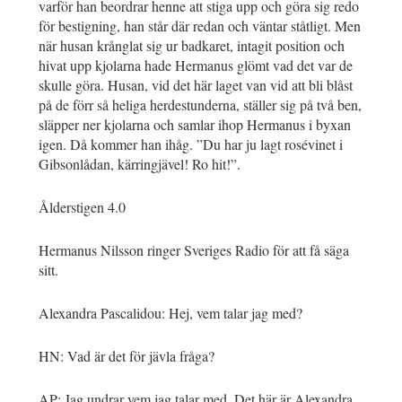
varför han beordrar henne att stiga upp och göra sig redo
för bestigning, han står där redan och väntar ståtligt. Men
när husan krånglat sig ur badkaret, intagit position och
hivat upp kjolarna hade Hermanus glömt vad det var de
skulle göra. Husan, vid det här laget van vid att bli blåst
på de förr så heliga herdestunderna, ställer sig på två ben,
släpper ner kjolarna och samlar ihop Hermanus i byxan
igen. Då kommer han ihåg. ”Du har ju lagt rosévinet i
Gibsonlådan, kärringjävel! Ro hit!”.
Ålderstigen 4.0
Hermanus Nilsson ringer Sveriges Radio för att få säga
sitt.
Alexandra Pascalidou: Hej, vem talar jag med?
HN: Vad är det för jävla fråga?
AP: Jag undrar vem jag talar med. Det här är Alexandra