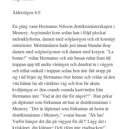
Ålderstigen 8.0
En gång vann Hermanus Nilsson distriktsmästerskapen i
Memory. Avgörandet kom sedan han i följd plockat
melonklyftorna, damen med solglasögon och ett konstigt
rutmönster. Motståndaren hade just innan blandat ihop
damen med solglasögonen och damen med korgen. ”La
bonne!” vrålar Hermanus och när husan rultat fram till
trappan upp till andra våningen och dundrat in i väggen
och trillat omkull i trappan sedan hon inte fått stopp på
sig i tid böjer sig Hermanus över henne och vrålar så den
vita hättan far all världens väg och hon får akuta
kväljningar av den osande osunda kastvinden från
Hermanus inre ”Vad är det där för något?!”. Han pekar
på diplomet som förkunnar att han är distriktsmästare i
Memory. ”Det är diplomet som förkunnar att herrn är
distriktsmästare i Memory,” svarar husan. ”Åh fan!
Varför hänger det där på väggen för då?! Lägg det i
kylskåpet, din klåpare! Och glöm inte gladpacken!”.