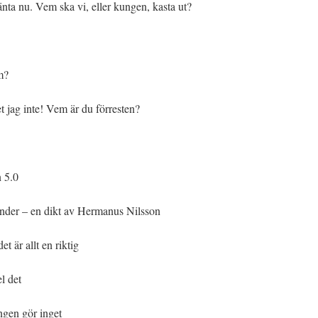
ta nu. Vem ska vi, eller kungen, kasta ut?
m?
 jag inte! Vem är du förresten?
n 5.0
änder – en dikt av Hermanus Nilsson
t är allt en riktig
l det
ngen gör inget