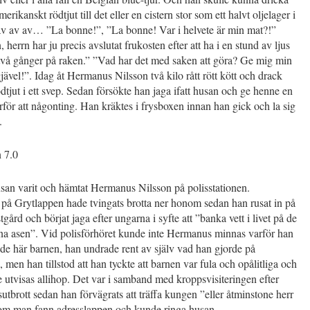
merikanskt rödtjut till det eller en cistern stor som ett halvt oljelager i
 av av av… ”La bonne!”, ”La bonne! Var i helvete är min mat?!”
 herrn har ju precis avslutat frukosten efter att ha i en stund av ljus
 två gånger på raken.” ”Vad har det med saken att göra? Ge mig min
jävel!”. Idag åt Hermanus Nilsson två kilo rått rött kött och drack
ödtjut i ett svep. Sedan försökte han jaga ifatt husan och ge henne en
ör att någonting. Han kräktes i frysboxen innan han gick och la sig
.
n 7.0
san varit och hämtat Hermanus Nilsson på polisstationen.
 på Grytlappen hade tvingats brotta ner honom sedan han rusat in på
tgård och börjat jaga efter ungarna i syfte att ”banka vett i livet på de
na asen”. Vid polisförhöret kunde inte Hermanus minnas varför han
 de här barnen, han undrade rent av själv vad han gjorde på
 men han tillstod att han tyckte att barnen var fula och opålitliga och
e utvisas allihop. Det var i samband med kroppsvisiteringen efter
utbrott sedan han förvägrats att träffa kungen ”eller åtminstone herr
om man fann adresslappen och kunde ringa husan.