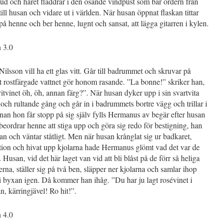
d och håret fladdrar i den osande vindpust som bär ordern från
ll husan och vidare ut i världen. När husan öppnat flaskan tittar
 henne och ber henne, lugnt och sansat, att lägga gitarren i kylen.
n 3.0
lsson vill ha ett glas vitt. Går till badrummet och skruvar på
 rostfärgade vattnet gör honom rasande. ”La bonne!” skriker han,
vitvinet öh, öh, annan färg?”. När husan dyker upp i sin svartvita
ch rultande gång och går in i badrummets bortre vägg och trillar i
nan hon får stopp på sig själv fylls Hermanus av begär efter husan
beordrar henne att stiga upp och göra sig redo för bestigning, han
dan och väntar ståtligt. Men när husan krånglat sig ur badkaret,
ition och hivat upp kjolarna hade Hermanus glömt vad det var de
. Husan, vid det här laget van vid att bli blåst på de förr så heliga
rna, ställer sig på två ben, släpper ner kjolarna och samlar ihop
 byxan igen. Då kommer han ihåg. ”Du har ju lagt rosévinet i
, kärringjävel! Ro hit!”.
n 4.0