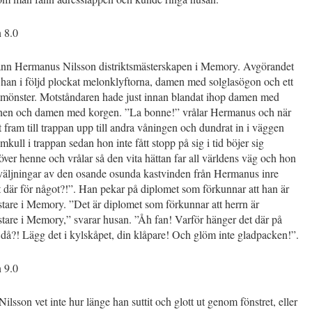
n 8.0
nn Hermanus Nilsson distriktsmästerskapen i Memory. Avgörandet
han i följd plockat melonklyftorna, damen med solglasögon och ett
utmönster. Motståndaren hade just innan blandat ihop damen med
nen och damen med korgen. ”La bonne!” vrålar Hermanus och när
t fram till trappan upp till andra våningen och dundrat in i väggen
omkull i trappan sedan hon inte fått stopp på sig i tid böjer sig
er henne och vrålar så den vita hättan far all världens väg och hon
kväljningar av den osande osunda kastvinden från Hermanus inre
 där för något?!”. Han pekar på diplomet som förkunnar att han är
stare i Memory. ”Det är diplomet som förkunnar att herrn är
stare i Memory,” svarar husan. ”Åh fan! Varför hänger det där på
då?! Lägg det i kylskåpet, din klåpare! Och glöm inte gladpacken!”.
n 9.0
lsson vet inte hur länge han suttit och glott ut genom fönstret, eller