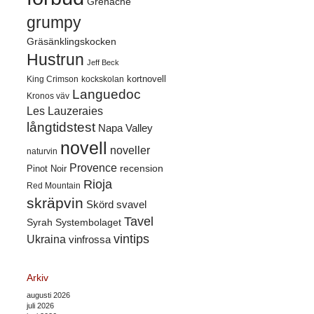
Grenache
grumpy
Gräsänklingskocken
Hustrun
Jeff Beck
kortnovell
King Crimson
kockskolan
Languedoc
Kronos väv
Les Lauzeraies
långtidstest
Napa Valley
novell
noveller
naturvin
Provence
recension
Pinot Noir
Rioja
Red Mountain
skräpvin
Skörd
svavel
Tavel
Syrah
Systembolaget
vintips
Ukraina
vinfrossa
Arkiv
augusti 2026
juli 2026