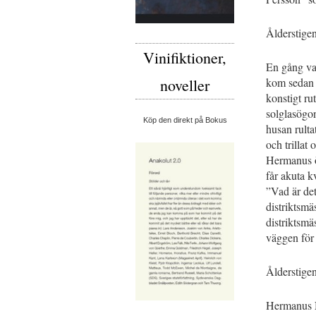
Ålderstige
Vinifiktioner,
En gång va
kom sedan 
noveller
konstigt r
solglasögo
Köp den direkt på Bokus
husan rulta
och trillat 
Hermanus öv
får akuta 
”Vad är det
distriktsmä
distriktsmä
väggen för 
Ålderstige
Hermanus Ni