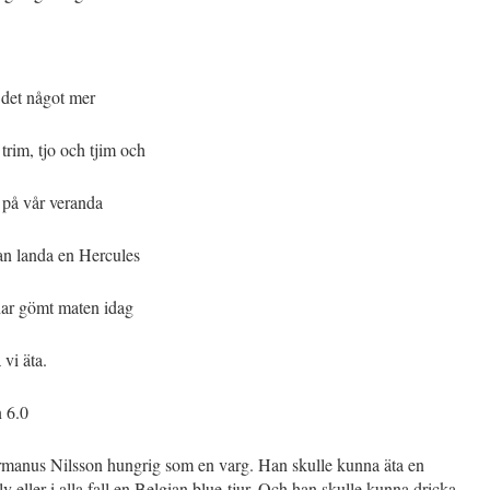
 det något mer
trim, tjo och tjim och
på vår veranda
n landa en Hercules
ar gömt maten idag
 vi äta.
n 6.0
rmanus Nilsson hungrig som en varg. Han skulle kunna äta en
älv eller i alla fall en Belgian blue-tjur. Och han skulle kunna dricka