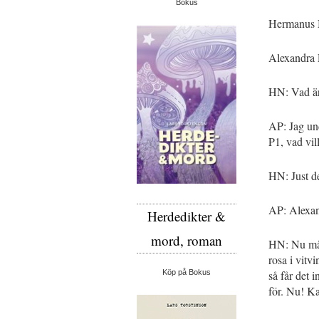
Bokus
Hermanus Ni
Alexandra 
HN: Vad är 
AP: Jag un
P1, vad vil
HN: Just d
AP: Alexan
Herdedikter &
mord, roman
HN: Nu mås
rosa i vitv
så får det 
Köp på Bokus
för. Nu! Ka