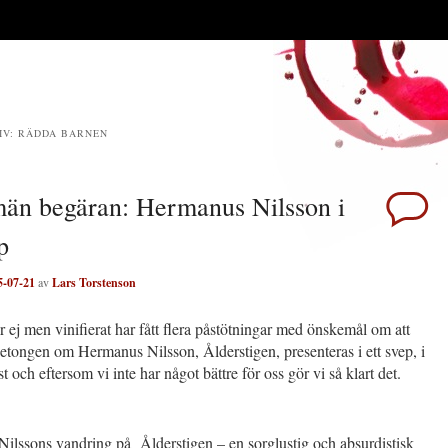
IV:
RÄDDA BARNEN
män begäran: Hermanus Nilsson i
p
5-07-21
av
Lars Torstenson
er ej men vinifierat har fått flera påstötningar med önskemål om att
tongen om Hermanus Nilsson, Ålderstigen, presenteras i ett svep, i
t och eftersom vi inte har något bättre för oss gör vi så klart det.
ilssons vandring på Ålderstigen – en sorglustig och absurdistisk