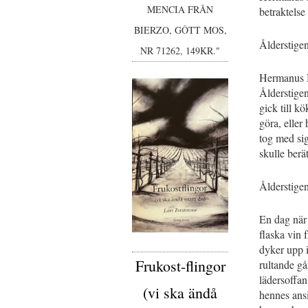
MENCIA FRÅN
betraktelse
BIERZO, GÔTT MOS,
Ålderstige
NR 71262, 149KR."
Hermanus N
Ålderstigen
gick till kö
göra, eller
tog med sig 
skulle berä
Ålderstige
En dag när 
flaska vin 
dyker upp i
Frukost-flingor
rultande gå
lädersoffan
(vi ska ändå
hennes ans