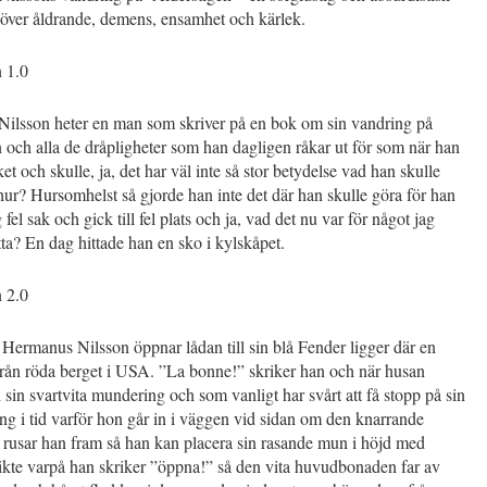
 över åldrande, demens, ensamhet och kärlek.
n 1.0
ilsson heter en man som skriver på en bok om sin vandring på
 och alla de dråpligheter som han dagligen råkar ut för som när han
ket och skulle, ja, det har väl inte så stor betydelse vad han skulle
 hur? Hursomhelst så gjorde han inte det där han skulle göra för han
fel sak och gick till fel plats och ja, vad det nu var för något jag
tta? En dag hittade han en sko i kylskåpet.
n 2.0
Hermanus Nilsson öppnar lådan till sin blå Fender ligger där en
från röda berget i USA. ”La bonne!” skriker han och när husan
 sin svartvita mundering och som vanligt har svårt att få stopp på sin
ng i tid varför hon går in i väggen vid sidan om den knarrande
 rusar han fram så han kan placera sin rasande mun i höjd med
ikte varpå han skriker ”öppna!” så den vita huvudbonaden far av