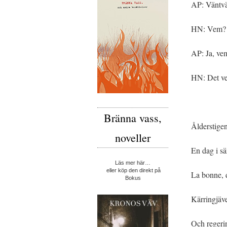
AP: Väntvän
HN: Vem?
AP: Ja, ve
HN: Det vet
Bränna vass,
Ålderstige
noveller
En dag i s
Läs mer här…
eller köp den direkt på
La bonne, de
Bokus
Kärringjäve
Och regeri