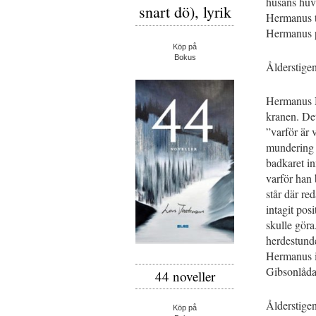
husans huvu
snart dö), lyrik
Hermanus ti
Hermanus på
Köp på
Bokus
Ålderstige
Hermanus Ni
kranen. Det
”varför är 
mundering o
badkaret in
varför han 
står där re
intagit pos
skulle göra
herdestunde
Hermanus i
Gibsonlådan
44 noveller
Ålderstige
Köp på