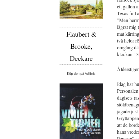
ett gallon a
Texas full
”Men herrn,
lägrat mig
Flaubert &
mat kärring
två helor r
Brooke,
omgång därf
klockan 13
Deckare
Ålderstige
Köp den på Adlibris
Idag har hu
Personalen
dagisets ras
stöldbenäg
jagade just
Grytlappen,
att de bord
hans vredes
Persson” s