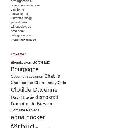
artbergomvin.nu
ohmansmatovin.com
vininfo.nu
finewines.se
vintomas blogg
ljuva druvor
winesociety.se
nme.com
rollingstone.com
munskankarna.se
Etiketter
Bordeaux
Bloggkocken
Bourgogne
Chablis
Cabernet Sauvignon
Champagne
Chardonnay
Chile
Clotilde Davenne
demokrati
David Bowie
Domaine de Brescou
Domaine Rabiega
egna böcker
förbud