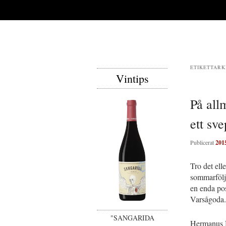
ETIKETTARK
Vintips
På all
ett sve
Publicerat
201
Tro det ell
sommarfölje
en enda pos
Varsågoda.
"SANGARIDA
Hermanus N