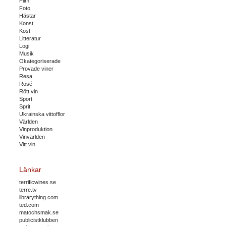
Film
Foto
Hästar
Konst
Kost
Litteratur
Logi
Musik
Okategoriserade
Provade viner
Resa
Rosé
Rött vin
Sport
Sprit
Ukrainska vittofflor
Världen
Vinproduktion
Vinvärlden
Vitt vin
Länkar
terrificwines.se
terre.tv
librarything.com
ted.com
matochsmak.se
publicistklubben