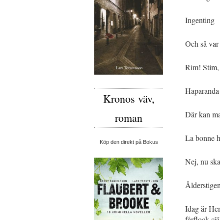
Ingenting
Och så var
Rim! Stim, 
Haparanda 
Kronos väv,
Där kan ma
roman
La bonne h
Köp den direkt på Bokus
Nej, nu ska
Ålderstige
Idag är He
fårflock sj