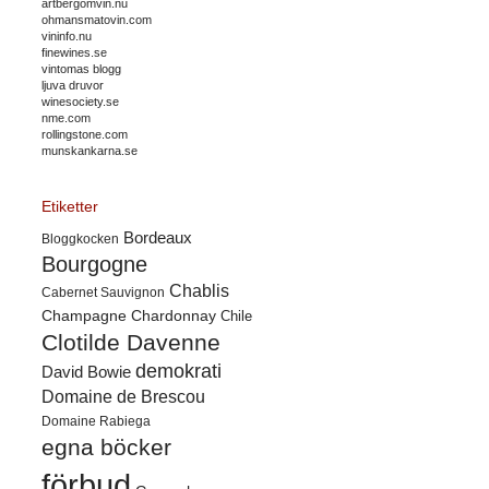
artbergomvin.nu
ohmansmatovin.com
vininfo.nu
finewines.se
vintomas blogg
ljuva druvor
winesociety.se
nme.com
rollingstone.com
munskankarna.se
Etiketter
Bordeaux
Bloggkocken
Bourgogne
Chablis
Cabernet Sauvignon
Champagne
Chardonnay
Chile
Clotilde Davenne
demokrati
David Bowie
Domaine de Brescou
Domaine Rabiega
egna böcker
förbud