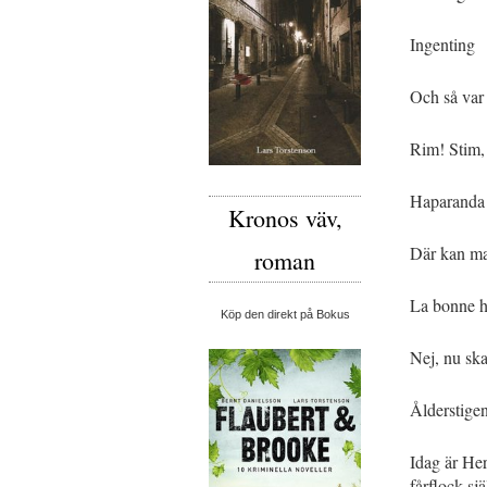
Ingenting
Och så var
Rim! Stim, 
Haparanda 
Kronos väv,
Där kan ma
roman
La bonne h
Köp den direkt på Bokus
Nej, nu ska
Ålderstige
Idag är He
fårflock sj