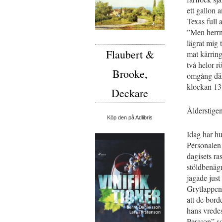
ett gallon a
Texas full
”Men herrn,
lägrat mig
Flaubert &
mat kärring
två helor r
Brooke,
omgång därf
klockan 13
Deckare
Ålderstige
Köp den på Adlibris
Idag har hu
Personalen
dagisets ras
stöldbenäg
jagade just
Grytlappen,
att de bord
hans vredes
Persson” s