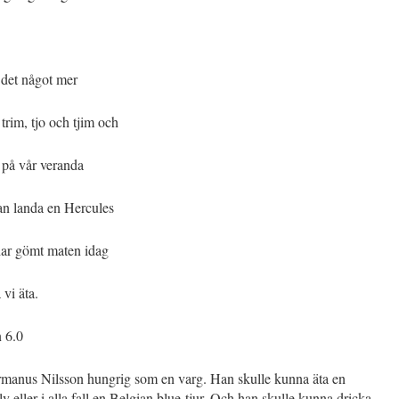
 det något mer
trim, tjo och tjim och
på vår veranda
n landa en Hercules
ar gömt maten idag
 vi äta.
n 6.0
rmanus Nilsson hungrig som en varg. Han skulle kunna äta en
älv eller i alla fall en Belgian blue-tjur. Och han skulle kunna dricka