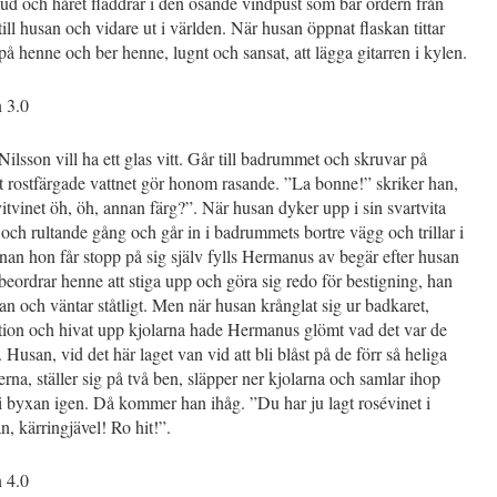
d och håret fladdrar i den osande vindpust som bär ordern från
ll husan och vidare ut i världen. När husan öppnat flaskan tittar
 henne och ber henne, lugnt och sansat, att lägga gitarren i kylen.
n 3.0
lsson vill ha ett glas vitt. Går till badrummet och skruvar på
 rostfärgade vattnet gör honom rasande. ”La bonne!” skriker han,
vitvinet öh, öh, annan färg?”. När husan dyker upp i sin svartvita
ch rultande gång och går in i badrummets bortre vägg och trillar i
nan hon får stopp på sig själv fylls Hermanus av begär efter husan
beordrar henne att stiga upp och göra sig redo för bestigning, han
dan och väntar ståtligt. Men när husan krånglat sig ur badkaret,
ition och hivat upp kjolarna hade Hermanus glömt vad det var de
. Husan, vid det här laget van vid att bli blåst på de förr så heliga
rna, ställer sig på två ben, släpper ner kjolarna och samlar ihop
 byxan igen. Då kommer han ihåg. ”Du har ju lagt rosévinet i
, kärringjävel! Ro hit!”.
n 4.0