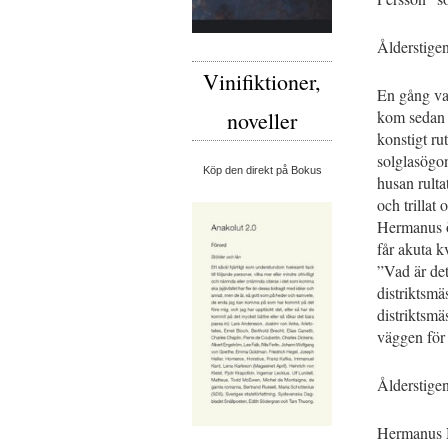
Ålderstige
Vinifiktioner,
En gång va
kom sedan 
noveller
konstigt r
solglasögo
Köp den direkt på Bokus
husan rulta
och trillat 
Hermanus öv
får akuta 
”Vad är det
distriktsmä
distriktsmä
väggen för 
Ålderstige
Hermanus Ni