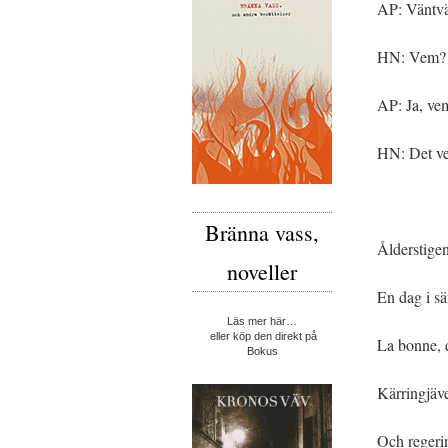
AP: Väntvän
HN: Vem?
AP: Ja, ve
HN: Det vet
Bränna vass,
Ålderstige
noveller
En dag i s
Läs mer här…
eller köp den direkt på
La bonne, de
Bokus
Kärringjäve
Och regeri