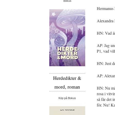
Bokus
Hermanus Ni
Alexandra 
HN: Vad är 
AP: Jag un
P1, vad vil
HN: Just d
AP: Alexan
Herdedikter &
mord, roman
HN: Nu mås
rosa i vitv
så får det 
Köp på Bokus
för. Nu! Ka