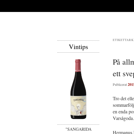
ETIKETTARK
Vintips
På all
ett sve
Publicerat
201
Tro det ell
sommarfölje
en enda pos
Varsågoda.
"SANGARIDA
Hermanus N