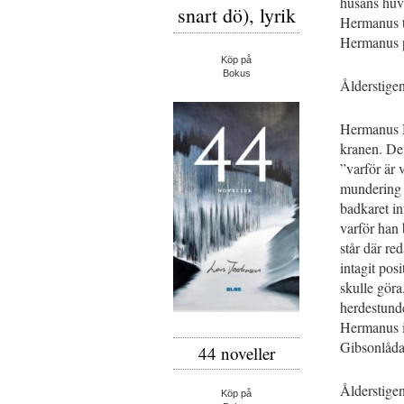
husans huvu
snart dö), lyrik
Hermanus ti
Hermanus på
Köp på
Bokus
Ålderstige
Hermanus Ni
kranen. Det
”varför är 
mundering o
badkaret in
varför han 
står där re
intagit pos
skulle göra
herdestunde
Hermanus i
Gibsonlådan
44 noveller
Ålderstige
Köp på