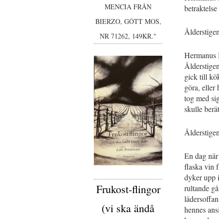
MENCIA FRÅN
betraktelse
BIERZO, GÔTT MOS,
Ålderstige
NR 71262, 149KR."
Hermanus N
Ålderstigen
gick till kö
göra, eller
tog med sig 
skulle berä
Ålderstige
En dag när 
flaska vin 
dyker upp i
Frukost-flingor
rultande gå
lädersoffan
(vi ska ändå
hennes ans