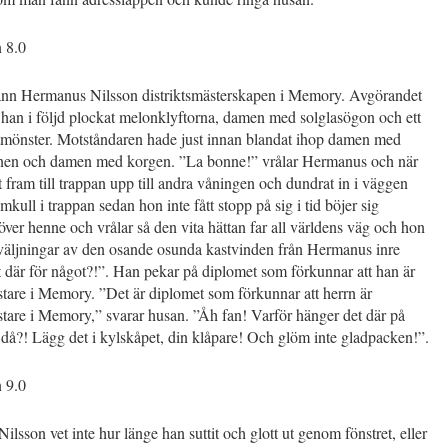
n 8.0
nn Hermanus Nilsson distriktsmästerskapen i Memory. Avgörandet
han i följd plockat melonklyftorna, damen med solglasögon och ett
utmönster. Motståndaren hade just innan blandat ihop damen med
nen och damen med korgen. ”La bonne!” vrålar Hermanus och när
t fram till trappan upp till andra våningen och dundrat in i väggen
omkull i trappan sedan hon inte fått stopp på sig i tid böjer sig
er henne och vrålar så den vita hättan far all världens väg och hon
kväljningar av den osande osunda kastvinden från Hermanus inre
 där för något?!”. Han pekar på diplomet som förkunnar att han är
stare i Memory. ”Det är diplomet som förkunnar att herrn är
stare i Memory,” svarar husan. ”Åh fan! Varför hänger det där på
då?! Lägg det i kylskåpet, din klåpare! Och glöm inte gladpacken!”.
n 9.0
lsson vet inte hur länge han suttit och glott ut genom fönstret, eller