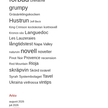
Grenache
grumpy
Gräsänklingskocken
Hustrun
Jeff Beck
kortnovell
King Crimson
kockskolan
Languedoc
Kronos väv
Les Lauzeraies
långtidstest
Napa Valley
novell
noveller
naturvin
Provence
recension
Pinot Noir
Rioja
Red Mountain
skräpvin
Skörd
svavel
Tavel
Syrah
Systembolaget
vintips
Ukraina
vinfrossa
Arkiv
augusti 2026
juli 2026