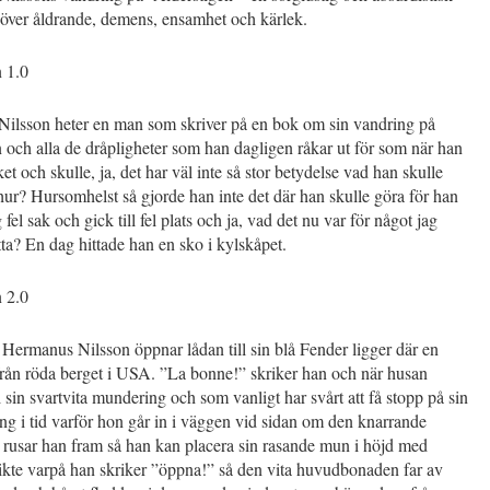
 över åldrande, demens, ensamhet och kärlek.
n 1.0
ilsson heter en man som skriver på en bok om sin vandring på
 och alla de dråpligheter som han dagligen råkar ut för som när han
ket och skulle, ja, det har väl inte så stor betydelse vad han skulle
 hur? Hursomhelst så gjorde han inte det där han skulle göra för han
fel sak och gick till fel plats och ja, vad det nu var för något jag
tta? En dag hittade han en sko i kylskåpet.
n 2.0
Hermanus Nilsson öppnar lådan till sin blå Fender ligger där en
från röda berget i USA. ”La bonne!” skriker han och när husan
 sin svartvita mundering och som vanligt har svårt att få stopp på sin
ng i tid varför hon går in i väggen vid sidan om den knarrande
 rusar han fram så han kan placera sin rasande mun i höjd med
ikte varpå han skriker ”öppna!” så den vita huvudbonaden far av