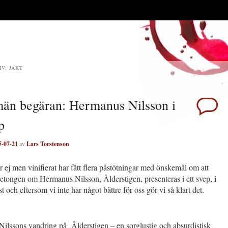
IV:
JAKT
män begäran: Hermanus Nilsson i
p
5-07-21
av
Lars Torstenson
er ej men vinifierat har fått flera påstötningar med önskemål om att
tongen om Hermanus Nilsson, Ålderstigen, presenteras i ett svep, i
t och eftersom vi inte har något bättre för oss gör vi så klart det.
ilssons vandring på Ålderstigen – en sorglustig och absurdistisk