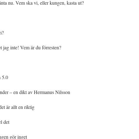
ta nu. Vem ska vi, eller kungen, kasta ut?
m?
 jag inte! Vem är du förresten?
n 5.0
änder – en dikt av Hermanus Nilsson
t är allt en riktig
l det
ngen gör inget