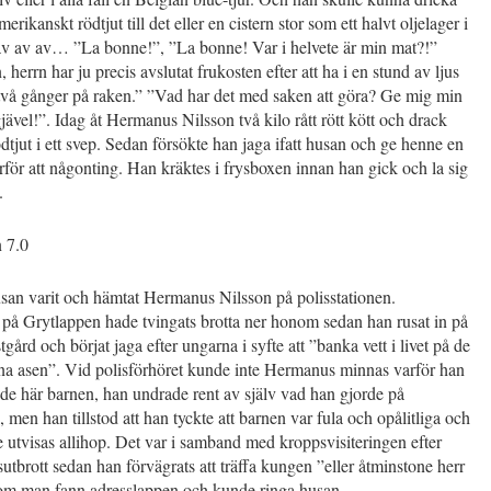
merikanskt rödtjut till det eller en cistern stor som ett halvt oljelager i
 av av av… ”La bonne!”, ”La bonne! Var i helvete är min mat?!”
 herrn har ju precis avslutat frukosten efter att ha i en stund av ljus
 två gånger på raken.” ”Vad har det med saken att göra? Ge mig min
jävel!”. Idag åt Hermanus Nilsson två kilo rått rött kött och drack
ödtjut i ett svep. Sedan försökte han jaga ifatt husan och ge henne en
ör att någonting. Han kräktes i frysboxen innan han gick och la sig
.
n 7.0
san varit och hämtat Hermanus Nilsson på polisstationen.
 på Grytlappen hade tvingats brotta ner honom sedan han rusat in på
tgård och börjat jaga efter ungarna i syfte att ”banka vett i livet på de
na asen”. Vid polisförhöret kunde inte Hermanus minnas varför han
 de här barnen, han undrade rent av själv vad han gjorde på
 men han tillstod att han tyckte att barnen var fula och opålitliga och
e utvisas allihop. Det var i samband med kroppsvisiteringen efter
utbrott sedan han förvägrats att träffa kungen ”eller åtminstone herr
om man fann adresslappen och kunde ringa husan.