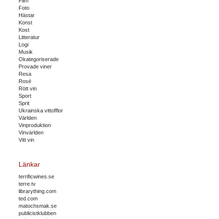
Film
Foto
Hästar
Konst
Kost
Litteratur
Logi
Musik
Okategoriserade
Provade viner
Resa
Rosé
Rött vin
Sport
Sprit
Ukrainska vittofflor
Världen
Vinproduktion
Vinvärlden
Vitt vin
Länkar
terrificwines.se
terre.tv
librarything.com
ted.com
matochsmak.se
publicistklubben