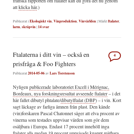
franska rapporten om ftalater kan du göra det nu genom
att
klicka här
.)
Publicerat i
Ekologiskt vin
,
Vinproduktion
,
Vinvärlden
|
Märkt
ftalater
,
larm
,
skräpvin
|
14
svar
Ftalaterna i ditt vin – också en
4
prisfråga & Foo Fighters
Publicerat
2014-05-06
av
Lars Torstenson
Nyligen
publicerade laboratoriet Excell i Mérignac,
Bordeaux, nya forskningsresultat avseende ftalater
– i det
här fallet dibutyl phtalate/
dibutylftalat (DBP
) – i vin. Kort
sagt läckage av farliga ämnen från plast. Den kände
(vin)forskaren Pascal Chatonnet säger att elva procent av
vinerna som testades uppvisar värden som gör dem
osäljbara i Europa. Endast 17 procent innehöll inga
ftalater alls medan 19 procent uppvisade knappt mätbara