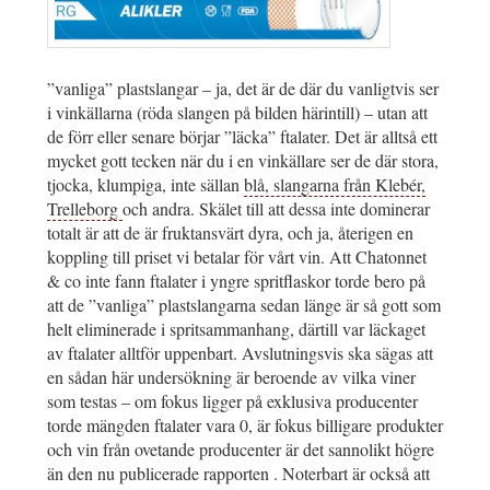
”vanliga” plastslangar – ja, det är de där du vanligtvis ser
i vinkällarna (röda slangen på bilden härintill) – utan att
de förr eller senare börjar ”läcka” ftalater. Det är alltså ett
mycket gott tecken när du i en vinkällare ser de där stora,
tjocka, klumpiga, inte sällan
blå, slangarna från Klebér,
Trelleborg
och andra. Skälet till att dessa inte dominerar
totalt är att de är fruktansvärt dyra, och ja, återigen en
koppling till priset vi betalar för vårt vin. Att Chatonnet
& co inte fann ftalater i yngre spritflaskor torde bero på
att de ”vanliga” plastslangarna sedan länge är så gott som
helt eliminerade i spritsammanhang, därtill var läckaget
av ftalater alltför uppenbart. Avslutningsvis ska sägas att
en sådan här undersökning är beroende av vilka viner
som testas – om fokus ligger på exklusiva producenter
torde mängden ftalater vara 0, är fokus billigare produkter
och vin från ovetande producenter är det sannolikt högre
än den nu publicerade rapporten . Noterbart är också att