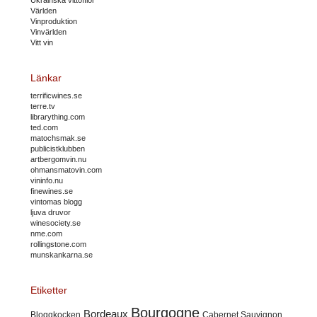
Världen
Vinproduktion
Vinvärlden
Vitt vin
Länkar
terrificwines.se
terre.tv
librarything.com
ted.com
matochsmak.se
publicistklubben
artbergomvin.nu
ohmansmatovin.com
vininfo.nu
finewines.se
vintomas blogg
ljuva druvor
winesociety.se
nme.com
rollingstone.com
munskankarna.se
Etiketter
Bourgogne
Bordeaux
Cabernet Sauvignon
Bloggkocken