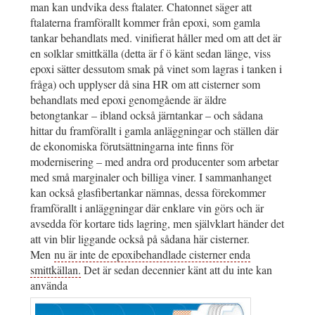
man kan undvika dess ftalater. Chatonnet säger att
ftalaterna framförallt kommer från epoxi, som gamla
tankar behandlats med. vinifierat håller med om att det är
en solklar smittkälla (detta är f ö känt sedan länge, viss
epoxi sätter dessutom smak på vinet som lagras i tanken i
fråga) och upplyser då sina HR om att cisterner som
behandlats med epoxi genomgående är äldre
betongtankar – ibland också järntankar – och sådana
hittar du framförallt i gamla anläggningar och ställen där
de ekonomiska förutsättningarna inte finns för
modernisering – med andra ord producenter som arbetar
med små marginaler och billiga viner. I sammanhanget
kan också glasfibertankar nämnas, dessa förekommer
framförallt i anläggningar där enklare vin görs och är
avsedda för kortare tids lagring, men självklart händer det
att vin blir liggande också på sådana här cisterner.
Men
nu är inte de epoxibehandlade cisterner enda
smittkällan.
Det är sedan decennier känt att du inte kan
använda