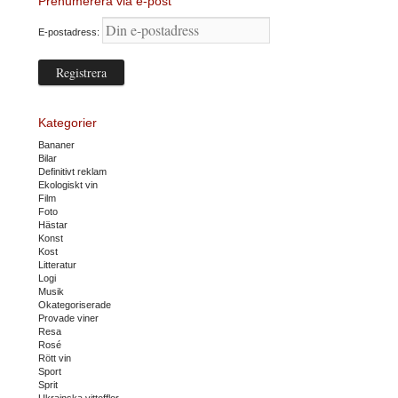
Prenumerera via e-post
E-postadress:
Kategorier
Bananer
Bilar
Definitivt reklam
Ekologiskt vin
Film
Foto
Hästar
Konst
Kost
Litteratur
Logi
Musik
Okategoriserade
Provade viner
Resa
Rosé
Rött vin
Sport
Sprit
Ukrainska vittofflor