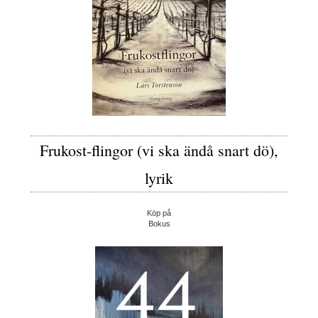
Frukost-flingor (vi ska ändå snart dö),
lyrik
Köp på
Bokus