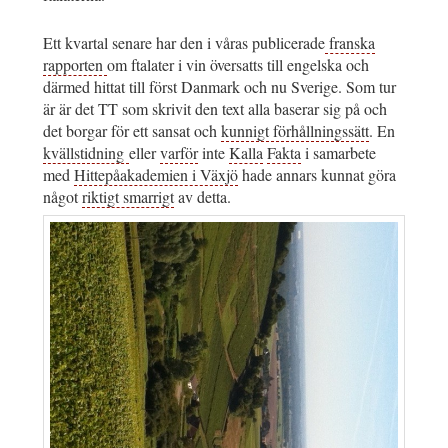
Ett kvartal senare har den i våras publicerade
franska
rapporten
om ftalater i vin översatts till engelska och
därmed hittat till först Danmark och nu Sverige. Som tur
är är det TT som skrivit den text alla baserar sig på och
det borgar för ett sansat och
kunnigt förhållningssätt
. En
kvällstidning
eller
varför
inte
Kalla
Fakta
i samarbete
med
Hittepåakademien i Växjö
hade annars kunnat göra
något
riktigt smarrigt
av detta.