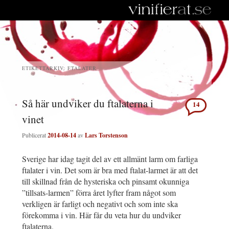
ETIKETTARKIV:
FTALATER
Så här undviker du ftalaterna i
14
vinet
Publicerat
2014-08-14
av
Lars Torstenson
Sverige har idag tagit del av ett allmänt larm om farliga
ftalater i vin. Det som är bra med ftalat-larmet är att det
till skillnad från de hysteriska och pinsamt okunniga
”tillsats-larmen” förra året lyfter fram något som
verkligen är farligt och negativt och som inte ska
förekomma i vin. Här får du veta hur du undviker
ftalaterna.