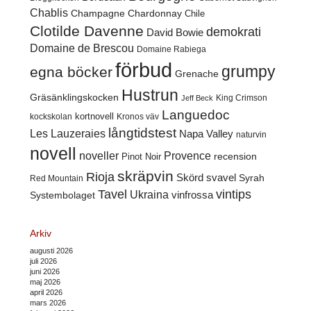
Chablis
Champagne
Chardonnay
Chile
Clotilde Davenne
demokrati
David Bowie
Domaine de Brescou
Domaine Rabiega
förbud
grumpy
egna böcker
Grenache
Hustrun
Gräsänklingskocken
King Crimson
Jeff Beck
Languedoc
kortnovell
kockskolan
Kronos väv
långtidstest
Les Lauzeraies
Napa Valley
naturvin
novell
noveller
Provence
recension
Pinot Noir
skräpvin
Rioja
Skörd
svavel
Syrah
Red Mountain
Tavel
vintips
Ukraina
Systembolaget
vinfrossa
Arkiv
augusti 2026
juli 2026
juni 2026
maj 2026
april 2026
mars 2026