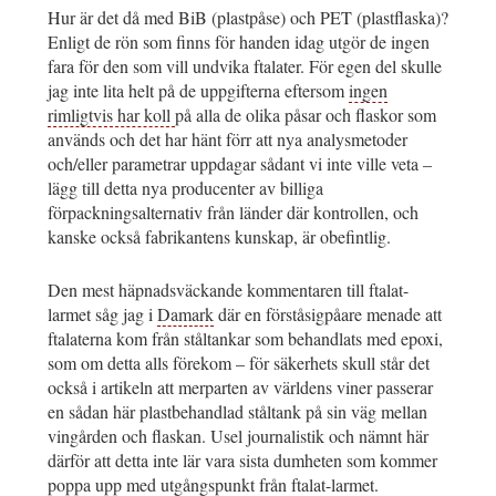
Hur är det då med BiB (plastpåse) och PET (plastflaska)?
Enligt de rön som finns för handen idag utgör de ingen
fara för den som vill undvika ftalater. För egen del skulle
jag inte lita helt på de uppgifterna eftersom
ingen
rimligtvis har koll
på alla de olika påsar och flaskor som
används och det har hänt förr att nya analysmetoder
och/eller parametrar uppdagar sådant vi inte ville veta –
lägg till detta nya producenter av billiga
förpackningsalternativ från länder där kontrollen, och
kanske också fabrikantens kunskap, är obefintlig.
Den mest häpnadsväckande kommentaren till ftalat-
larmet såg jag i
Damark
där en förståsigpåare menade att
ftalaterna kom från ståltankar som behandlats med epoxi,
som om detta alls förekom – för säkerhets skull står det
också i artikeln att merparten av världens viner passerar
en sådan här plastbehandlad ståltank på sin väg mellan
vingården och flaskan. Usel journalistik och nämnt här
därför att detta inte lär vara sista dumheten som kommer
poppa upp med utgångspunkt från ftalat-larmet.