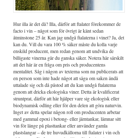
Hur illa är det då? Illa, därför att ftalater förekommer de
facto i vin – något som för övrigt är känt sedan
åtminstone 25 år. Kan jag undgå ftalaterna i vinet? Ja, det
kan du. Vill du vara 100 % säker måste du kolla varje
enskild producent, men redan genom att undvika de
billigaste vinerna går du ganska säker. Notera här särskilt
att det här är en fråga om pris och producentens
mentalitet. Såg i någon av texterna som nu publicerats att
en person som inte hade något att säga om saken ändå
uttalade sig och då påstod att du kan undgå ftalaterna
genom att dricka ekologiska viner. Detta är kvalificerat
struntprat, därför att här hjälper vare sig ekologisk eller
biodynamisk odling eller för den delen att göra naturvin.
Inget av detta spelar någon roll om producenten arbetar
med gammal epoxi i betong- eller järntankar, lämnar sitt
vin för länge på plasttankar eller använder gamla
plastslangar – de tre huvudkällorna till ftalater i vin och