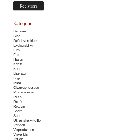
Kategorier
Bananer
Bilar
Definitivt reklam
Ekologiskt vin
Film
Foto
Hästar
Konst
Kost
Litteratur
Logi
Musik
Okategoriserade
Provade viner
Resa
Rosé
Rött vin
Sport
Sprit
Ukrainska vittofflor
Världen
Vinproduktion
Vinvärlden
Vitt vin