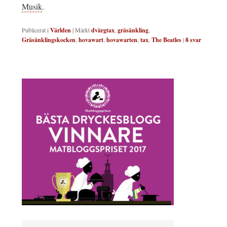
Musik
.
Publicerat i
Världen
|
Märkt
dvärgtax
,
gräsänkling
,
Gräsänklingskocken
,
hovawart
,
hovawarten
,
tax
,
The Beatles
|
8
svar