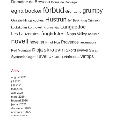
Domaine de Brescou
Domaine Rabiega
förbud
grumpy
egna böcker
Grenache
Hustrun
Gräsänklingskocken
King Crimson
Jeff Beck
Languedoc
kortnovell
kockskolan
Kronos väv
långtidstest
Les Lauzeraies
Napa Valley
naturvin
novell
noveller
Provence
recension
Pinot Noir
skräpvin
Rioja
Skörd
svavel
Syrah
Red Mountain
Tavel
vintips
Ukraina
Systembolaget
vinfrossa
Arkiv
augusti 2026
juli 2026
juni 2026
maj 2026
april 2026
mars 2026
februari 2026
januari 2026
december 2025
november 2025
oktober 2025