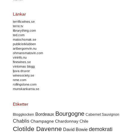
Länkar
terrificwines.se
terre.tv
librarything.com
ted.com
matochsmak.se
publicistklubben
artbergomvin.nu
ohmansmatovin.com
vininfo.nu
finewines.se
vintomas blogg
ljuva druvor
winesociety.se
nme.com
rollingstone.com
munskankarna.se
Etiketter
Bourgogne
Bordeaux
Cabernet Sauvignon
Bloggkocken
Chablis
Champagne
Chardonnay
Chile
Clotilde Davenne
demokrati
David Bowie