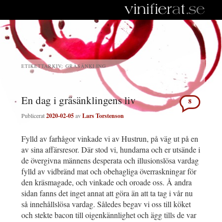
ETIKETTARKIV:
GRÄSÄNKLING
En dag i gräsänklingens liv
8
Publicerat
2020-02-05
av
Lars Torstenson
Fylld av farhågor vinkade vi av Hustrun, på väg ut på en
av sina affärsresor. Där stod vi, hundarna och er utsände i
de övergivna männens desperata och illusionslösa vardag
fylld av vidbränd mat och obehagliga överraskningar för
den kräsmagade, och vinkade och oroade oss. Å andra
sidan fanns det inget annat att göra än att ta tag i vår nu
så innehållslösa vardag. Således begav vi oss till köket
och stekte bacon till oigenkännlighet och ägg tills de var