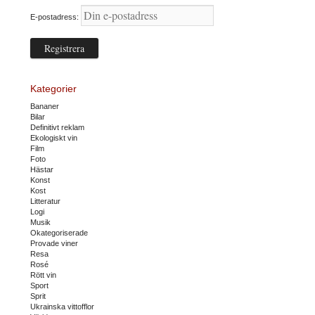
E-postadress:
Kategorier
Bananer
Bilar
Definitivt reklam
Ekologiskt vin
Film
Foto
Hästar
Konst
Kost
Litteratur
Logi
Musik
Okategoriserade
Provade viner
Resa
Rosé
Rött vin
Sport
Sprit
Ukrainska vittofflor