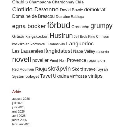
Chablis
Champagne
Chardonnay
Chile
Clotilde Davenne
demokrati
David Bowie
Domaine de Brescou
Domaine Rabiega
förbud
grumpy
egna böcker
Grenache
Hustrun
Gräsänklingskocken
King Crimson
Jeff Beck
Languedoc
kortnovell
kockskolan
Kronos väv
långtidstest
Les Lauzeraies
Napa Valley
naturvin
novell
noveller
Provence
recension
Pinot Noir
skräpvin
Rioja
Skörd
svavel
Syrah
Red Mountain
Tavel
vintips
Ukraina
Systembolaget
vinfrossa
Arkiv
augusti 2026
juli 2026
juni 2026
maj 2026
april 2026
mars 2026
februari 2026