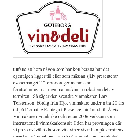
tillfälle att höra någon som har koll berätta hur det
egentligen ligger till eller som mässan själv presenterar
evenemanget ” ’Terrorien ger människan
förutsättningarna, men människan är också en del av
terroiren.’ Så säger den svenske vinmakaren Lars
Torstenson, bördig från Hjo, vinmakare under nära 20 års
tid på Domaine Rabiega i Provence, utnämnd till Årets
Vinmakare i Frankrike och sedan 2006 verksam som
internationell vinmakarkonsult. I den här provningen där
vi provar såväl röda som vita viner visar han på terroirens
inverkan på vinet men också på vinmakarens möjlighet