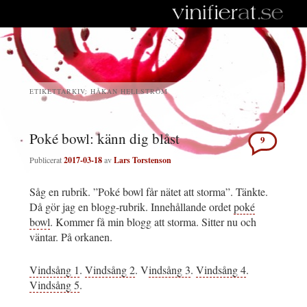
ETIKETTARKIV:
HÅKAN HELLSTRÖM
Poké bowl: känn dig blåst
9
Publicerat
2017-03-18
av
Lars Torstenson
Såg en rubrik. ”Poké bowl får nätet att storma”. Tänkte.
Då gör jag en blogg-rubrik. Innehållande ordet
poké
bowl
. Kommer få min blogg att storma. Sitter nu och
väntar. På orkanen.
Vindsång 1
.
Vindsång 2
. V
indsång 3
.
Vindsång 4
.
Vindsång 5
.