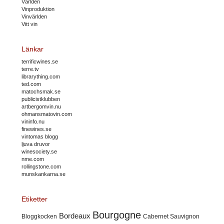
Världen
Vinproduktion
Vinvärlden
Vitt vin
Länkar
terrificwines.se
terre.tv
librarything.com
ted.com
matochsmak.se
publicistklubben
artbergomvin.nu
ohmansmatovin.com
vininfo.nu
finewines.se
vintomas blogg
ljuva druvor
winesociety.se
nme.com
rollingstone.com
munskankarna.se
Etiketter
Bourgogne
Bordeaux
Cabernet Sauvignon
Bloggkocken