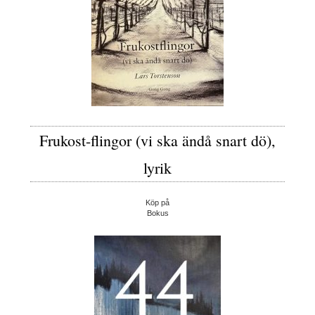
Frukost-flingor (vi ska ändå snart dö),
lyrik
Köp på
Bokus