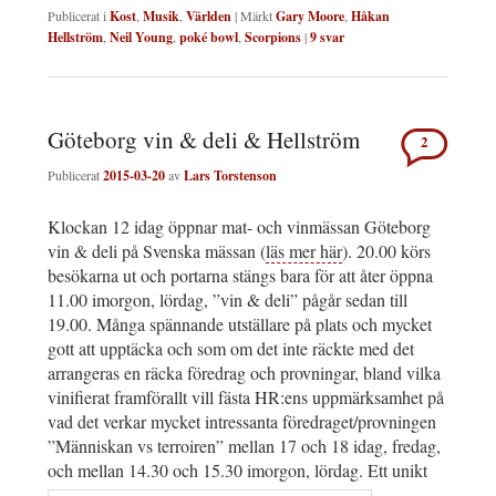
Publicerat i
Kost
,
Musik
,
Världen
|
Märkt
Gary Moore
,
Håkan
Hellström
,
Neil Young
,
poké bowl
,
Scorpions
|
9
svar
Göteborg vin & deli & Hellström
2
Publicerat
2015-03-20
av
Lars Torstenson
Klockan 12 idag öppnar mat- och vinmässan Göteborg
vin & deli på Svenska mässan (
läs mer här
). 20.00 körs
besökarna ut och portarna stängs bara för att åter öppna
11.00 imorgon, lördag, ”vin & deli” pågår sedan till
19.00. Många spännande utställare på plats och mycket
gott att upptäcka och som om det inte räckte med det
arrangeras en räcka föredrag och provningar, bland vilka
vinifierat framförallt vill fästa HR:ens uppmärksamhet på
vad det verkar mycket intressanta föredraget/provningen
”Människan vs terroiren” mellan 17 och 18 idag, fredag,
och mellan 14.30 och 15.30 imorgon, lördag. Ett unikt