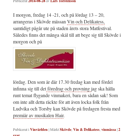
Publicerat
2014-08-28
av
Lars Torstenson
I morgon, fredag 14 -21, och på lördag 13 – 20,
arrangeras i Skövde mässan
Vin och Delikatess,
samtidigt pågår ute på staden årets stora Matfestival.
Således finns det många skäl till att bege sig till Skövde i
morgon och på
lördag. Den som är där 17.30 fredag kan med fördel
infinna sig till det
föredrag och provning
jag ska hålla
runt temat flygande vinmakeri, bara en sådan sak! Som
om inte allt detta räckte för att även locka folk från
Ludvika och Torsby kan Skövde på fredagen fresta med
premiär av musikalen Hair
.
Publicerat i
Vinvärlden
|
Märkt
Skövde
,
Vin & Delikatess
,
vinmässa
|
2
svar