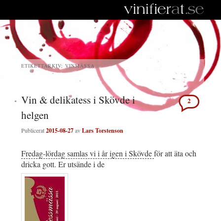
ETIKETTARKIV:
VINMÄSSA
Vin & delikatess i Skövde i
2
helgen
Publicerat
2015-08-27
av
Lars Torstenson
Fredag-lördag samlas vi i år igen i Skövde
för att äta och
dricka gott. Er utsände i de