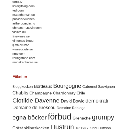
terre.tv
librarything.com
ted.com
matochsmak.se
publicistklubben
artbergomvin.nu
ohmansmatovin.com
vininfo.nu
finewines.se
vintomas blogg
ljuva druvor
winesociety.se
nme.com
rollingstone.com
munskankarna.se
Etiketter
Bourgogne
Bordeaux
Cabernet Sauvignon
Bloggkocken
Chablis
Champagne
Chardonnay
Chile
Clotilde Davenne
demokrati
David Bowie
Domaine de Brescou
Domaine Rabiega
förbud
grumpy
egna böcker
Grenache
Hustrun
Gräsänklingskocken
King Crimson
Jeff Beck