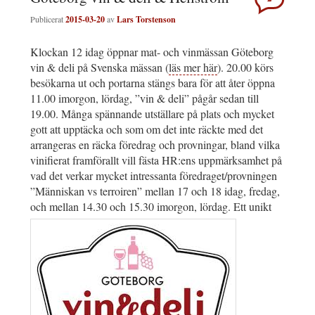
Publicerat
2015-03-20
av
Lars Torstenson
Klockan 12 idag öppnar mat- och vinmässan Göteborg
vin & deli på Svenska mässan (
läs mer här
). 20.00 körs
besökarna ut och portarna stängs bara för att åter öppna
11.00 imorgon, lördag, ”vin & deli” pågår sedan till
19.00. Många spännande utställare på plats och mycket
gott att upptäcka och som om det inte räckte med det
arrangeras en räcka föredrag och provningar, bland vilka
vinifierat framförallt vill fästa HR:ens uppmärksamhet på
vad det verkar mycket intressanta föredraget/provningen
”Människan vs terroiren” mellan 17 och 18 idag, fredag,
och mellan 14.30 och 15.30 imorgon, lördag. Ett unikt