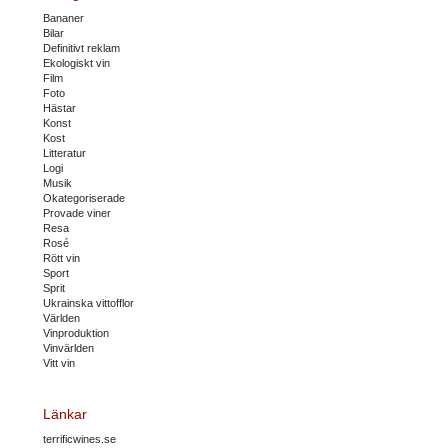
Bananer
Bilar
Definitivt reklam
Ekologiskt vin
Film
Foto
Hästar
Konst
Kost
Litteratur
Logi
Musik
Okategoriserade
Provade viner
Resa
Rosé
Rött vin
Sport
Sprit
Ukrainska vittofflor
Världen
Vinproduktion
Vinvärlden
Vitt vin
Länkar
terrificwines.se