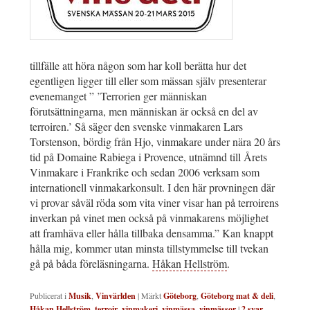
tillfälle att höra någon som har koll berätta hur det
egentligen ligger till eller som mässan själv presenterar
evenemanget ” ’Terrorien ger människan
förutsättningarna, men människan är också en del av
terroiren.’ Så säger den svenske vinmakaren Lars
Torstenson, bördig från Hjo, vinmakare under nära 20 års
tid på Domaine Rabiega i Provence, utnämnd till Årets
Vinmakare i Frankrike och sedan 2006 verksam som
internationell vinmakarkonsult. I den här provningen där
vi provar såväl röda som vita viner visar han på terroirens
inverkan på vinet men också på vinmakarens möjlighet
att framhäva eller hålla tillbaka densamma.” Kan knappt
hålla mig, kommer utan minsta tillstymmelse till tvekan
gå på båda föreläsningarna.
Håkan Hellström
.
Publicerat i
Musik
,
Vinvärlden
|
Märkt
Göteborg
,
Göteborg mat & deli
,
Håkan Hellström
,
terroir
,
vinmakeri
,
vinmässa
,
vinmässor
|
2
svar