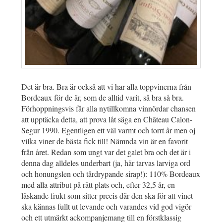
Det är bra. Bra är också att vi har alla toppvinerna från
Bordeaux för de är, som de alltid varit, så bra så bra.
Förhoppningsvis får alla nytillkomna vinnördar chansen
att upptäcka detta, att prova låt säga en Château Calon-
Segur 1990. Egentligen ett väl varmt och torrt år men oj
vilka viner de bästa fick till! Nämnda vin är en favorit
från året. Redan som ungt var det galet bra och det är i
denna dag alldeles underbart (ja, här tarvas larviga ord
och honungslen och tårdrypande sirap!): 110% Bordeaux
med alla attribut på rätt plats och, efter 32,5 år, en
läskande frukt som sitter precis där den ska för att vinet
ska kännas fullt ut levande och varandes vid god vigör
och ett utmärkt ackompanjemang till en förstklassig