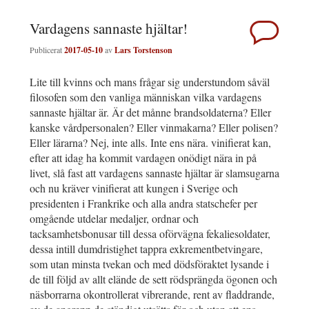
Vardagens sannaste hjältar!
Publicerat
2017-05-10
av
Lars Torstenson
Lite till kvinns och mans frågar sig understundom såväl
filosofen som den vanliga människan vilka vardagens
sannaste hjältar är. Är det månne brandsoldaterna? Eller
kanske vårdpersonalen? Eller vinmakarna? Eller polisen?
Eller lärarna? Nej, inte alls. Inte ens nära. vinifierat kan,
efter att idag ha kommit vardagen onödigt nära in på
livet, slå fast att vardagens sannaste hjältar är slamsugarna
och nu kräver vinifierat att kungen i Sverige och
presidenten i Frankrike och alla andra statschefer per
omgående utdelar medaljer, ordnar och
tacksamhetsbonusar till dessa oförvägna fekaliesoldater,
dessa intill dumdristighet tappra exkrementbetvingare,
som utan minsta tvekan och med dödsföraktet lysande i
de till följd av allt elände de sett rödsprängda ögonen och
näsborrarna okontrollerat vibrerande, rent av fladdrande,