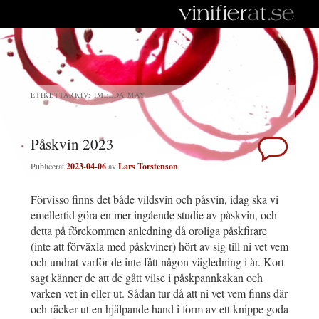
ETIKETTARKIV:
IMELDA MAY
Påskvin 2023
Publicerat
2023-04-06
av
Lars Torstenson
Förvisso finns det både vildsvin och påsvin, idag ska vi
emellertid göra en mer ingående studie av påskvin, och
detta på förekommen anledning då oroliga påskfirare
(inte att förväxla med påskviner) hört av sig till ni vet vem
och undrat varför de inte fått någon vägledning i år. Kort
sagt känner de att de gått vilse i påskpannkakan och
varken vet in eller ut. Sådan tur då att ni vet vem finns där
och räcker ut en hjälpande hand i form av ett knippe goda