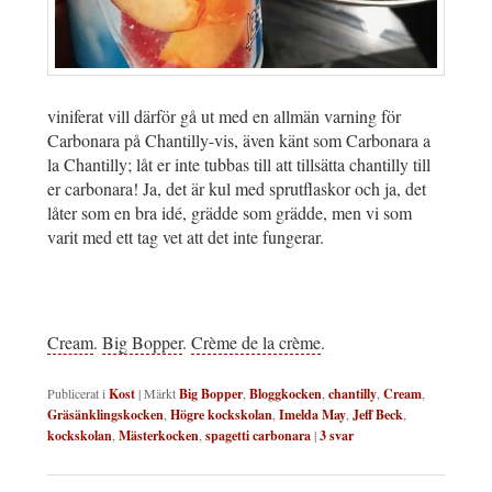
viniferat vill därför gå ut med en allmän varning för
Carbonara på Chantilly-vis, även känt som Carbonara a
la Chantilly; låt er inte tubbas till att tillsätta chantilly till
er carbonara! Ja, det är kul med sprutflaskor och ja, det
låter som en bra idé, grädde som grädde, men vi som
varit med ett tag vet att det inte fungerar.
Cream
.
Big Bopper
.
Crème de la crème
.
Publicerat i
Kost
|
Märkt
Big Bopper
,
Bloggkocken
,
chantilly
,
Cream
,
Gräsänklingskocken
,
Högre kockskolan
,
Imelda May
,
Jeff Beck
,
kockskolan
,
Mästerkocken
,
spagetti carbonara
|
3
svar