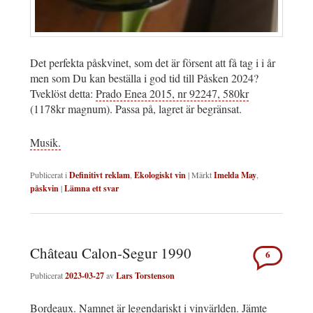
Det perfekta påskvinet, som det är försent att få tag i i år
men som Du kan beställa i god tid till Påsken 2024?
Tveklöst detta:
Prado Enea 2015, nr 92247, 580kr
(1178kr magnum). Passa på, lagret är begränsat.
Musik.
Publicerat i
Definitivt reklam
,
Ekologiskt vin
|
Märkt
Imelda May
,
påskvin
|
Lämna ett svar
Château Calon-Segur 1990
6
Publicerat
2023-03-27
av
Lars Torstenson
Bordeaux. Namnet är legendariskt i vinvärlden. Jämte