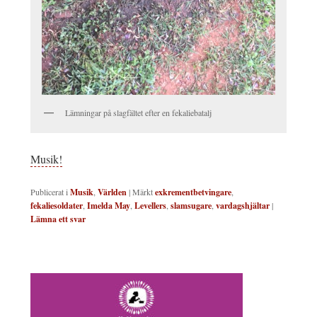
Lämningar på slagfältet efter en fekaliebatalj
Musik!
Publicerat i
Musik
,
Världen
|
Märkt
exkrementbetvingare
,
fekaliesoldater
,
Imelda May
,
Levellers
,
slamsugare
,
vardagshjältar
|
Lämna ett svar