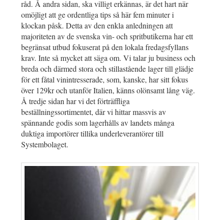
råd. Å andra sidan, ska villigt erkännas, är det hart när
omöjligt att ge ordentliga tips så här fem minuter i
klockan påsk. Detta av den enkla anledningen att
majoriteten av de svenska vin- och spritbutikerna har ett
begränsat utbud fokuserat på den lokala fredagsfyllans
krav. Inte så mycket att säga om. Vi talar ju business och
breda och därmed stora och stillastående lager till glädje
för ett fåtal vinintresserade, som, kanske, har sitt fokus
över 129kr och utanför Italien, känns olönsamt lång väg.
Å tredje sidan har vi det förträffliga
beställningssortimentet, där vi hittar massvis av
spännande godis som lagerhålls av landets många
duktiga importörer tillika underleverantörer till
Systembolaget.