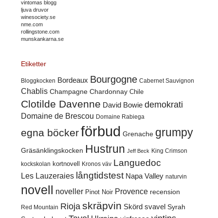
vintomas blogg
ljuva druvor
winesociety.se
nme.com
rollingstone.com
munskankarna.se
Etiketter
Bourgogne
Bordeaux
Cabernet Sauvignon
Bloggkocken
Chablis
Champagne
Chardonnay
Chile
Clotilde Davenne
demokrati
David Bowie
Domaine de Brescou
Domaine Rabiega
förbud
grumpy
egna böcker
Grenache
Hustrun
Gräsänklingskocken
King Crimson
Jeff Beck
Languedoc
kortnovell
kockskolan
Kronos väv
långtidstest
Les Lauzeraies
Napa Valley
naturvin
novell
noveller
Provence
recension
Pinot Noir
skräpvin
Rioja
Skörd
svavel
Syrah
Red Mountain