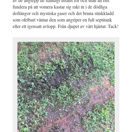
av de angrepp de ständigt utsätts för och utan att ens
fundera på att vomera kastar sig rakt in i de dödliga
doftångor och mystiska gaser och det bruna stinkkladd
som ofelbart väntar den som angriper en full septitank
eller ett igensatt avlopp. Från djupet av vårt hjärtat: Tack!