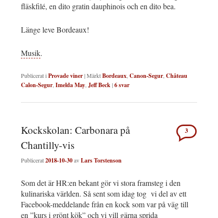
fläskfilé, en dito gratin dauphinois och en dito bea.
Länge leve Bordeaux!
Musik
.
Publicerat i
Provade viner
|
Märkt
Bordeaux
,
Canon-Segur
,
Château
Calon-Segur
,
Imelda May
,
Jeff Beck
|
6
svar
Kockskolan: Carbonara på
3
Chantilly-vis
Publicerat
2018-10-30
av
Lars Torstenson
Som det är HR:en bekant gör vi stora framsteg i den
kulinariska världen. Så sent som idag tog vi del av ett
Facebook-meddelande från en kock som var på väg till
en ”kurs i grönt kök” och vi vill gärna sprida