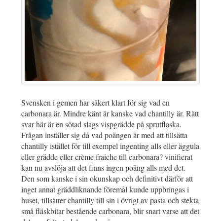
Svensken i gemen har säkert klart för sig vad en
carbonara är. Mindre känt är kanske vad chantilly är. Rätt
svar här är en sötad slags vispgrädde på sprutflaska.
Frågan inställer sig då vad poängen är med att tillsätta
chantilly istället för till exempel ingenting alls eller äggula
eller grädde eller crème fraiche till carbonara? vinifierat
kan nu avslöja att det finns ingen poäng alls med det.
Den som kanske i sin okunskap och definitivt därför att
inget annat gräddliknande föremål kunde uppbringas i
huset, tillsätter chantilly till sin i övrigt av pasta och stekta
små fläskbitar bestående carbonara, blir snart varse att det