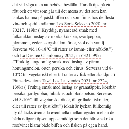
det vill säga utan att behöva beställa. Har då tips på ett
rött och ett vitt som går till det mesta av det som kan
tänkas hamna på påskbuffén och som finns hos de flesta
vin- och sprithandlarna:
Les Sorts Seleccio 2020, nr
70217, 119kr
(”Kryddig, nyanserad smak med
fatkaraktär, inslag av mörka körsbär, svartpeppar,
plommon, ceder, skogshallon, örter, viol och vanilj.
Serveras vid 16-18°C till rätter av lamm- eller nötkött.”)
och
La Désirée Chardonnay 2021, nr 6321, 99kr
(”Fruktig, ungdomlig smak med inslag av päron,
honungsmelon, örter, persika och citrus. Serveras vid 8-
10°C till vegetariskt eller till rätter av fisk eller skaldjur.”)
Finns dessutom
Tavel Les Lauzeraies 2021, nr 2724,
139kr
(”Fruktig smak med inslag av granatäpple, körsbär,
persika, jordgubbar, hibiskus och blodapelsin. Serveras
vid 8-10°C till vegetariska rätter, till grillade fiskrätter,
eller till rätter av ljust kött.”) lokalt är lyckan fullkomlig
ity då täcks även alla eventuella mellanregister mellan de
båda tidigare tipsen upp samtidigt som det här smakrika
rosévinet klarar både biffen och fisken på egen hand.