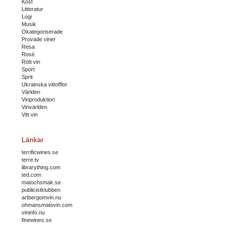
Kost
Litteratur
Logi
Musik
Okategoriserade
Provade viner
Resa
Rosé
Rött vin
Sport
Sprit
Ukrainska vittofflor
Världen
Vinproduktion
Vinvärlden
Vitt vin
Länkar
terrificwines.se
terre.tv
librarything.com
ted.com
matochsmak.se
publicistklubben
artbergomvin.nu
ohmansmatovin.com
vininfo.nu
finewines.se