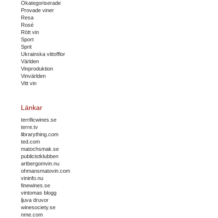
Okategoriserade
Provade viner
Resa
Rosé
Rött vin
Sport
Sprit
Ukrainska vittofflor
Världen
Vinproduktion
Vinvärlden
Vitt vin
Länkar
terrificwines.se
terre.tv
librarything.com
ted.com
matochsmak.se
publicistklubben
artbergomvin.nu
ohmansmatovin.com
vininfo.nu
finewines.se
vintomas blogg
ljuva druvor
winesociety.se
nme.com