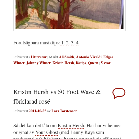
Förutsägbara musiktips:
1
.
2
.
3
.
4
.
Publicerat i
Litteratur
|
Märkt
Ali Smith
,
Antonio Vivaldi
,
Edgar
Winter
,
Johnny Winter
,
Kristin Hersh
,
lästips
,
Queen
|
5
svar
Kristin Hersh vs 50 Foot Wave &
förklarad rosé
Publicerat
2011-10-22
av
Lars Torstenson
Så det kan det låta om
Kristin Hersh
. Här har vi hennes
original av
Your Ghost
(med Lenny Kaye som
producent) och här har vi hennes cover på sig själv med