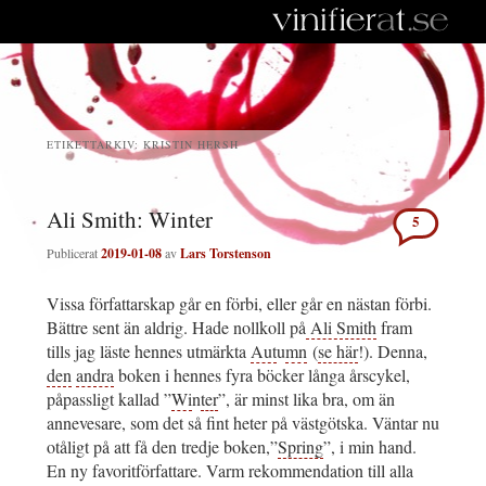
ETIKETTARKIV:
KRISTIN HERSH
Ali Smith: Winter
5
Publicerat
2019-01-08
av
Lars Torstenson
Vissa författarskap går en förbi, eller går en nästan förbi.
Bättre sent än aldrig. Hade nollkoll på
Ali Smith
fram
tills jag läste hennes utmärkta
Aut
u
mn
(
se här
!). Denna,
den
andra
boken i hennes fyra böcker långa årscykel,
påpassligt kallad ”
Wi
n
ter
”, är minst lika bra, om än
annevesare, som det så fint heter på västgötska. Väntar nu
otåligt på att få den tredje boken,”
Spring
”, i min hand.
En ny favoritförfattare. Varm rekommendation till alla