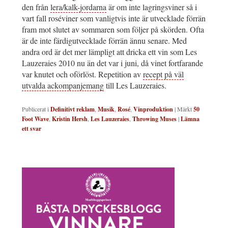
den från
lera/kalk-jordarna
är om inte lagringsviner så i
vart fall roséviner som vanligtvis inte är utvecklade förrän
fram mot slutet av sommaren som följer på skörden. Ofta
är de inte färdigutvecklade förrän ännu senare. Med
andra ord är det mer lämpligt att dricka ett vin som Les
Lauzeraies 2010 nu än det var i juni, då vinet fortfarande
var knutet och oförlöst. Repetition av
recept på väl
utvalda ackompanjemang
till Les Lauzeraies.
Publicerat i
Definitivt reklam
,
Musik
,
Rosé
,
Vinproduktion
|
Märkt
50
Foot Wave
,
Kristin Hersh
,
Les Lauzeraies
,
Throwing Muses
|
Lämna
ett svar