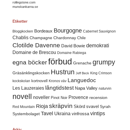
rollingstone.com
munskankarna.se
Etiketter
Bourgogne
Bordeaux
Cabernet Sauvignon
Bloggkocken
Chablis
Champagne
Chardonnay
Chile
Clotilde Davenne
demokrati
David Bowie
Domaine de Brescou
Domaine Rabiega
förbud
grumpy
egna böcker
Grenache
Hustrun
Gräsänklingskocken
King Crimson
Jeff Beck
Languedoc
kortnovell
kockskolan
Kronos väv
långtidstest
Les Lauzeraies
Napa Valley
naturvin
novell
noveller
Provence
recension
Pinot Noir
skräpvin
Rioja
Skörd
svavel
Syrah
Red Mountain
Tavel
vintips
Ukraina
Systembolaget
vinfrossa
Arkiv