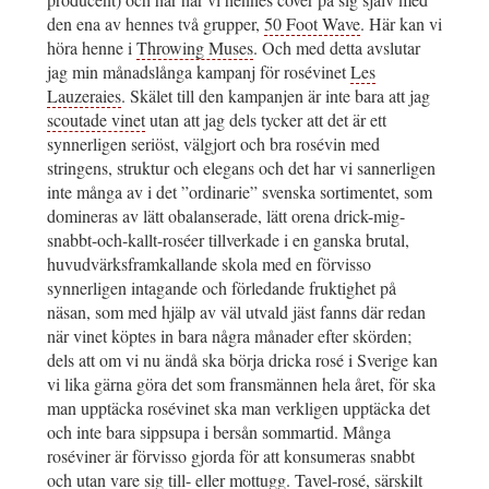
den ena av hennes två grupper,
50 Foot Wave
. Här kan vi
höra henne i
Throwing Muses
. Och med detta avslutar
jag min månadslånga kampanj för rosévinet
Les
Lauzeraies
. Skälet till den kampanjen är inte bara att jag
scoutade vinet
utan att jag dels tycker att det är ett
synnerligen seriöst, välgjort och bra rosévin med
stringens, struktur och elegans och det har vi sannerligen
inte många av i det ”ordinarie” svenska sortimentet, som
domineras av lätt obalanserade, lätt orena drick-mig-
snabbt-och-kallt-roséer tillverkade i en ganska brutal,
huvudvärksframkallande skola med en förvisso
synnerligen intagande och förledande fruktighet på
näsan, som med hjälp av väl utvald jäst fanns där redan
när vinet köptes in bara några månader efter skörden;
dels att om vi nu ändå ska börja dricka rosé i Sverige kan
vi lika gärna göra det som fransmännen hela året, för ska
man upptäcka rosévinet ska man verkligen upptäcka det
och inte bara sippsupa i bersån sommartid. Många
roséviner är förvisso gjorda för att konsumeras snabbt
och utan vare sig till- eller mottugg. Tavel-rosé, särskilt