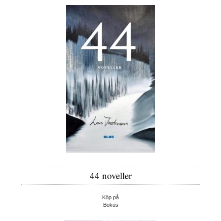
44 noveller
Köp på
Bokus