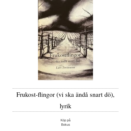
Frukost-flingor (vi ska ändå snart dö),
lyrik
Köp på
Bokus