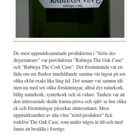
De mest uppmärksammade produkterna i ”Série des
dégustateurs” var provlådorna ”Rabiega The Oak Case”
och ”Rabiega The Cork Case”. Det förstnämnda var en
låda om sex flaskor innehållande samma vin lagrat på sex
olika ekfat exakt lika lång tid. Det senare var samma idé
men nu med sex olika förslutningar, alltså dyr naturkork,
billig naturkork, syntetkork och så vidare. Tanken var att
den intresserade skulle kunna prova och själv se hur olika
ek och förslutningar påverkar slutresultatet. Mest
uppmärksamhet av alla våra ”nörd-produkter” fick
tveklöst The Oak Case, som under några år till och med
fanns att beställa i Sverige.