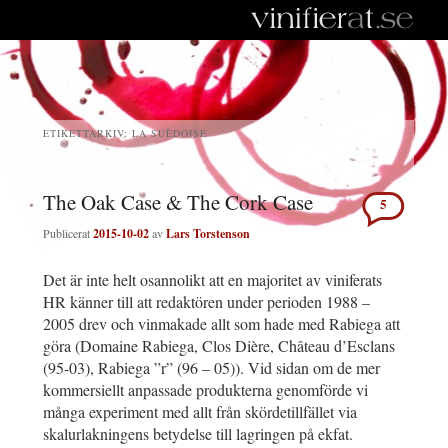
ETIKETTARKIV:
LA SUÈDOISE
The Oak Case & The Cork Case
5
Publicerat
2015-10-02
av
Lars Torstenson
Det är inte helt osannolikt att en majoritet av viniferats
HR känner till att redaktören under perioden 1988 –
2005 drev och vinmakade allt som hade med Rabiega att
göra (Domaine Rabiega, Clos Dière, Château d’Esclans
(95-03), Rabiega ”r” (96 – 05)). Vid sidan om de mer
kommersiellt anpassade produkterna genomförde vi
många experiment med allt från skördetillfället via
skalurlakningens betydelse till lagringen på ekfat.