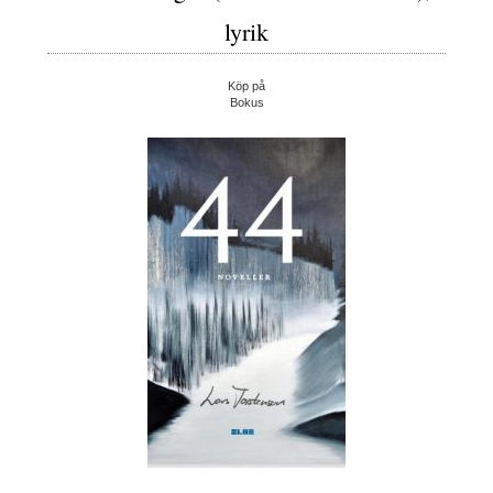
lyrik
Köp på
Bokus