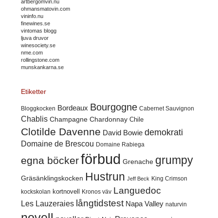
artbergomvin.nu
ohmansmatovin.com
vininfo.nu
finewines.se
vintomas blogg
ljuva druvor
winesociety.se
nme.com
rollingstone.com
munskankarna.se
Etiketter
Bourgogne
Bordeaux
Cabernet Sauvignon
Bloggkocken
Chablis
Champagne
Chardonnay
Chile
Clotilde Davenne
demokrati
David Bowie
Domaine de Brescou
Domaine Rabiega
förbud
grumpy
egna böcker
Grenache
Hustrun
Gräsänklingskocken
King Crimson
Jeff Beck
Languedoc
kortnovell
kockskolan
Kronos väv
långtidstest
Les Lauzeraies
Napa Valley
naturvin
novell