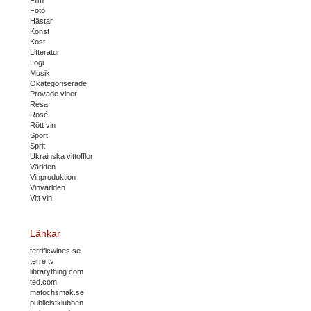
Film
Foto
Hästar
Konst
Kost
Litteratur
Logi
Musik
Okategoriserade
Provade viner
Resa
Rosé
Rött vin
Sport
Sprit
Ukrainska vittofflor
Världen
Vinproduktion
Vinvärlden
Vitt vin
Länkar
terrificwines.se
terre.tv
librarything.com
ted.com
matochsmak.se
publicistklubben