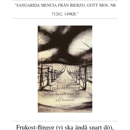
"SANGARIDA MENCIA FRÅN BIERZO, GÔTT MOS, NR
71262, 149KR."
Frukost-flingor (vi ska ändå snart dö),