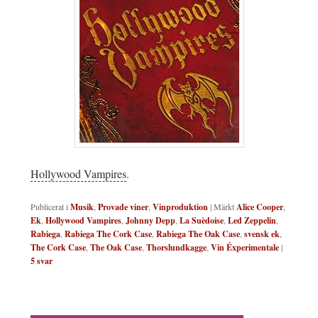
Hollywood Vampires
.
Publicerat i
Musik
,
Provade viner
,
Vinproduktion
|
Märkt
Alice Cooper
,
Ek
,
Hollywood Vampires
,
Johnny Depp
,
La Suèdoise
,
Led Zeppelin
,
Rabiega
,
Rabiega The Cork Case
,
Rabiega The Oak Case
,
svensk ek
,
The Cork Case
,
The Oak Case
,
Thorslundkagge
,
Vin Éxperimentale
|
5
svar