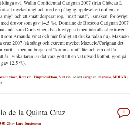
t klinga av), Wallin Confidential Carignan 2007 (från Château L
ortsatt mycket ungt och med en påtaglig upplevelse i doften av
-mig” och ett smått desperat rop, ”mat! mat!”, i smaken, för övrigt
t med druvor som gav 14,5 %), Domaine de Brescou Carignan 2007
a anda som Doris viner, dvs druvtypiskt men inte alls så extrovert
llt som Arnaude-vinet och mer färdigt att dricka redan nu), Mazuelo
ta cruz 2007 (så stängt och extremt mycket Mazuelo/Carignan det
ar varit… men nu börjar det ”komma runt” lite och om det får
ett år i vinkällaren lär det vara gott till en väl utvald köttbit, gjort på
 gav 12,5 %).
ovade viner
,
Rött vin
,
Vinproduktion
,
Vitt vin
|
Märkt
carignan
,
mazuelo
,
MDLVX
|
ar
o de la Quinta Cruz
4
0-01-26
av
Lars Torstenson