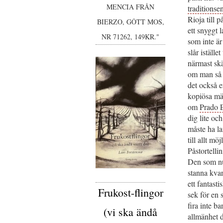
MENCIA FRÅN
traditionsen
Rioja till 
BIERZO, GÔTT MOS,
ett snyggt 
NR 71262, 149KR."
som inte är
slår istället
närmast skän
om man så v
det också en
kopiösa m
om
Prado 
dig lite oc
måste ha la
till allt mö
Påstortelli
Den som nu 
stanna kva
ett fantast
Frukost-flingor
sek för en 
fira inte b
(vi ska ändå
allmänhet d