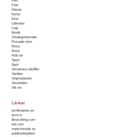
Film
Foto
Hästar
Konst
Kost
Litteratur
Logi
Musik
Okategoriserade
Provade viner
Resa
Rosé
Rött vin
Sport
Sprit
Ukrainska vittofflor
Världen
Vinproduktion
Vinvärlden
Vitt vin
Länkar
terrificwines.se
terre.tv
librarything.com
ted.com
matochsmak.se
publicistklubben