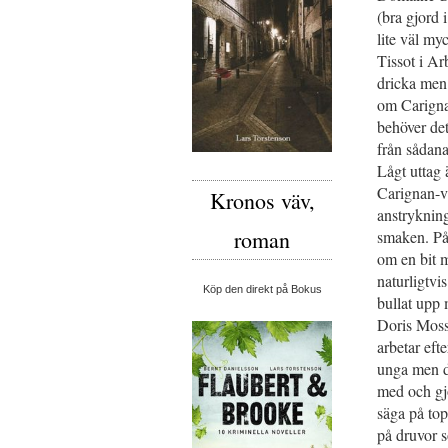
(bra gjord 
lite väl my
Tissot i Ar
dricka men 
om Carignan
behöver det
från sådana
Lågt uttag 
Carignan-vi
Kronos väv,
anstrykning
roman
smaken. På 
om en bit 
naturligtvi
Köp den direkt på Bokus
bullat upp
Doris Mossé
arbetar eft
unga men dr
med och gj
säga på to
på druvor 