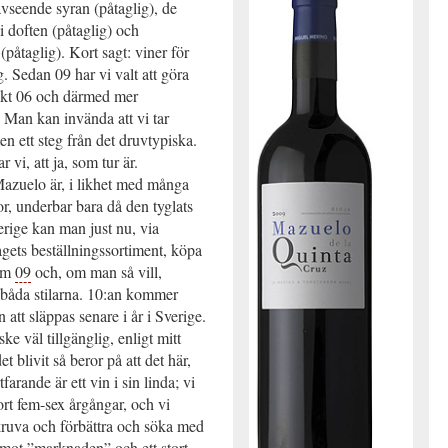
avseende syran (påtaglig), de
i doften (påtaglig) och
(påtaglig). Kort sagt: viner för
g. Sedan 09 har vi valt att göra
likt 06 och därmed mer
t. Man kan invända att vi tar
en ett steg från det druvtypiska.
r vi, att ja, som tur är.
azuelo är, i likhet med många
r, underbar bara då den tyglats
erige kan man just nu, via
gets beställningssortiment, köpa
om
09
och, om man så vill,
 båda stilarna. 10:an kommer
 att släppas senare i år i Sverige.
ke väl tillgänglig, enligt mitt
et blivit så beror på att det här,
rtfarande är ett vin i sin linda; vi
ort fem-sex årgångar, och vi
skruva och förbättra och söka med
ra mot ”marknaden” och ett stort