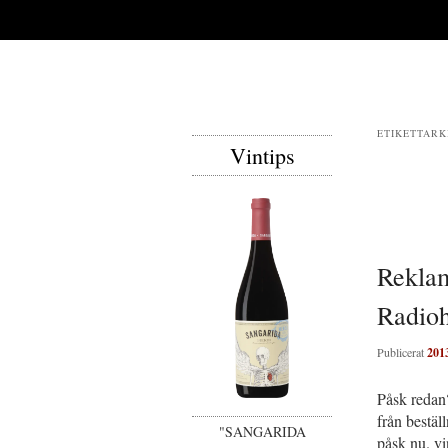
ETIKETTARK
Vintips
Inläggsnav
Reklam
Radio
Publicerat
201
Påsk redan?
från
beställ
"SANGARIDA
påsk nu. vi