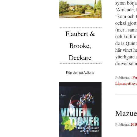
syran börja
´Arnaude, f
”kom-och-ta
också gjor
(mer i samm
Flaubert &
och kraftfu
de la Quin
Brooke,
här vinet h
Deckare
ytterligare 
druvor som
Köp den på Adlibris
Publicerat i
Pr
Lämna ett sv
Mazuel
Publicerat
201