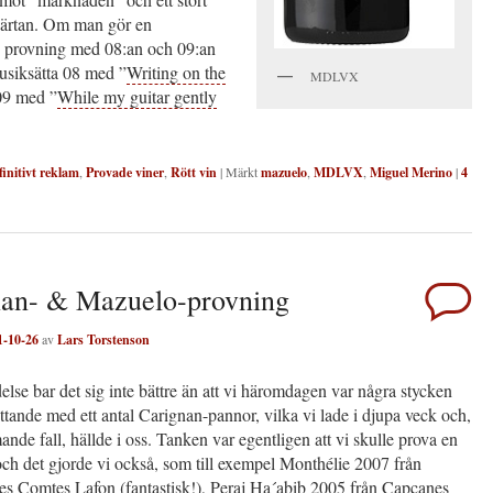
järtan. Om man gör en
 provning med 08:an och 09:an
siksätta 08 med ”
Writing on the
MDLVX
09 med ”
While my guitar gently
finitivt reklam
,
Provade viner
,
Rött vin
|
Märkt
mazuelo
,
MDLVX
,
Miguel Merino
|
4
nan- & Mazuelo-provning
1-10-26
av
Lars Torstenson
lse bar det sig inte bättre än att vi häromdagen var några stycken
ttande med ett antal Carignan-pannor, vilka vi lade i djupa veck och,
nde fall, hällde i oss. Tanken var egentligen att vi skulle prova en
och det gjorde vi också, som till exempel Monthélie 2007 från
s Comtes Lafon (fantastisk!), Peraj Ha´abib 2005 från Capçanes