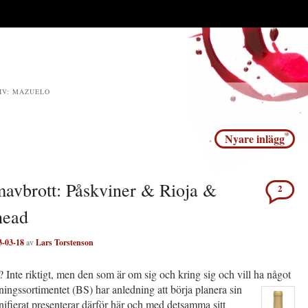
IV:
MAZUELO
igering
Nyare inlägg
avbrott: Påskviner & Rioja &
2
head
3-03-18
av
Lars Torstenson
 Inte riktigt, men den som är om sig och kring sig och vill ha något
ningssortimentet (BS) har anledning att börja planera sin
nifierat presenterar därför här och med detsamma sitt