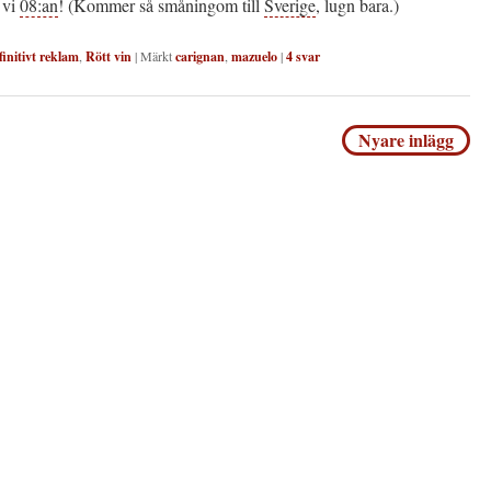
 vi
08:an
! (Kommer så småningom till
Sverige
, lugn bara.)
finitivt reklam
,
Rött vin
|
Märkt
carignan
,
mazuelo
|
4
svar
igering
Nyare inlägg