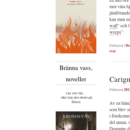
mot våra h
jämförande
kan man mu
wall
” och 
weeps
”.
Publicerat i
De
svar
Bränna vass,
Carig
noveller
Publicerat
201
Läs mer här…
eller köp den direkt på
Av en hände
Bokus
som blev si
i förekomma
del annat, 
Domaine de