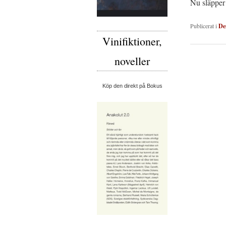
Nu släpper
Publicerat i
De
Vinifiktioner,
noveller
Inläggsnav
Köp den direkt på Bokus