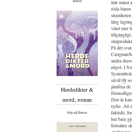
inte minst 
Bokus
röda bären 
stramheten 
lång lagrin
vinet mer 
tillgänglig
slutprodukt
På det svara
Carignan/M
andra druvo
något. I Sv
Systembola
såväl
08
s
jämföra de
Herdedikter &
förmodligen
mord, roman
Den är kans
tycke. Att d
faktiskt, fo
Köp på Bokus
har bara gj
fortsätter 
ett litet ö