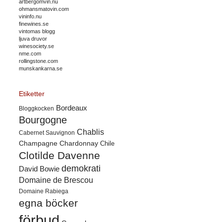
artbergomvin.nu
ohmansmatovin.com
vininfo.nu
finewines.se
vintomas blogg
ljuva druvor
winesociety.se
nme.com
rollingstone.com
munskankarna.se
Etiketter
Bordeaux
Bloggkocken
Bourgogne
Chablis
Cabernet Sauvignon
Champagne
Chardonnay
Chile
Clotilde Davenne
demokrati
David Bowie
Domaine de Brescou
Domaine Rabiega
egna böcker
förbud