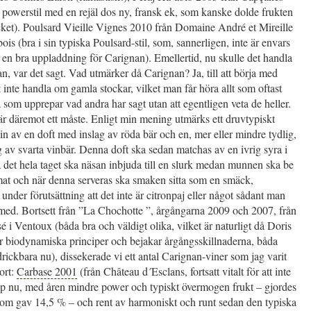
i powerstil med en rejäl dos ny, fransk ek, som kanske dolde frukten
cket). Poulsard Vieille Vignes 2010 från Domaine André et Mireille
bois (bra i sin typiska Poulsard-stil, som, sannerligen, inte är envars
en bra uppladdning för Carignan). Emellertid, nu skulle det handla
, var det sagt. Vad utmärker då Carignan? Ja, till att börja med
 inte handla om gamla stockar, vilket man får höra allt som oftast
 som upprepar vad andra har sagt utan att egentligen veta de heller.
är däremot ett måste. Enligt min mening utmärks ett druvtypiskt
n av en doft med inslag av röda bär och en, mer eller mindre tydlig,
 av svarta vinbär. Denna doft ska sedan matchas av en ivrig syra i
det hela taget ska näsan inbjuda till en slurk medan munnen ska be
mat och när denna serveras ska smaken sitta som en smäck,
s under förutsättning att det inte är citronpaj eller något sådant man
 med. Bortsett från ”La Chochotte ”, årgångarna 2009 och 2007, från
 i Ventoux (båda bra och väldigt olika, vilket är naturligt då Doris
er biodynamiska principer och bejakar årgångsskillnaderna, båda
ickbara nu), dissekerade vi ett antal Carignan-viner som jag varit
ort:
Carbase 2001
(från Château d´Esclans, fortsatt vitalt för att inte
pp nu, med åren mindre power och typiskt övermogen frukt – gjordes
som gav 14,5 % – och rent av harmoniskt och runt sedan den typiska