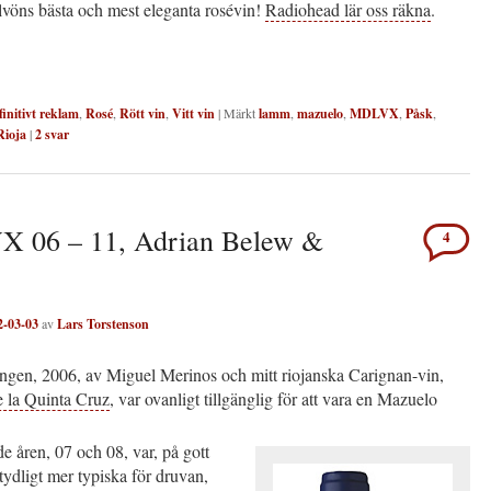
lvöns bästa och mest eleganta rosévin!
Radiohead lär oss räkna
.
finitivt reklam
,
Rosé
,
Rött vin
,
Vitt vin
|
Märkt
lamm
,
mazuelo
,
MDLVX
,
Påsk
,
Rioja
|
2
svar
 06 – 11, Adrian Belew &
4
2-03-03
av
Lars Torstenson
ången, 2006, av Miguel Merinos och mitt riojanska Carignan-vin,
 la Quinta Cruz
, var ovanligt tillgänglig för att vara en Mazuelo
de åren, 07 och 08, var, på gott
tydligt mer typiska för druvan,