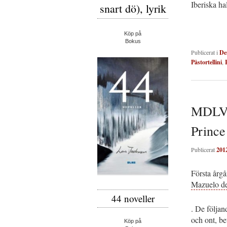
Iberiska ha
snart dö), lyrik
Köp på
Bokus
Publicerat i
De
Påstortellini
,
MDLVX
Prince
Publicerat
201
Första årg
Mazuelo de
44 noveller
. De följan
och ont, be
Köp på