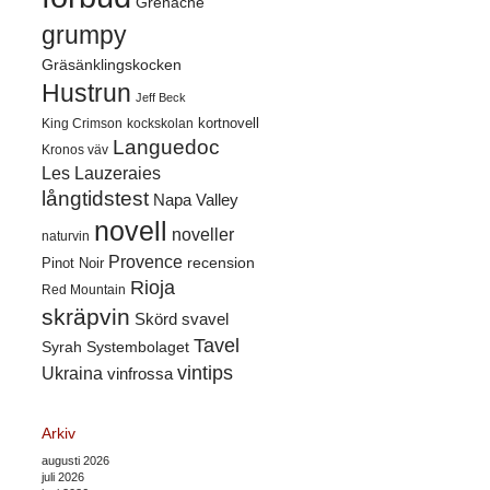
Grenache
grumpy
Gräsänklingskocken
Hustrun
Jeff Beck
kortnovell
King Crimson
kockskolan
Languedoc
Kronos väv
Les Lauzeraies
långtidstest
Napa Valley
novell
noveller
naturvin
Provence
recension
Pinot Noir
Rioja
Red Mountain
skräpvin
Skörd
svavel
Tavel
Syrah
Systembolaget
vintips
Ukraina
vinfrossa
Arkiv
augusti 2026
juli 2026