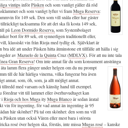
liga vintips
inför
Påsken
och som vanligt gäller då röd
påsklammet och som vanligt lyfter vi fram
Muga Reserva
:
lammvin för 149 sek. Den som vill snåla eller har gäster
 tillräckligt tacksamma för att det ska få kosta 149 sek,
 till på
Leon Dormido Reserva,
som Systembolaget
ker bort för 89 sek, ett synnerligen traditionellt eller,
ill, klassiskt vin från Rioja med tydlig ek. Självklart är
 bra idé att under Påsken hitta åtminstone ett tillfälle att hälla i sig
ängder av
Mazuelo de la Quinta
Cruz (
MDLVX
). För att nu inte tala
Enea Gran Reserva
! Om inte annat får du som konsument anstränga
h äta lamm flera gånger under helgen om du nu
prompt
mm till de här härliga vinerna, vilka fungerar bra även
jligt annat, som, öh, som, ja allt möjligt annat.
ni tillredd med varsam och känslig hand till exempel.
föredrar vitt till lammet eller överhuvudtaget kan
r i
Rioja och hos Muga
ity
Muga Blanco
är sedan åratal
iskt vin för ingenting, för vad annat än ingenting är 95
sådan här skönhet? På tal om skönhet: den som nu vill
ara Påsken utan också Våren eller mest bara i största
ricka rosé över helgen ska, förstås, inte missa
Mugas rosé
– kanske