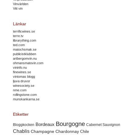
Vinvärlden
Vitt vin
Länkar
terrificwines.se
terre.tv
librarything.com
ted.com
matochsmak.se
publicistklubben
artbergomvin.nu
ohmansmatovin.com
vininfo.nu
finewines.se
vintomas blogg
ljuva druvor
winesociety.se
nme.com
rollingstone.com
munskankarna.se
Etiketter
Bourgogne
Bordeaux
Cabernet Sauvignon
Bloggkocken
Chablis
Champagne
Chardonnay
Chile