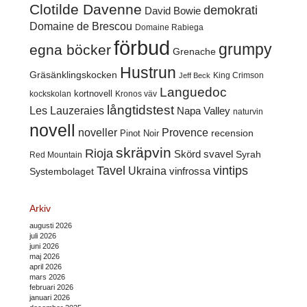
Clotilde Davenne
demokrati
David Bowie
Domaine de Brescou
Domaine Rabiega
förbud
grumpy
egna böcker
Grenache
Hustrun
Gräsänklingskocken
King Crimson
Jeff Beck
Languedoc
kortnovell
kockskolan
Kronos väv
långtidstest
Les Lauzeraies
Napa Valley
naturvin
novell
noveller
Provence
recension
Pinot Noir
skräpvin
Rioja
Skörd
svavel
Syrah
Red Mountain
Tavel
vintips
Ukraina
Systembolaget
vinfrossa
Arkiv
augusti 2026
juli 2026
juni 2026
maj 2026
april 2026
mars 2026
februari 2026
januari 2026