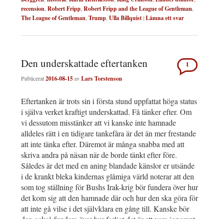
recension
,
Robert Fripp
,
Robert Fripp and the League of Gentleman
,
The League of Gentleman
,
Trump
,
Ulla Billquist
|
Lämna ett svar
Den underskattade eftertanken
1
Publicerat
2016-08-15
av
Lars Torstenson
Eftertanken är trots sin i första stund uppfattat höga status
i själva verket kraftigt underskattad. Få tänker efter. Om
vi dessutom misstänker att vi kanske inte hamnade
alldeles rätt i en tidigare tankefåra är det än mer frestande
att inte tänka efter. Däremot är många snabba med att
skriva andra på näsan när de borde tänkt efter före.
Således är det med en aning blandade känslor er utsände
i de krankt bleka kindernas glåmiga värld noterar att den
som tog ställning för Bushs Irak-krig bör fundera över hur
det kom sig att den hamnade där och hur den ska göra för
att inte gå vilse i det självklara en gång till. Kanske bör