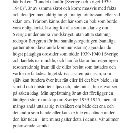
här boken, ”Landet utanför (Sverige och kriget 1939-
1940)”, är av samma skrot och korn: massvis med fakta
och detaljer, men aldrig tungt, pratigt, ointressant eller vid
sidan om. Tvärtom känns det här som en bok som borde
vara obligatorisk läsning för alla som uttalar sig om
Sverige under andra världskriget; utan att ta ställning
redogör Berggren för hur samlingsregeringen (samtliga
partier utom dåvarande kommunisterna) agerade i de
högst påtagliga orostider som rådde 1939-1940 i Sverige
och landets närområde, och han förklarar hur regeringen
resonerade sig fram till de olika beslut som fattades och
varför de fattades. Inget skrivs läsaren på näsan, som
själv kan fundera över hur rätt eller fel det blev både i sin
samtid och i historiens ljus och, inte minst, hur envar ser
på saken idag. Min uppfattning är att det föreligger en
tämligen stor okunskap om Sverige 1939-1945, men att
många ändå uttalar sig tvärsäkert om både det ena och
det andra som hände eller kanske inte ens hände under
den här tiden – inte minst gäller detta i denna, vår alltmer
polariserade samtid.