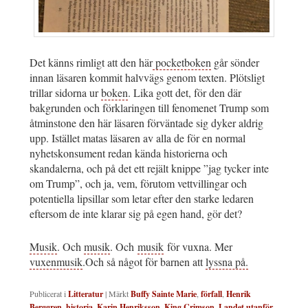
Det känns rimligt att den här
pocketboken
går sönder
innan läsaren kommit halvvägs genom texten. Plötsligt
trillar sidorna ur
boken
. Lika gott det, för den där
bakgrunden och förklaringen till fenomenet Trump som
åtminstone den här läsaren förväntade sig dyker aldrig
upp. Istället matas läsaren av alla de för en normal
nyhetskonsument redan kända historierna och
skandalerna, och på det ett rejält knippe ”jag tycker inte
om Trump”, och ja, vem, förutom vettvillingar och
potentiella lipsillar som letar efter den starke ledaren
eftersom de inte klarar sig på egen hand, gör det?
Musik
. Och
musik
. Och
musik
för vuxna. Mer
vuxenmusik
.Och så något för barnen att
lyssna på.
Publicerat i
Litteratur
|
Märkt
Buffy Sainte Marie
,
förfall
,
Henrik
Berggren
,
historia
,
Karin Henriksson
,
King Crimson
,
Landet utanför
,