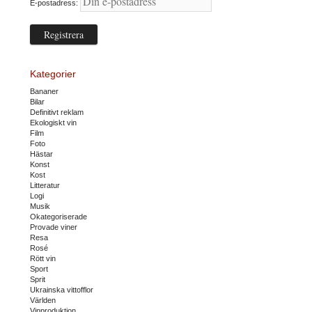
E-postadress:
Kategorier
Bananer
Bilar
Definitivt reklam
Ekologiskt vin
Film
Foto
Hästar
Konst
Kost
Litteratur
Logi
Musik
Okategoriserade
Provade viner
Resa
Rosé
Rött vin
Sport
Sprit
Ukrainska vittofflor
Världen
Vinproduktion