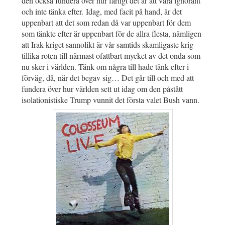
den också fundera över hur farligt det är att vara ignorant
och inte tänka efter. Idag, med facit på hand, är det
uppenbart att det som redan då var uppenbart för dem
som tänkte efter är uppenbart för de allra flesta, nämligen
att Irak-kriget sannolikt är vår samtids skamligaste krig
tillika roten till närmast ofattbart mycket av det onda som
nu sker i världen. Tänk om några till hade tänk efter i
förväg, då, när det begav sig… Det går till och med att
fundera över hur världen sett ut idag om den påstått
isolationistiske Trump vunnit det första valet Bush vann.