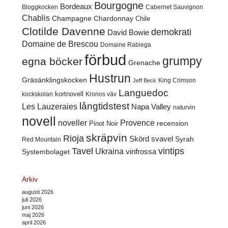
Bourgogne
Bordeaux
Cabernet Sauvignon
Bloggkocken
Chablis
Champagne
Chardonnay
Chile
Clotilde Davenne
demokrati
David Bowie
Domaine de Brescou
Domaine Rabiega
förbud
grumpy
egna böcker
Grenache
Hustrun
Gräsänklingskocken
King Crimson
Jeff Beck
Languedoc
kortnovell
kockskolan
Kronos väv
långtidstest
Les Lauzeraies
Napa Valley
naturvin
novell
noveller
Provence
recension
Pinot Noir
skräpvin
Rioja
Skörd
svavel
Syrah
Red Mountain
Tavel
vintips
Ukraina
Systembolaget
vinfrossa
Arkiv
augusti 2026
juli 2026
juni 2026
maj 2026
april 2026