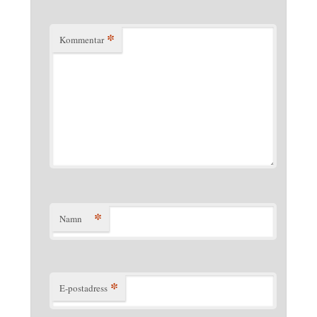
*
Kommentar
*
Namn
*
E-postadress