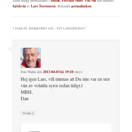
Detta inlägg publicerades i
Musik
,
Provade viner
,
Vitt vin
och märktes
björkvin
av
Lars Torstenson
. Bokmärk
permalänken
.
7 SVAR PÅ ”
BJÖRKVINET SAV – ETT LÅNGTIDSTEST
”
Dan Wallin
den
2013-04-03 kl. 19:10
skrev:
Hej igen Lars, vill minnas att Du inte var en stor
vän av volatila syror redan tidigt.l
MBH,
Dan
↓
Svara