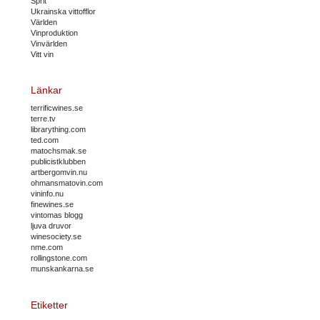
Sprit
Ukrainska vittofflor
Världen
Vinproduktion
Vinvärlden
Vitt vin
Länkar
terrificwines.se
terre.tv
librarything.com
ted.com
matochsmak.se
publicistklubben
artbergomvin.nu
ohmansmatovin.com
vininfo.nu
finewines.se
vintomas blogg
ljuva druvor
winesociety.se
nme.com
rollingstone.com
munskankarna.se
Etiketter