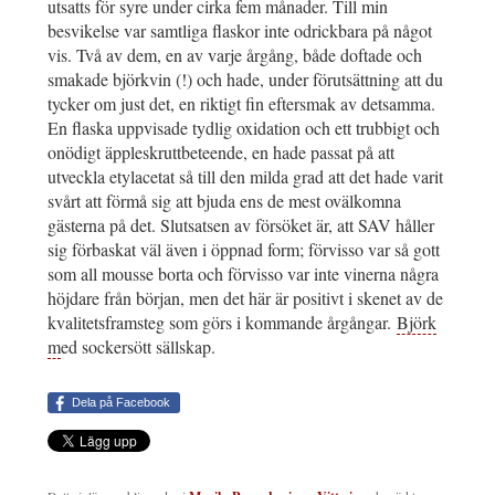
utsatts för syre under cirka fem månader. Till min
besvikelse var samtliga flaskor inte odrickbara på något
vis. Två av dem, en av varje årgång, både doftade och
smakade björkvin (!) och hade, under förutsättning att du
tycker om just det, en riktigt fin eftersmak av detsamma.
En flaska uppvisade tydlig oxidation och ett trubbigt och
onödigt äppleskruttbeteende, en hade passat på att
utveckla etylacetat så till den milda grad att det hade varit
svårt att förmå sig att bjuda ens de mest ovälkomna
gästerna på det. Slutsatsen av försöket är, att SAV håller
sig förbaskat väl även i öppnad form; förvisso var så gott
som all mousse borta och förvisso var inte vinerna några
höjdare från början, men det här är positivt i skenet av de
kvalitetsframsteg som görs i kommande årgångar.
Björk
m
ed sockersött sällskap.
Dela på Facebook