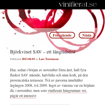
Inläggsnavigering
Föregående
Nästa
Björkvinet SAV – ett långtidstest
Publicerat
2013-04-03
av
Lars Torstenson
Har, sedan i början av november förra året, haft fyra
flaskor SAV stående, halvfulla och utan kork, på den
provencalska terrassen. Två av pavorna innehåller
årgången 2008, två 2009. Inget av vinerna var en höjdare
då, i november, men som
vinifierats hängruntare vet,
pågår ett intensivt