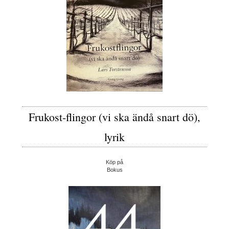
Frukost-flingor (vi ska ändå snart dö),
lyrik
Köp på
Bokus