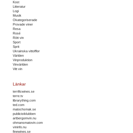
Kost
Litteratur
Logi
Musik
Okategoriserade
Provade viner
Resa
Rosé
Rött vin
Sport
Sprit
Ukrainska vittofflor
Världen
Vinproduktion
Vinvärlden
Vitt vin
Länkar
terrificwines.se
terre.tv
librarything.com
ted.com
matochsmak.se
publicistklubben
artbergomvin.nu
ohmansmatovin.com
vininfo.nu
finewines.se