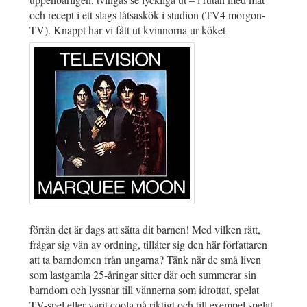
och recept i ett slags låtsaskök i studion (TV4 morgon-
TV). Knappt har vi fått ut kvinnorna ur köket
förrän det är dags att sätta dit barnen! Med vilken rätt,
frågar sig vän av ordning, tillåter sig den här författaren
att ta barndomen från ungarna? Tänk när de små liven
som lastgamla 25-åringar sitter där och summerar sin
barndom och lyssnar till vännerna som idrottat, spelat
TV-spel eller varit coola på riktigt och till exempel spelat