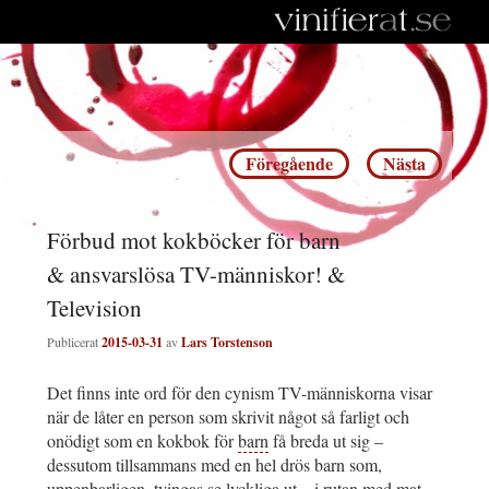
Inläggsnavigering
Föregående
Nästa
Förbud mot kokböcker för barn
& ansvarslösa TV-människor! &
Television
Publicerat
2015-03-31
av
Lars Torstenson
Det finns inte ord för den cynism TV-människorna visar
när de låter en person som skrivit något så farligt och
onödigt som en kokbok för
barn
få breda ut sig –
dessutom tillsammans med en hel drös barn som,
uppenbarligen, tvingas se lyckliga ut – i rutan med mat