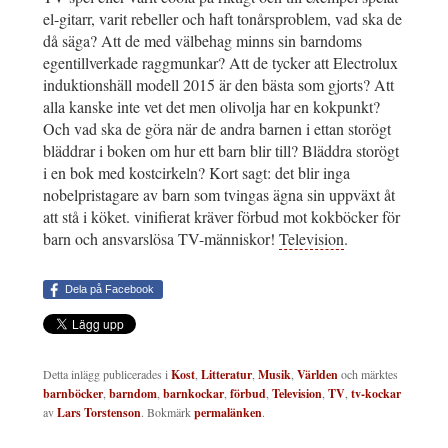
el-gitarr, varit rebeller och haft tonårsproblem, vad ska de
då säga? Att de med välbehag minns sin barndoms
egentillverkade raggmunkar? Att de tycker att Electrolux
induktionshäll modell 2015 är den bästa som gjorts? Att
alla kanske inte vet det men olivolja har en kokpunkt?
Och vad ska de göra när de andra barnen i ettan storögt
bläddrar i boken om hur ett barn blir till? Bläddra storögt
i en bok med kostcirkeln? Kort sagt: det blir inga
nobelpristagare av barn som tvingas ägna sin uppväxt åt
att stå i köket. vinifierat kräver förbud mot kokböcker för
barn och ansvarslösa TV-människor!
Television
.
Dela på Facebook
Detta inlägg publicerades i
Kost
,
Litteratur
,
Musik
,
Världen
och märktes
barnböcker
,
barndom
,
barnkockar
,
förbud
,
Television
,
TV
,
tv-kockar
av
Lars Torstenson
. Bokmärk
permalänken
.