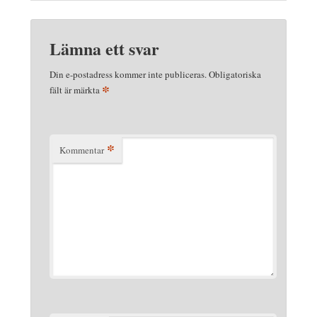
Lämna ett svar
Din e-postadress kommer inte publiceras.
Obligatoriska
*
fält är märkta
*
Kommentar