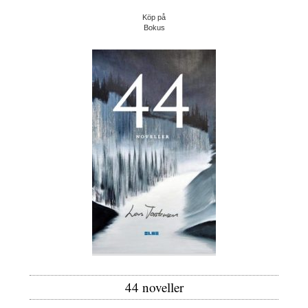
Köp på
Bokus
44 noveller