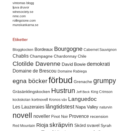
vintomas blogg
ljuva druvor
winesociety.se
nme.com
rollingstone.com
munskankarna.se
Etiketter
Bourgogne
Bordeaux
Cabernet Sauvignon
Bloggkocken
Chablis
Champagne
Chardonnay
Chile
Clotilde Davenne
demokrati
David Bowie
Domaine de Brescou
Domaine Rabiega
förbud
grumpy
egna böcker
Grenache
Hustrun
Gräsänklingskocken
King Crimson
Jeff Beck
Languedoc
kortnovell
kockskolan
Kronos väv
långtidstest
Les Lauzeraies
Napa Valley
naturvin
novell
noveller
Provence
recension
Pinot Noir
skräpvin
Rioja
Skörd
svavel
Syrah
Red Mountain