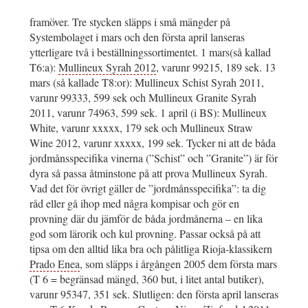
framöver. Tre stycken släpps i små mängder på
Systembolaget i mars och den första april lanseras
ytterligare två i beställningssortimentet. 1 mars(så kallad
T6:a):
Mullineux Syrah 2012
, varunr 99215, 189 sek. 13
mars (så kallade T8:or): Mullineux Schist Syrah 2011,
varunr 99333, 599 sek och Mullineux Granite Syrah
2011, varunr 74963, 599 sek. 1 april (i BS): Mullineux
White, varunr xxxxx, 179 sek och Mullineux Straw
Wine 2012, varunr xxxxx, 199 sek. Tycker ni att de båda
jordmånsspecifika vinerna (”Schist” och ”Granite”) är för
dyra så passa åtminstone på att prova Mullineux Syrah.
Vad det för övrigt gäller de ”jordmånsspecifika”: ta dig
råd eller gå ihop med några kompisar och gör en
provning där du jämför de båda jordmånerna – en lika
god som lärorik och kul provning. Passar också på att
tipsa om den alltid lika bra och pålitliga Rioja-klassikern
Prado Enea
, som släpps i årgången 2005 dem första mars
(T 6 = begränsad mängd, 360 but, i litet antal butiker),
varunr 95347, 351 sek. Slutligen: den första april lanseras