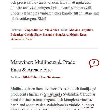
och precis så blev årets version. Ett vin att njuta utan
djupare analyser, aningen kylt en varm sommarkväll,
under vett häng på vinbaren eller kanske till en lättare rätt
på favoritkrogen. Skål!
Publicerat i
Vinproduktion
,
Vinvärlden
|
Märkt
Abdyika
,
assyrtiko
,
Bulgarien
,
Chenin Blanc
,
flygande vinmakare
,
Melnik
,
Ruen
,
vinmakare
|
5
svar
Marsviner: Mullineux & Prado
5
Enea & Arcade Fire
Publicerat
2014-02-26
av
Lars Torstenson
Mullineux
är en liten, kvalitetsfokuserad och familjeägd
producent i hjärtat av
Swartland
i Sydafrika. Gården är
känd för sina strama, eleganta och komplexa viner och
har bland annat av den sydafrikanska vinbibeln
Platter