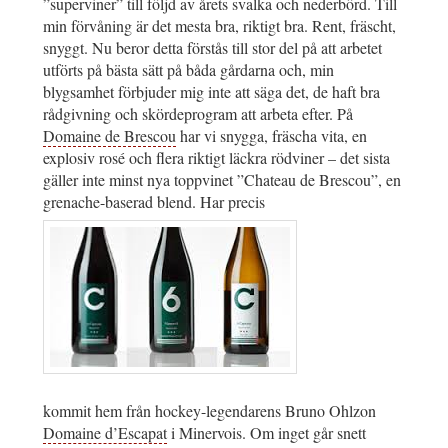
”superviner” till följd av årets svalka och nederbörd. Till
min förvåning är det mesta bra, riktigt bra. Rent, fräscht,
snyggt. Nu beror detta förstås till stor del på att arbetet
utförts på bästa sätt på båda gårdarna och, min
blygsamhet förbjuder mig inte att säga det, de haft bra
rådgivning och skördeprogram att arbeta efter. På
Domaine de Brescou
har vi snygga, fräscha vita, en
explosiv rosé och flera riktigt läckra rödviner – det sista
gäller inte minst nya toppvinet ”Chateau de Brescou”, en
grenache-baserad blend. Har precis
kommit hem från hockey-legendarens Bruno Ohlzon
Domaine d’Escapat
i Minervois. Om inget går snett