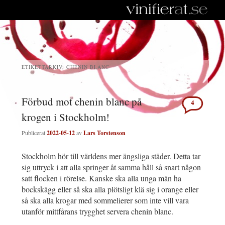
ETIKETTARKIV:
CHENIN BLANC
Förbud mot chenin blanc på
4
krogen i Stockholm!
Publicerat
2022-05-12
av
Lars Torstenson
Stockholm hör till världens mer ängsliga städer. Detta tar
sig uttryck i att alla springer åt samma håll så snart någon
satt flocken i rörelse. Kanske ska alla unga män ha
bockskägg eller så ska alla plötsligt klä sig i orange eller
så ska alla krogar med sommelierer som inte vill vara
utanför mittfårans trygghet servera chenin blanc.