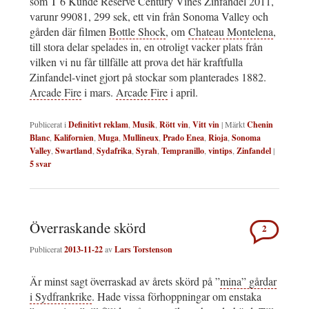
som T 6 Kunde Reserve Century Vines Zinfandel 2011,
varunr 99081, 299 sek, ett vin från Sonoma Valley och
gården där filmen
Bottle Shock
, om
Chateau Montelena
,
till stora delar spelades in, en otroligt vacker plats från
vilken vi nu får tillfälle att prova det här kraftfulla
Zinfandel-vinet gjort på stockar som planterades 1882.
Arcade Fire
i mars.
Arcade Fire
i april.
Publicerat i
Definitivt reklam
,
Musik
,
Rött vin
,
Vitt vin
|
Märkt
Chenin
Blanc
,
Kalifornien
,
Muga
,
Mullineux
,
Prado Enea
,
Rioja
,
Sonoma
Valley
,
Swartland
,
Sydafrika
,
Syrah
,
Tempranillo
,
vintips
,
Zinfandel
|
5
svar
Överraskande skörd
2
Publicerat
2013-11-22
av
Lars Torstenson
Är minst sagt överraskad av årets skörd på ”
mina” gårdar
i Sydfrankrike
. Hade vissa förhoppningar om enstaka