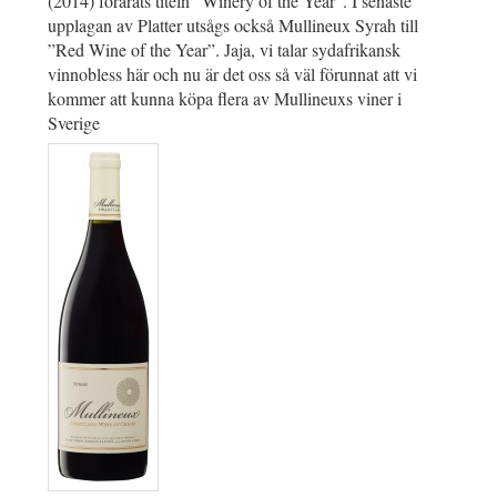
(2014) förärats titeln ”Winery of the Year”. I senaste
upplagan av Platter utsågs också Mullineux Syrah till
”Red Wine of the Year”. Jaja, vi talar sydafrikansk
vinnobless här och nu är det oss så väl förunnat att vi
kommer att kunna köpa flera av Mullineuxs viner i
Sverige