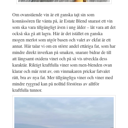
Om ovanstående vin är ett ganska tajt sin som
konnässören får vänta på, är Estate Blend snarast ett vin
som ska vara tillgängligt även i ung ålder – låt vara att det
också ska gå att lagra. Här är det istället en ganska
mogen merlot som utgör basen och valet av ekfat är ett
annat. Här talar vi om en större andel ettåriga fat, som har
mindre direkt inverkan på smaken, snarare bidrar de till
att långsamt oxidera vinet och på så vis utveckla dess
karaktär. Riktigt kraftfulla viner som ruen-blenden ovan
klarar och mår rent av, om vinmakaren prickar fatvalet
rätt, bra av nya fat. Mer tillgängliga viner och viner med
mindre ryggrad kan på nolltid förstöras av alltför
kraftfulla tunnor.