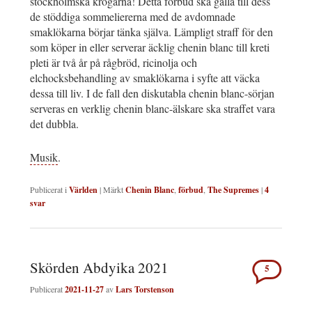
stockholmska krogarna! Detta förbud ska gälla till dess
de stöddiga sommeliererna med de avdomnade
smaklökarna börjar tänka själva. Lämpligt straff för den
som köper in eller serverar äcklig chenin blanc till kreti
pleti är två år på rågbröd, ricinolja och
elchocksbehandling av smaklökarna i syfte att väcka
dessa till liv. I de fall den diskutabla chenin blanc-sörjan
serveras en verklig chenin blanc-älskare ska straffet vara
det dubbla.
Musik
.
Publicerat i
Världen
|
Märkt
Chenin Blanc
,
förbud
,
The Supremes
|
4
svar
Skörden Abdyika 2021
5
Publicerat
2021-11-27
av
Lars Torstenson