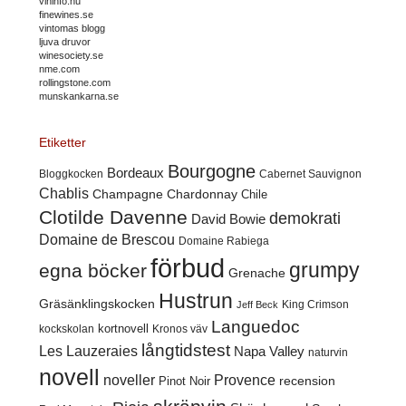
vininfo.nu
finewines.se
vintomas blogg
ljuva druvor
winesociety.se
nme.com
rollingstone.com
munskankarna.se
Etiketter
Bourgogne
Bordeaux
Cabernet Sauvignon
Bloggkocken
Chablis
Champagne
Chardonnay
Chile
Clotilde Davenne
demokrati
David Bowie
Domaine de Brescou
Domaine Rabiega
förbud
grumpy
egna böcker
Grenache
Hustrun
Gräsänklingskocken
King Crimson
Jeff Beck
Languedoc
kortnovell
kockskolan
Kronos väv
långtidstest
Les Lauzeraies
Napa Valley
naturvin
novell
noveller
Provence
recension
Pinot Noir