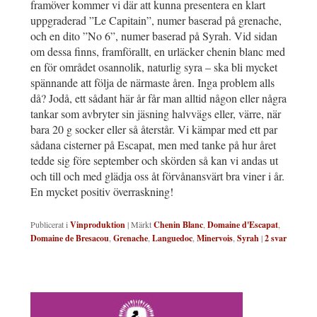
framöver kommer vi där att kunna presentera en klart
uppgraderad ”Le Capitain”, numer baserad på grenache,
och en dito ”No 6”, numer baserad på Syrah. Vid sidan
om dessa finns, framförallt, en urläcker chenin blanc med
en för området osannolik, naturlig syra – ska bli mycket
spännande att följa de närmaste åren. Inga problem alls
då? Jodå, ett sådant här år får man alltid någon eller några
tankar som avbryter sin jäsning halvvägs eller, värre, när
bara 20 g socker eller så återstår. Vi kämpar med ett par
sådana cisterner på Escapat, men med tanke på hur året
tedde sig före september och skörden så kan vi andas ut
och till och med glädja oss åt förvånansvärt bra viner i år.
En mycket positiv överraskning!
Publicerat i
Vinproduktion
|
Märkt
Chenin Blanc
,
Domaine d'Escapat
,
Domaine de Bresacou
,
Grenache
,
Languedoc
,
Minervois
,
Syrah
|
2
svar