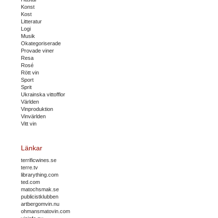
Konst
Kost
Litteratur
Logi
Musik
Okategoriserade
Provade viner
Resa
Rosé
Rött vin
Sport
Sprit
Ukrainska vittofflor
Världen
Vinproduktion
Vinvärlden
Vitt vin
Länkar
terrificwines.se
terre.tv
librarything.com
ted.com
matochsmak.se
publicistklubben
artbergomvin.nu
ohmansmatovin.com