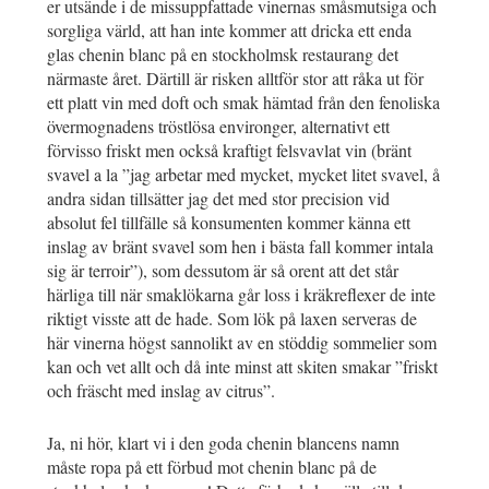
er utsände i de missuppfattade vinernas småsmutsiga och
sorgliga värld, att han inte kommer att dricka ett enda
glas chenin blanc på en stockholmsk restaurang det
närmaste året. Därtill är risken alltför stor att råka ut för
ett platt vin med doft och smak hämtad från den fenoliska
övermognadens tröstlösa environger, alternativt ett
förvisso friskt men också kraftigt felsvavlat vin (bränt
svavel a la ”jag arbetar med mycket, mycket litet svavel, å
andra sidan tillsätter jag det med stor precision vid
absolut fel tillfälle så konsumenten kommer känna ett
inslag av bränt svavel som hen i bästa fall kommer intala
sig är terroir”), som dessutom är så orent att det står
härliga till när smaklökarna går loss i kräkreflexer de inte
riktigt visste att de hade. Som lök på laxen serveras de
här vinerna högst sannolikt av en stöddig sommelier som
kan och vet allt och då inte minst att skiten smakar ”friskt
och fräscht med inslag av citrus”.
Ja, ni hör, klart vi i den goda chenin blancens namn
måste ropa på ett förbud mot chenin blanc på de