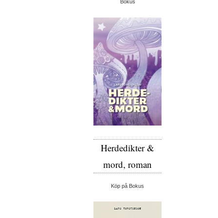
Bokus
Herdedikter &
mord, roman
Köp på Bokus