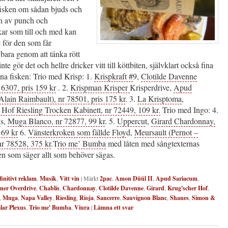
 fisken om sådan bjuds och
on av punch och
kar som till och med kan
e för den som får
bara genom att tänka rött
nte gör det och hellre dricker vitt till köttbiten, självklart också fina
 fina fisken: Trio med Krisp: 1.
Krispkraft #
9,
Clotilde Davenne
 6307, pris 159 kr
. 2.
Krispman Krisper
Krisperdrive,
Apud
Alain Raimbault), nr 78501, pris 175 kr
. 3.
La Krisptoma
,
 Hof Riesling Trocken Kabinett, nr 72449, 109 kr.
Trio med Ingo: 4.
u
s,
Muga Blanco, nr 72877, 99 kr
. 5.
Uppercu
t,
Girard Chardonnay,
169 kr
6.
Vänsterkroken som fällde Floy
d,
Meursault (Pernot –
nr 78528, 375 kr
.T
rio me’ Bumba
med låten med sångtexternas
en som säger allt som behöver sägas.
finitivt reklam
,
Musik
,
Vitt vin
|
Märkt
2pac
,
Amon Düül II
,
Apud Sariacum
,
er Overdrive
,
Chablis
,
Chardonnay
,
Clotilde Davenne
,
Girard
,
Krug'scher Hof
,
,
Muga
,
Napa Valley
,
Riesling
,
Rioja
,
Sancerre
,
Sauvignon Blanc
,
Shanes
,
Simon &
lar Plexus
,
Trio me' Bumba
,
Viura
|
Lämna ett svar