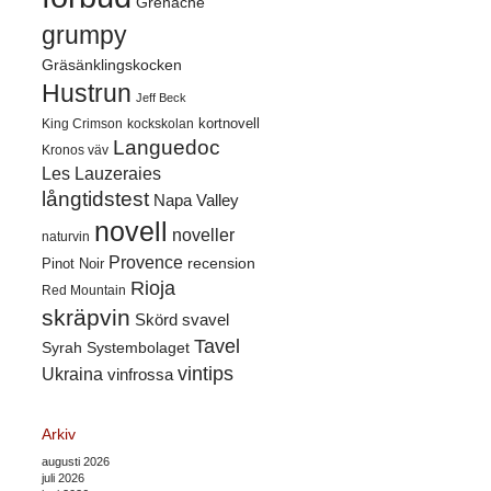
Grenache
grumpy
Gräsänklingskocken
Hustrun
Jeff Beck
kortnovell
King Crimson
kockskolan
Languedoc
Kronos väv
Les Lauzeraies
långtidstest
Napa Valley
novell
noveller
naturvin
Provence
recension
Pinot Noir
Rioja
Red Mountain
skräpvin
Skörd
svavel
Tavel
Syrah
Systembolaget
vintips
Ukraina
vinfrossa
Arkiv
augusti 2026
juli 2026