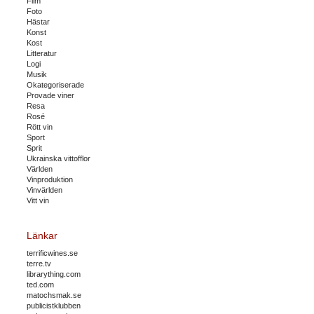
Film
Foto
Hästar
Konst
Kost
Litteratur
Logi
Musik
Okategoriserade
Provade viner
Resa
Rosé
Rött vin
Sport
Sprit
Ukrainska vittofflor
Världen
Vinproduktion
Vinvärlden
Vitt vin
Länkar
terrificwines.se
terre.tv
librarything.com
ted.com
matochsmak.se
publicistklubben