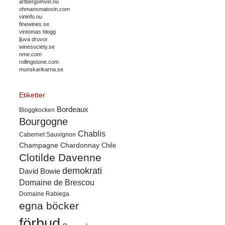
artbergomvin.nu
ohmansmatovin.com
vininfo.nu
finewines.se
vintomas blogg
ljuva druvor
winesociety.se
nme.com
rollingstone.com
munskankarna.se
Etiketter
Bordeaux
Bloggkocken
Bourgogne
Chablis
Cabernet Sauvignon
Champagne
Chardonnay
Chile
Clotilde Davenne
demokrati
David Bowie
Domaine de Brescou
Domaine Rabiega
egna böcker
förbud