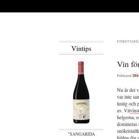
ETIKETTARK
Vintips
Vin fö
Publicerat
201
Nu är det vi
var inte sa
lustig och p
av. Vit
vins
helgerna, en
domineras 
snökristall
"SANGARIDA
hjälpa dig 