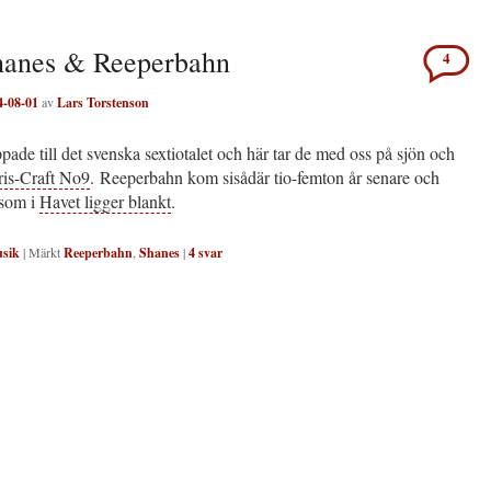
hanes & Reeperbahn
4
4-08-01
av
Lars Torstenson
ade till det svenska sextiotalet och här tar de med oss på sjön och
is-Craft No9
. Reeperbahn kom sisådär tio-femton år senare och
 som i
Havet ligger blankt
.
sik
|
Märkt
Reeperbahn
,
Shanes
|
4
svar