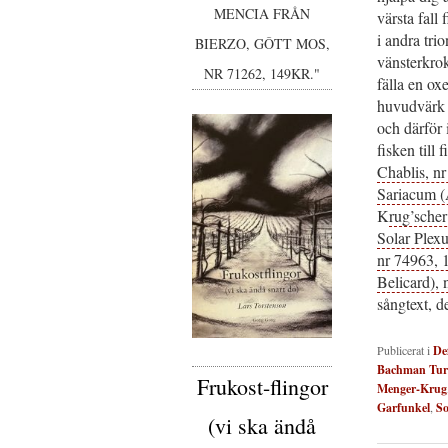
MENCIA FRÅN
värsta fall
i andra tri
BIERZO, GÔTT MOS,
vänsterkro
NR 71262, 149KR."
fälla en ox
huvudvärk 
och därför i
fisken till
Chablis, nr
Sariacum (
K
rug’scher
Solar Plex
nr 74963, 
Belicard), 
sångtext, d
Publicerat i
De
Bachman Turn
Frukost-flingor
Menger-Krug
Garfunkel
,
So
(vi ska ändå