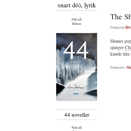
snart dö), lyrik
The S
Köp på
Bokus
Publicerat
201
Shanes popp
sjunger
Chr
kunde låta
Publicerat i
Mu
44 noveller
Köp på