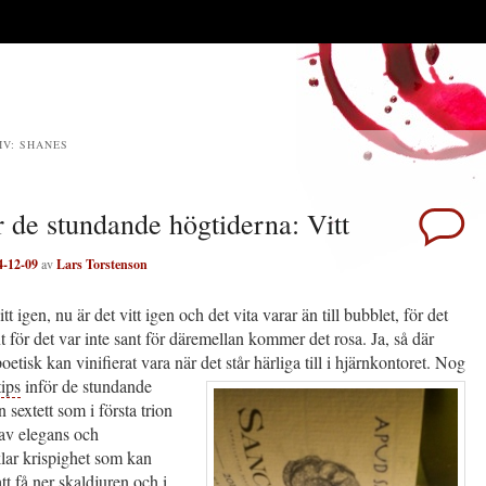
IV:
SHANES
r de stundande högtiderna: Vitt
4-12-09
av
Lars Torstenson
tt igen, nu är det vitt igen och det vita varar än till bubblet, för det
nt för det var inte sant för däremellan kommer det rosa. Ja, så där
oetisk kan vinifierat vara när det står härliga till i hjärnkontoret. Nog
tips
inför de stundande
 sextett som i första trion
av elegans och
klar krispighet som kan
att få ner skaldjuren och i