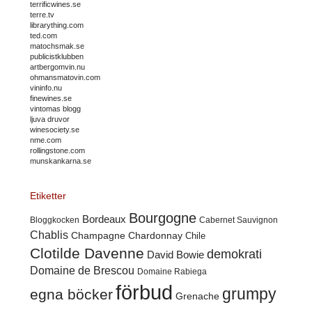
terrificwines.se
terre.tv
librarything.com
ted.com
matochsmak.se
publicistklubben
artbergomvin.nu
ohmansmatovin.com
vininfo.nu
finewines.se
vintomas blogg
ljuva druvor
winesociety.se
nme.com
rollingstone.com
munskankarna.se
Etiketter
Bourgogne
Bordeaux
Cabernet Sauvignon
Bloggkocken
Chablis
Champagne
Chardonnay
Chile
Clotilde Davenne
demokrati
David Bowie
Domaine de Brescou
Domaine Rabiega
förbud
grumpy
egna böcker
Grenache