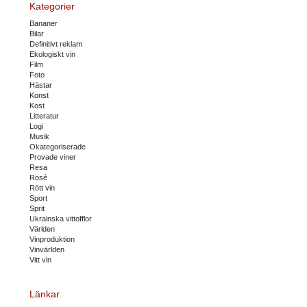
Kategorier
Bananer
Bilar
Definitivt reklam
Ekologiskt vin
Film
Foto
Hästar
Konst
Kost
Litteratur
Logi
Musik
Okategoriserade
Provade viner
Resa
Rosé
Rött vin
Sport
Sprit
Ukrainska vittofflor
Världen
Vinproduktion
Vinvärlden
Vitt vin
Länkar