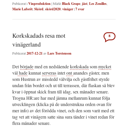
Publicerat i
Vinproduktion
|
Märkt
Black Grape
,
jäst
,
Les Zouilles
,
Marie Laforêt
,
Skörd
,
skörd2020
,
vinäger
|
7
svar
Korkskadads resa mot
8
vinägerland
Publicerat
2017-12-21
av
Lars Torstenson
Det
började
med en nedslående
korkskada
som
mycket
väl
hade
kunnat
serveras
intet
ont
anandes gäster, men
som Hustrun av missledd välvilja och gästfrihet styrde
undan från bordet och ut till terrassen, där flaskan så blev
kvar i öppnat skick fram till idag, sex månader senare.
Trogna HR:are har med jämna mellanrum kunnat följa
utvecklingen (klicka på de understrukna orden ovan för
mer info) av det förödda vinet, och den som varit med ett
tag vet att vinägern satte sina sura tänder i vinet redan för
flera månader senare.