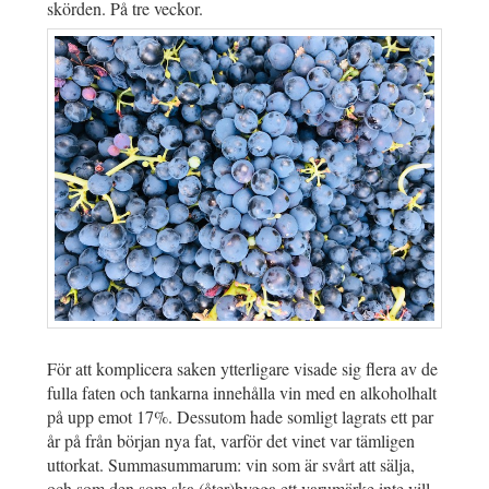
skörden. På tre veckor.
För att komplicera saken ytterligare visade sig flera av de
fulla faten och tankarna innehålla vin med en alkoholhalt
på upp emot 17%. Dessutom hade somligt lagrats ett par
år på från början nya fat, varför det vinet var tämligen
uttorkat. Summasummarum: vin som är svårt att sälja,
och som den som ska (åter)bygga ett varumärke inte vill