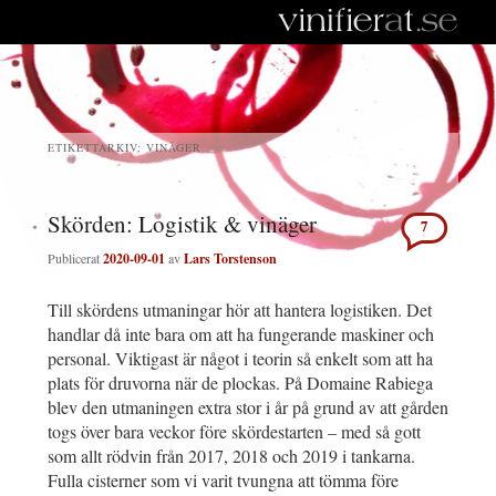
ETIKETTARKIV:
VINÄGER
Skörden: Logistik & vinäger
7
Publicerat
2020-09-01
av
Lars Torstenson
Till skördens utmaningar hör att hantera logistiken. Det
handlar då inte bara om att ha fungerande maskiner och
personal. Viktigast är något i teorin så enkelt som att ha
plats för druvorna när de plockas. På Domaine Rabiega
blev den utmaningen extra stor i år på grund av att gården
togs över bara veckor före skördestarten – med så gott
som allt rödvin från 2017, 2018 och 2019 i tankarna.
Fulla cisterner som vi varit tvungna att tömma före