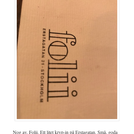
Nog av. Folii. Ett litet kryp-in på Erstagatan. Små, goda