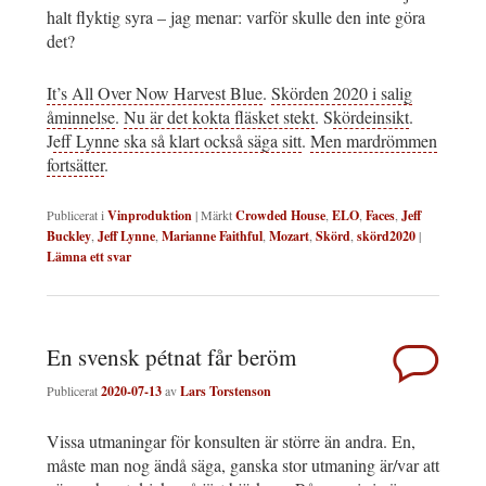
halt flyktig syra – jag menar: varför skulle den inte göra
det?
It’s All Over Now Harvest Blue
.
Skörden 2020 i salig
åminnelse
.
Nu är det kokta fläsket stekt
. S
kördeinsikt
.
J
eff Lynne ska så klart också säga sitt
.
Men mardrömmen
fortsätter
.
Publicerat i
Vinproduktion
|
Märkt
Crowded House
,
ELO
,
Faces
,
Jeff
Buckley
,
Jeff Lynne
,
Marianne Faithful
,
Mozart
,
Skörd
,
skörd2020
|
Lämna ett svar
En svensk pétnat får beröm
Publicerat
2020-07-13
av
Lars Torstenson
Vissa utmaningar för konsulten är större än andra. En,
måste man nog ändå säga, ganska stor utmaning är/var att