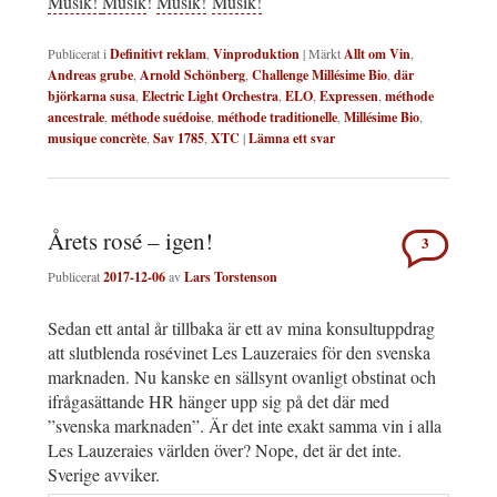
Musik!
Musik
!
Musik!
Musik!
Publicerat i
Definitivt reklam
,
Vinproduktion
|
Märkt
Allt om Vin
,
Andreas grube
,
Arnold Schönberg
,
Challenge Millésime Bio
,
där
björkarna susa
,
Electric Light Orchestra
,
ELO
,
Expressen
,
méthode
ancestrale
,
méthode suédoise
,
méthode traditionelle
,
Millésime Bio
,
musique concrète
,
Sav 1785
,
XTC
|
Lämna ett svar
Årets rosé – igen!
3
Publicerat
2017-12-06
av
Lars Torstenson
Sedan ett antal år tillbaka är ett av mina konsultuppdrag
att slutblenda rosévinet Les Lauzeraies för den svenska
marknaden. Nu kanske en sällsynt ovanligt obstinat och
ifrågasättande HR hänger upp sig på det där med
”svenska marknaden”. Är det inte exakt samma vin i alla
Les Lauzeraies världen över? Nope, det är det inte.
Sverige avviker.