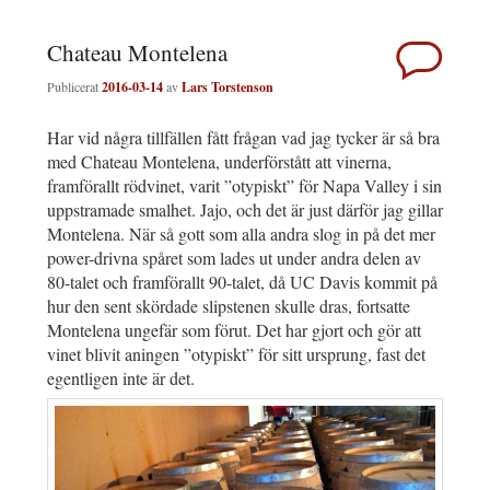
Chateau Montelena
Publicerat
2016-03-14
av
Lars Torstenson
Har vid några tillfällen fått frågan vad jag tycker är så bra
med Chateau Montelena, underförstått att vinerna,
framförallt rödvinet, varit ”otypiskt” för Napa Valley i sin
uppstramade smalhet. Jajo, och det är just därför jag gillar
Montelena. När så gott som alla andra slog in på det mer
power-drivna spåret som lades ut under andra delen av
80-talet och framförallt 90-talet, då UC Davis kommit på
hur den sent skördade slipstenen skulle dras, fortsatte
Montelena ungefär som förut. Det har gjort och gör att
vinet blivit aningen ”otypiskt” för sitt ursprung, fast det
egentligen inte är det.