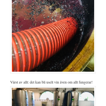
Värst av allt: det kan bli uselt vin även om allt fungerar!