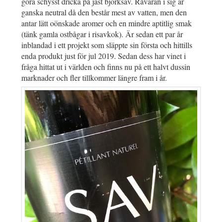
göra schysst dricka på jäst björksav. Råvaran i sig är
ganska neutral då den består mest av vatten, men den
antar lätt oönskade aromer och en mindre aptitlig smak
(tänk gamla ostbågar i risavkok). Är sedan ett par år
inblandad i ett projekt som släppte sin första och hittills
enda produkt just för jul 2019. Sedan dess har vinet i
fråga hittat ut i världen och finns nu på ett halvt dussin
marknader och fler tillkommer längre fram i år.