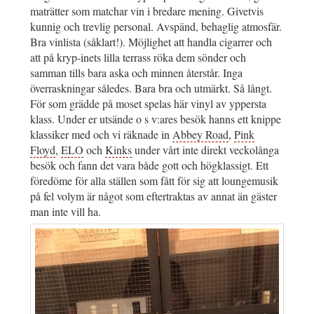
maträtter som matchar vin i bredare mening. Givetvis
kunnig och trevlig personal. Avspänd, behaglig atmosfär.
Bra vinlista (såklart!). Möjlighet att handla cigarrer och
att på kryp-inets lilla terrass röka dem sönder och
samman tills bara aska och minnen återstår. Inga
överraskningar således. Bara bra och utmärkt. Så långt.
För som grädde på moset spelas här vinyl av yppersta
klass. Under er utsände o s v:ares besök hanns ett knippe
klassiker med och vi räknade in
Abbey Road
,
Pink
Floyd
,
ELO
och
Kinks
under vårt inte direkt veckolånga
besök och fann det vara både gott och högklassigt. Ett
föredöme för alla ställen som fått för sig att loungemusik
på fel volym är något som eftertraktas av annat än gäster
man inte vill ha.