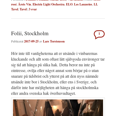
rosé
,
Årets Vin
,
Electric Light Orchestra
,
ELO
,
Les Lauzeries
,
LL
Tavel
,
Tavel
|
3
svar
Folii, Stockholm
1
Publicerat
2017-09-25
av
Lars Torstenson
Hör inte till vanligheterna att er utsände i vinbarernas
kluckande och allt som oftast lätt självgoda environger tar
sig tid att hänga på slika hak. Detta beror nu inte på
ointresse, ovilja eller något annat som börjar på o utan
snarare på tidsbrist och ytterst på att den nyss nämnde
utsände inte bor i Stockholm, eller ens i Sverige, och
därför inte har möjligheten att hänga på stockholmska
eller andra svenska hak överhuvudtaget.