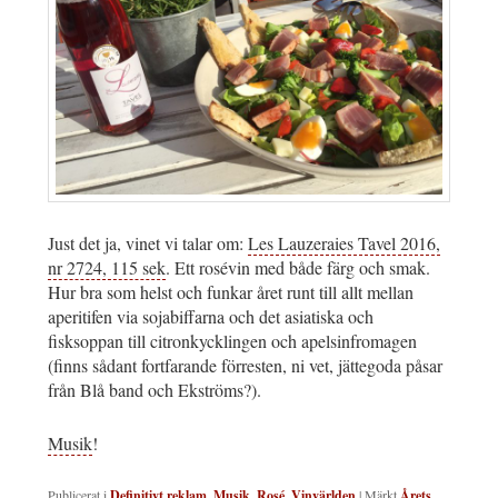
Just det ja, vinet vi talar om:
Les Lauzeraies Tavel 2016,
nr 2724, 115 sek
. Ett rosévin med både färg och smak.
Hur bra som helst och funkar året runt till allt mellan
aperitifen via sojabiffarna och det asiatiska och
fisksoppan till citronkycklingen och apelsinfromagen
(finns sådant fortfarande förresten, ni vet, jättegoda påsar
från Blå band och Ekströms?).
Musik
!
Publicerat i
Definitivt reklam
,
Musik
,
Rosé
,
Vinvärlden
|
Märkt
Årets