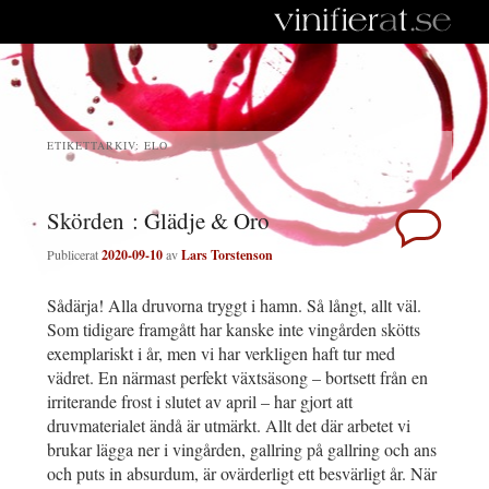
ETIKETTARKIV:
ELO
Skörden : Glädje & Oro
Publicerat
2020-09-10
av
Lars Torstenson
Sådärja! Alla druvorna tryggt i hamn. Så långt, allt väl.
Som tidigare framgått har kanske inte vingården skötts
exemplariskt i år, men vi har verkligen haft tur med
vädret. En närmast perfekt växtsäsong – bortsett från en
irriterande frost i slutet av april – har gjort att
druvmaterialet ändå är utmärkt. Allt det där arbetet vi
brukar lägga ner i vingården, gallring på gallring och ans
och puts in absurdum, är ovärderligt ett besvärligt år. När