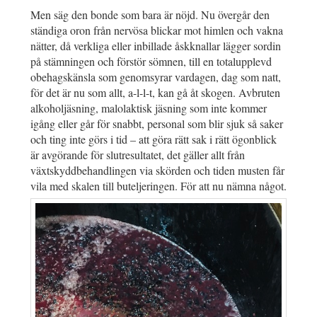
Men säg den bonde som bara är nöjd. Nu övergår den
ständiga oron från nervösa blickar mot himlen och vakna
nätter, då verkliga eller inbillade åskknallar lägger sordin
på stämningen och förstör sömnen, till en totalupplevd
obehagskänsla som genomsyrar vardagen, dag som natt,
för det är nu som allt, a-l-l-t, kan gå åt skogen. Avbruten
alkoholjäsning, malolaktisk jäsning som inte kommer
igång eller går för snabbt, personal som blir sjuk så saker
och ting inte görs i tid – att göra rätt sak i rätt ögonblick
är avgörande för slutresultatet, det gäller allt från
växtskyddbehandlingen via skörden och tiden musten får
vila med skalen till buteljeringen. För att nu nämna något.