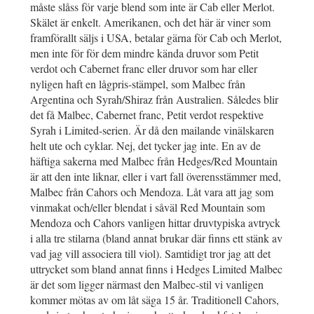
måste slåss för varje blend som inte är Cab eller Merlot.
Skälet är enkelt. Amerikanen, och det här är viner som
framförallt säljs i USA, betalar gärna för Cab och Merlot,
men inte för för dem mindre kända druvor som Petit
verdot och Cabernet franc eller druvor som har eller
nyligen haft en lågpris-stämpel, som Malbec från
Argentina och Syrah/Shiraz från Australien. Således blir
det få Malbec, Cabernet franc, Petit verdot respektive
Syrah i Limited-serien. Är då den mailande vinälskaren
helt ute och cyklar. Nej, det tycker jag inte. En av de
häftiga sakerna med Malbec från Hedges/Red Mountain
är att den inte liknar, eller i vart fall överensstämmer med,
Malbec från Cahors och Mendoza. Låt vara att jag som
vinmakat och/eller blendat i såväl Red Mountain som
Mendoza och Cahors vanligen hittar druvtypiska avtryck
i alla tre stilarna (bland annat brukar där finns ett stänk av
vad jag vill associera till viol). Samtidigt tror jag att det
uttrycket som bland annat finns i Hedges Limited Malbec
är det som ligger närmast den Malbec-stil vi vanligen
kommer mötas av om låt säga 15 år. Traditionell Cahors,