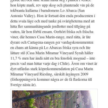
hon köpte mark, rev upp skog och planterade vin på de
tokbranta kullarna i barndomens Lo Abarca (San
Antonio Valley). Hon är fortsatt den enda producenten i
detta svala läge och med tanke på svårigheterna med att
hitta fler sammanhängande jordlotter med tillgång på
vatten, lär hon förbli ensam. Oerhört friska och fräscha
viner, där hennes Casa Marin-range, med rätta, är lite
dyrare och Cartagena-rangen ger vardagskonsumenten
en chans att känna på Lo Abarcas friska syra och lite
lättare stil (Casa Marin Miramar Vineyard Syrah håller
11,7 % men har ändå nått en bra fenolisk mognad – inte
precis vad man hittar varje dag i Chile). Även om vinet är
dyrt utfärdas stark köprekommendation på Casa Marin
Miramar Vineyard Riesling, särskilt årgången 2009
(förhoppningsvis kommer några av de få flaskorna till
Sverige nästa år).