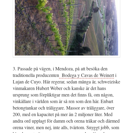
3. Passade på vägen, i Mendoza, på att besöka den
traditionella producenten
Bodega y Cavas de Weinert
i
Lujan de Cuyo. Här regerar, sedan många år, schweiziske
vinmakaren Hubert Weber och kanske är det hans
ursprung som förpliktigar men det finns få, om någon,
vinkällare i världen som är så ren som den här. Enbart
betongtankar och träliggare. Massor av träliggare, över
200, med en kapacitet på mer än 2 miljoner liter. Med
andra ord upplagt för damm och orena träkar och därmed
orena viner, men nej, inte alls, tvärtom. Snyggt jobb, som