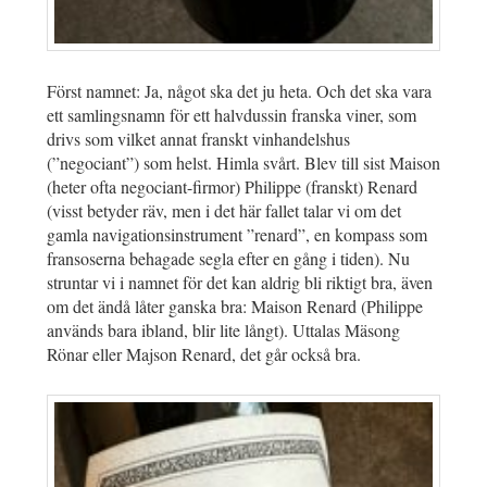
Först namnet: Ja, något ska det ju heta. Och det ska vara
ett samlingsnamn för ett halvdussin franska viner, som
drivs som vilket annat franskt vinhandelshus
(”negociant”) som helst. Himla svårt. Blev till sist Maison
(heter ofta negociant-firmor) Philippe (franskt) Renard
(visst betyder räv, men i det här fallet talar vi om det
gamla navigationsinstrument ”renard”, en kompass som
fransoserna behagade segla efter en gång i tiden). Nu
struntar vi i namnet för det kan aldrig bli riktigt bra, även
om det ändå låter ganska bra: Maison Renard (Philippe
används bara ibland, blir lite långt). Uttalas Mäsong
Rönar eller Majson Renard, det går också bra.