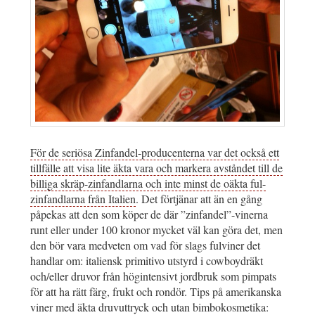
För de seriösa Zinfandel-producenterna var det också ett
tillfälle att visa lite äkta vara och markera avståndet till de
billiga skräp-zinfandlarna och inte minst de oäkta ful-
zinfandlarna från Italien
. Det förtjänar att än en gång
påpekas att den som köper de där ”zinfandel”-vinerna
runt eller under 100 kronor mycket väl kan göra det, men
den bör vara medveten om vad för slags fulviner det
handlar om: italiensk primitivo utstyrd i cowboydräkt
och/eller druvor från högintensivt jordbruk som pimpats
för att ha rätt färg, frukt och rondör. Tips på amerikanska
viner med äkta druvuttryck och utan bimbokosmetika: