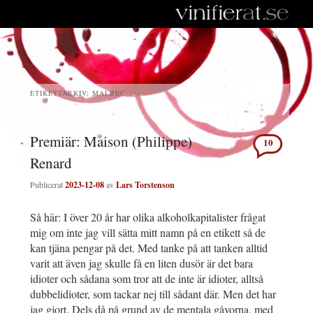
ETIKETTARKIV:
MALBEC
Premiär: Maison (Philippe)
10
Renard
Publicerat
2023-12-08
av
Lars Torstenson
Så här: I över 20 år har olika alkoholkapitalister frågat
mig om inte jag vill sätta mitt namn på en etikett så de
kan tjäna pengar på det. Med tanke på att tanken alltid
varit att även jag skulle få en liten dusör är det bara
idioter och sådana som tror att de inte är idioter, alltså
dubbelidioter, som tackar nej till sådant där. Men det har
jag gjort. Dels då på grund av de mentala gåvorna, med