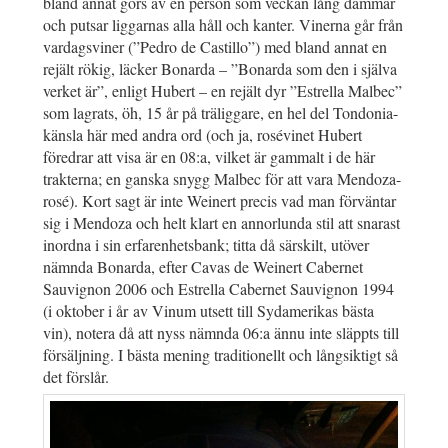
bland annat görs av en person som veckan lång dammar
och putsar liggarnas alla håll och kanter. Vinerna går från
vardagsviner (”Pedro de Castillo”) med bland annat en
rejält rökig, läcker Bonarda – ”Bonarda som den i själva
verket är”, enligt Hubert – en rejält dyr ”Estrella Malbec”
som lagrats, öh, 15 år på träliggare, en hel del Tondonia-
känsla här med andra ord (och ja, rosévinet Hubert
föredrar att visa är en 08:a, vilket är gammalt i de här
trakterna; en ganska snygg Malbec för att vara Mendoza-
rosé). Kort sagt är inte Weinert precis vad man förväntar
sig i Mendoza och helt klart en annorlunda stil att snarast
inordna i sin erfarenhetsbank; titta då särskilt, utöver
nämnda Bonarda, efter Cavas de Weinert Cabernet
Sauvignon 2006 och Estrella Cabernet Sauvignon 1994
(i oktober i år av Vinum utsett till Sydamerikas bästa
vin), notera då att nyss nämnda 06:a ännu inte släppts till
försäljning. I bästa mening traditionellt och långsiktigt så
det förslår.