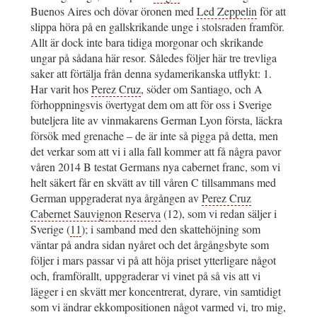
Buenos Aires och dövar öronen med
Led Zeppelin
för att
slippa höra på en gallskrikande unge i stolsraden framför.
Allt är dock inte bara tidiga morgonar och skrikande
ungar på sådana här resor. Således följer här tre trevliga
saker att förtälja från denna sydamerikanska utflykt: 1.
Har varit hos
Perez Cruz
, söder om Santiago, och A
förhoppningsvis övertygat dem om att för oss i Sverige
buteljera lite av vinmakarens German Lyon första, läckra
försök med grenache – de är inte så pigga på detta, men
det verkar som att vi i alla fall kommer att få några pavor
våren 2014 B testat Germans nya cabernet franc, som vi
helt säkert får en skvätt av till våren C tillsammans med
German uppgraderat nya årgången av
Perez Cruz
Cabernet Sauvignon Reserva
(12), som vi redan säljer i
Sverige (
11
); i samband med den skattehöjning som
väntar på andra sidan nyåret och det årgångsbyte som
följer i mars passar vi på att höja priset ytterligare något
och, framförallt, uppgraderar vi vinet på så vis att vi
lägger i en skvätt mer koncentrerat, dyrare, vin samtidigt
som vi ändrar ekkompositionen något varmed vi, tro mig,