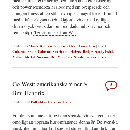
med sin trash-extrahering och uttorkande ekfatslagring,
och power-Mendoza-Malbec med sin överpacade och
aningen finessfattiga stil, är knappast något för en framtid
med alltfler eleganta och välgjorda viner med tydliga
druvavtryck (vid sidan om brandade industriviner och
rent skräp).
Terroir-musik från Wa.
Publicerat i
Musik
,
Rött vin
,
Vinproduktion
,
Vinvärlden
|
Märkt
Cabernet Franc
,
Cabernet Sauvignon
,
Hedges
,
Hedges Family Estate
,
Malbec
,
Merlot
,
Nirvana
,
Red Mountain
,
Syrah
|
Lämna ett svar
Go West: amerikanska viner &
5
Jimi Hendrix
Publicerat
2015-03-14
av
Lars Torstenson
För den som inte är inne i den svenska vinsvängen är det
omöjligt att uppfatta hur omfattande denna är. De svenska
vinskribenterna har kort sagt ett större utbud än de klarar