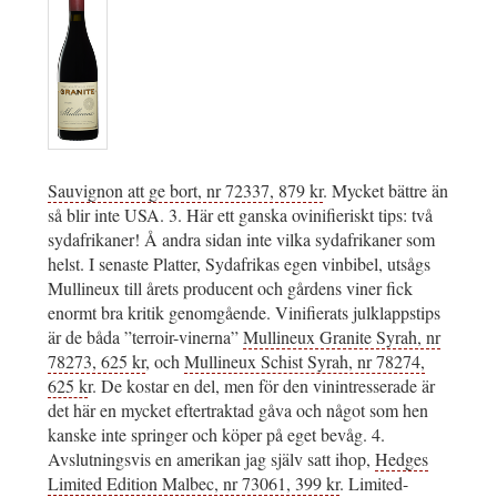
Sauvignon att ge bort, nr 72337, 879 kr
. Mycket bättre än
så blir inte USA. 3. Här ett ganska ovinifieriskt tips: två
sydafrikaner! Å andra sidan inte vilka sydafrikaner som
helst. I senaste Platter, Sydafrikas egen vinbibel, utsågs
Mullineux till årets producent och gårdens viner fick
enormt bra kritik genomgående. Vinifierats julklappstips
är de båda ”terroir-vinerna”
Mullineux Granite Syrah, nr
78273, 625 kr
, och
Mullineux Schist Syrah, nr 78274,
625 k
r. De kostar en del, men för den vinintresserade är
det här en mycket eftertraktad gåva och något som hen
kanske inte springer och köper på eget bevåg. 4.
Avslutningsvis en amerikan jag själv satt ihop,
Hedges
Limited Edition Malbec, nr 73061, 399 kr
. Limited-