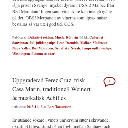
låga priset i Sverige, mycket dyrare i USA 2 Malbec från
Red Mountain! Ingen sann vinälskare kan inte gå igång
på det. OBS! Merparten av vinerna som tipsas måste
beställas så var ute i god tid.
CCS
.
Publicerat i
Definitivt reklam
,
Musik
,
Rött vin
|
Märkt
Cabernet
Sauvignon
,
Jul
,
julklappstips
,
Leon Dormido
,
Malbec
,
Mullineux
,
Napa Valley
,
Red Mountain
,
Sydafrika
,
Syrah
,
Tempranillo
,
vintips
,
Washington
|
Lämna ett svar
Uppgraderad Perez Cruz, frisk
4
Casa Marin, traditionell Weinert
& musikalisk Achilles
Publicerat
2013-11-13
av
Lars Torstenson
Er utsände sökare i vinets universum sitter i skrivande,
okristligt tidiga, stund på en
flight
mellan Santiago och