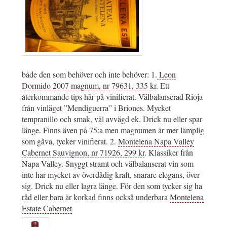
både den som behöver och inte behöver: 1.
Leon
Dormido 2007 magnum, nr 79631, 335 kr
. Ett
återkommande tips här på vinifierat. Välbalanserad Rioja
från vinläget ”Mendiguerra” i Briones. Mycket
tempranillo och smak, väl avvägd ek. Drick nu eller spar
länge. Finns även på 75:a men magnumen är mer lämplig
som gåva, tycker vinifierat. 2.
Montelena Napa Valley
Cabernet Sauvignon, nr 71926, 299 kr
. Klassiker från
Napa Valley. Snyggt stramt och välbalanserat vin som
inte har mycket av överdådig kraft, snarare elegans, över
sig. Drick nu eller lagra länge. För den som tycker sig ha
råd eller bara är korkad finns också underbara
Montelena
Estate Cabernet