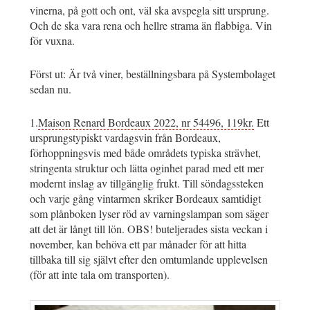
vinerna, på gott och ont, väl ska avspegla sitt ursprung.
Och de ska vara rena och hellre strama än flabbiga. Vin
för vuxna.
Först ut: Är två viner, beställningsbara på Systembolaget
sedan nu.
1.
Maison Renard Bordeaux 2022, nr 54496, 119kr.
Ett
ursprungstypiskt vardagsvin från Bordeaux,
förhoppningsvis med både områdets typiska strävhet,
stringenta struktur och lätta oginhet parad med ett mer
modernt inslag av tillgänglig frukt. Till söndagssteken
och varje gång vintarmen skriker Bordeaux samtidigt
som plånboken lyser röd av varningslampan som säger
att det är långt till lön. OBS! buteljerades sista veckan i
november, kan behöva ett par månader för att hitta
tillbaka till sig självt efter den omtumlande upplevelsen
(för att inte tala om transporten).