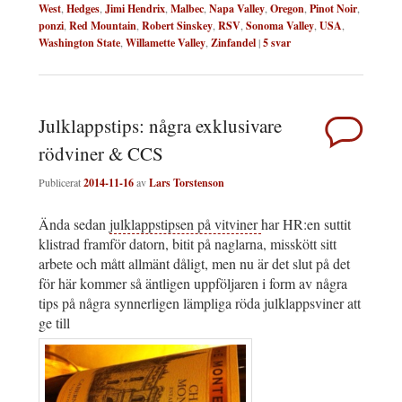
West
,
Hedges
,
Jimi Hendrix
,
Malbec
,
Napa Valley
,
Oregon
,
Pinot Noir
,
ponzi
,
Red Mountain
,
Robert Sinskey
,
RSV
,
Sonoma Valley
,
USA
,
Washington State
,
Willamette Valley
,
Zinfandel
|
5
svar
Julklappstips: några exklusivare
rödviner & CCS
Publicerat
2014-11-16
av
Lars Torstenson
Ända sedan
julklappstipsen på vitviner
har HR:en suttit
klistrad framför datorn, bitit på naglarna, misskött sitt
arbete och mått allmänt dåligt, men nu är det slut på det
för här kommer så äntligen uppföljaren i form av några
tips på några synnerligen lämpliga röda julklappsviner att
ge till