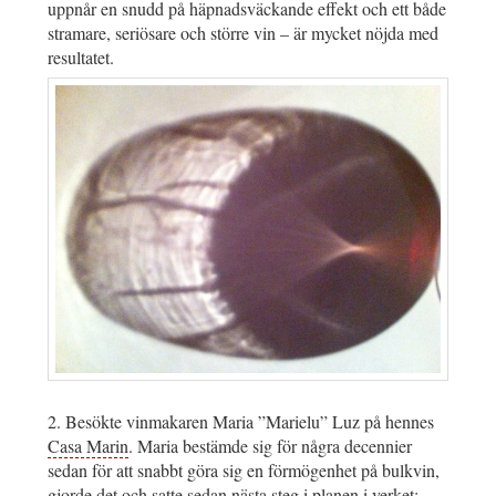
uppnår en snudd på häpnadsväckande effekt och ett både
stramare, seriösare och större vin – är mycket nöjda med
resultatet.
2. Besökte vinmakaren Maria ”Marielu” Luz på hennes
Casa Marin
. Maria bestämde sig för några decennier
sedan för att snabbt göra sig en förmögenhet på bulkvin,
gjorde det och satte sedan nästa steg i planen i verket: