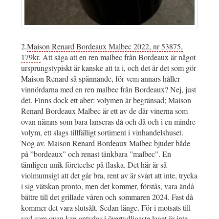
2.
Maison Renard Bordeaux Malbec 2022, nr 53875,
179kr.
Att säga att en ren malbec från Bordeaux är något
ursprungstypiskt är kanske att ta i, och det är det som gör
Maison Renard så spännande, för vem annars håller
vinnördarna med en ren malbec från Bordeaux? Nej, just
det. Finns dock ett aber: volymen är begränsad; Maison
Renard Bordeaux Malbec är ett av de där vinerna som
ovan nämns som bara lanseras då och då och i en mindre
volym, ett slags tillfälligt sortiment i vinhandelshuset.
Nog av. Maison Renard Bordeaux Malbec bjuder både
på ”bordeaux” och renast tänkbara ”malbec”. En
tämligen unik företeelse på flaska. Det här är så
violmumsigt att det går bra, rent av är svårt att inte, trycka
i sig vätskan pronto, men det kommer, förstås, vara ändå
bättre till det grillade våren och sommaren 2024. Fast då
kommer det vara slutsålt. Sedan länge. För i motsats till
vad som ovan kan antydas i övertydligaste laget är inte