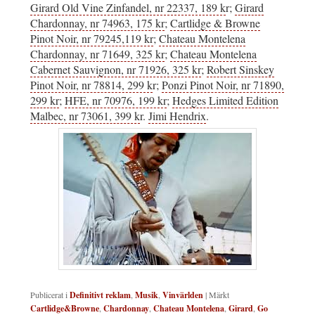
Girard Old Vine Zinfandel, nr 22337, 189 k
r;
Girard
Chardonnay, nr 74963, 175 kr
;
Cartlidge & Browne
Pinot Noir, nr 79245,119 kr
;
Chateau Montelena
Chardonnay, nr 71649, 325 kr
;
Chateau Montelena
Cabernet Sauvignon, nr 71926, 325 kr
;
Robert Sinskey
Pinot Noir, nr 78814, 299 k
r;
Ponzi Pinot Noir, nr 71890,
299 kr
;
HFE, nr 70976, 199 kr
;
Hedges Limited Edition
Malbec, nr 73061, 399 k
r.
Jimi Hendrix
.
Publicerat i
Definitivt reklam
,
Musik
,
Vinvärlden
|
Märkt
Cartlidge&Browne
,
Chardonnay
,
Chateau Montelena
,
Girard
,
Go