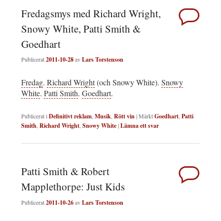
Fredagsmys med Richard Wright,
Snowy White, Patti Smith &
Goedhart
Publicerat
2011-10-28
av
Lars Torstenson
Fredag
.
Richard Wright
(och Snowy White).
Snowy
White
.
Patti Smith
.
Goedhart
.
Publicerat i
Definitivt reklam
,
Musik
,
Rött vin
|
Märkt
Goedhart
,
Patti
Smith
,
Richard Wright
,
Snowy White
|
Lämna ett svar
Patti Smith & Robert
Mapplethorpe: Just Kids
Publicerat
2011-10-26
av
Lars Torstenson