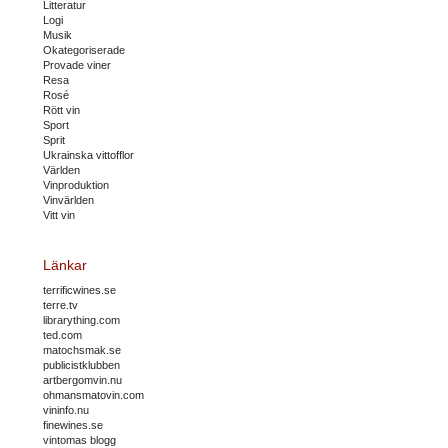
Litteratur
Logi
Musik
Okategoriserade
Provade viner
Resa
Rosé
Rött vin
Sport
Sprit
Ukrainska vittofflor
Världen
Vinproduktion
Vinvärlden
Vitt vin
Länkar
terrificwines.se
terre.tv
librarything.com
ted.com
matochsmak.se
publicistklubben
artbergomvin.nu
ohmansmatovin.com
vininfo.nu
finewines.se
vintomas blogg