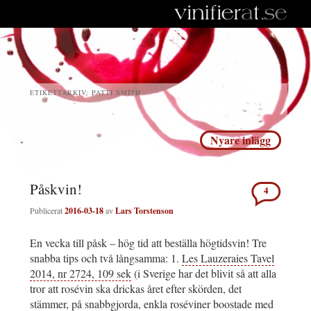
ETIKETTARKIV:
PATTI SMITH
Inläggsnavigering
Nyare inlägg
Påskvin!
4
Publicerat
2016-03-18
av
Lars Torstenson
En vecka till påsk – hög tid att beställa högtidsvin! Tre
snabba tips och två långsamma: 1.
Les Lauzeraies Tavel
2014, nr 2724, 109 sek
(i Sverige har det blivit så att alla
tror att rosévin ska drickas året efter skörden, det
stämmer, på snabbgjorda, enkla roséviner boostade med