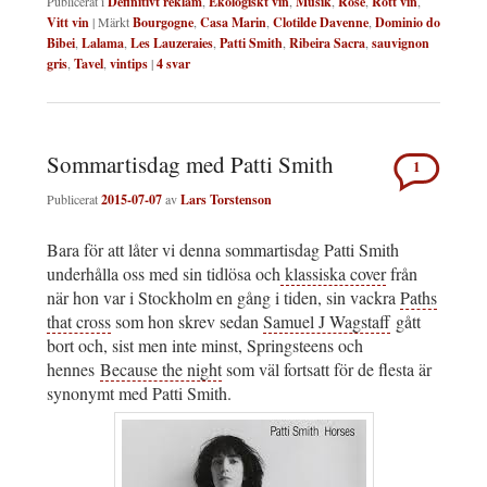
Publicerat i
Definitivt reklam
,
Ekologiskt vin
,
Musik
,
Rosé
,
Rött vin
,
Vitt vin
|
Märkt
Bourgogne
,
Casa Marin
,
Clotilde Davenne
,
Dominio do
Bibei
,
Lalama
,
Les Lauzeraies
,
Patti Smith
,
Ribeira Sacra
,
sauvignon
gris
,
Tavel
,
vintips
|
4
svar
Sommartisdag med Patti Smith
1
Publicerat
2015-07-07
av
Lars Torstenson
Bara för att låter vi denna sommartisdag Patti Smith
underhålla oss med sin tidlösa och
klassiska cover
från
när hon var i Stockholm en gång i tiden, sin vackra
Paths
that cross
som hon skrev sedan
Samuel J Wagstaff
gått
bort och, sist men inte minst, Springsteens och
hennes
Because the night
som väl fortsatt för de flesta är
synonymt med Patti Smith.