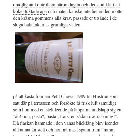
omöjlig att kontrollera häromdagen och det stod klart att
köket luktade apa
och maten kanske inte heller den mötte
den kräsna gommens alla krav, passade er utsände i de
sluga baktankarnas grumliga vatten
på att kasta fram en Petit Cheval 1989 till Hustrun som
satt där på terrassen och försökte få frisk luft samtidigt
som hon med ett stelt leende på läpparna undslapp sig ett
”åh! ööh, pasta?, pasta!, Lars, en sådan överraskning!”.
Då flaskan hamnade i den vänas blickfång blev leendet
allt annat än stelt och hon närmast spann fram ”mmm,