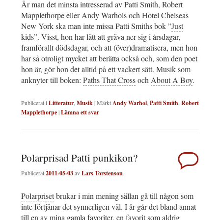
Är man det minsta intresserad av Patti Smith, Robert
Mapplethorpe eller Andy Warhols och Hotel Chelseas
New York ska man inte missa Patti Smiths bok ”
Just
kids”
. Visst, hon har lätt att gräva ner sig i årsdagar,
framförallt dödsdagar, och att (över)dramatisera, men hon
har så otroligt mycket att berätta också och, som den poet
hon är, gör hon det alltid på ett vackert sätt. Musik som
anknyter till boken:
Paths That Cross
och
About A Boy
.
Publicerat i
Litteratur
,
Musik
|
Märkt
Andy Warhol
,
Patti Smith
,
Robert
Mapplethorpe
|
Lämna ett svar
Polarprisad Patti punkikon?
Publicerat
2011-05-03
av
Lars Torstenson
Polarpriset
brukar i min mening sällan gå till någon som
inte förtjänar det synnerligen väl. I år går det bland annat
till en av mina gamla favoriter, en favorit som aldrig