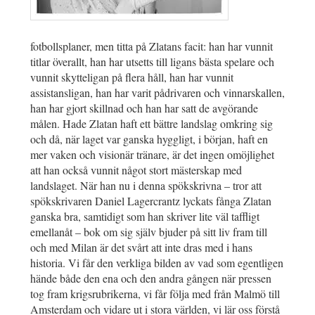
fotbollsplaner, men titta på Zlatans facit: han har vunnit
titlar överallt, han har utsetts till ligans bästa spelare och
vunnit skytteligan på flera håll, han har vunnit
assistansligan, han har varit pådrivaren och vinnarskallen,
han har gjort skillnad och han har satt de avgörande
målen. Hade Zlatan haft ett bättre landslag omkring sig
och då, när laget var ganska hyggligt, i början, haft en
mer vaken och visionär tränare, är det ingen omöjlighet
att han också vunnit något stort mästerskap med
landslaget. När han nu i denna spökskrivna – tror att
spökskrivaren Daniel Lagercrantz lyckats fånga Zlatan
ganska bra, samtidigt som han skriver lite väl taffligt
emellanåt – bok om sig själv bjuder på sitt liv fram till
och med Milan är det svårt att inte dras med i hans
historia. Vi får den verkliga bilden av vad som egentligen
hände både den ena och den andra gången när pressen
tog fram krigsrubrikerna, vi får följa med från Malmö till
Amsterdam och vidare ut i stora världen, vi lär oss förstå