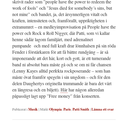
skrivit rader som ”people have the power to redeem the
work of fools” och ”Jesus died for somebody´s sins, but
not mine” och bandet, ja, det ärsynnerligen vitalt och
kraften, intensiteten och, framförallt, uppriktigheten i
extranumret – en medleyimprovisation på People have the
power och Rock n Roll Nigger, där Patti, som vi kallar
henne sådär lagom familjärt, med adrenalinet
pumpande och med full kraft drar lönnhalsen på sin röda
Fender i förstärkaren för att få bättre rundgång – är så
imponerande att det här, kort och gott, är ett turnerande
band ni absolut bara måste gå och se om ni får chansen
(Lenny Kayes alltid perfekta rockposerande – som han
måste övat framför spegeln i sin ungdom – och för den
delen Daughertys originella trummande är bara det värt
en långresa och en biljett).
Här
har någon alleredan
påpassligt lagt upp ”Free money” från konserten.
Publicerat i
Musik
|
Märkt
Olympia
,
Paris
,
Patti Smith
|
Lämna ett svar