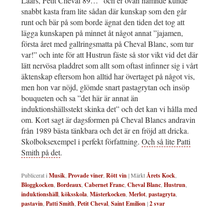
Laars, Petit Cheval 89…” och er ovan nämnde kunde
snabbt kasta fram lite sådan där kunskap som den går
runt och bär på som borde ägnat den tiden det tog att
lägga kunskapen på minnet åt något annat ”jajamen,
första året med gallringsmatta på Cheval Blanc, som tur
var!” och inte för att Hustrun fäste så stor vikt vid det där
lätt nervösa pladdret som allt som oftast infinner sig i vårt
äktenskap eftersom hon alltid har övertaget på något vis,
men hon var nöjd, glömde snart pastagrytan och insöp
bouqueten och sa ”det här är annat än
induktionshällsstekt skinka det” och det kan vi hålla med
om. Kort sagt är dagsformen på Cheval Blancs andravin
från 1989 bästa tänkbara och det är en fröjd att dricka.
Skolboksexempel i perfekt författning.
Och så lite Patti
Smith på det
.
Publicerat i
Musik
,
Provade viner
,
Rött vin
|
Märkt
Årets Kock
,
Bloggkocken
,
Bordeaux
,
Cabernet Franc
,
Cheval Blanc
,
Hustrun
,
induktionshäll
,
köksskola
,
Mästerkocken
,
Merlot
,
pastagryta
,
pastavin
,
Patti Smith
,
Petit Cheval
,
Saint Emilion
|
2
svar