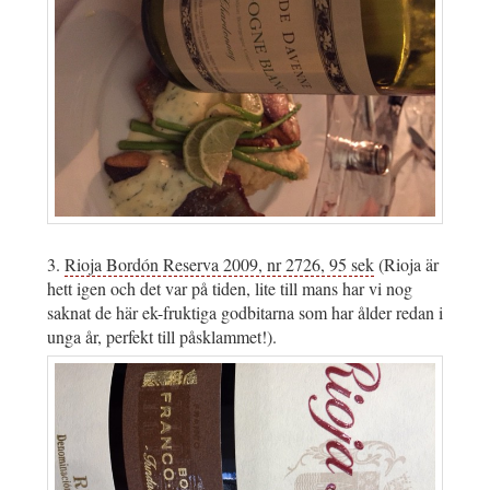
3.
Rioja Bordón Reserva 2009, nr 2726, 95 sek
(Rioja är
hett igen och det var på tiden, lite till mans har vi nog
saknat de här ek-fruktiga godbitarna som har ålder redan i
unga år, perfekt till påsklammet!).