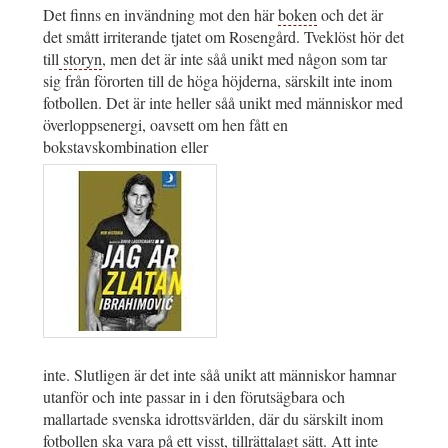
Det finns en invändning mot den här
boken
och det är
det smått irriterande tjatet om Rosengård. Tveklöst hör det
till
storyn
, men det är inte såå unikt med någon som tar
sig från förorten till de höga höjderna, särskilt inte inom
fotbollen. Det är inte heller såå unikt med människor med
överloppsenergi, oavsett om hen fått en
bokstavskombination eller
inte. Slutligen är det inte såå unikt att människor hamnar
utanför och inte passar in i den förutsägbara och
mallartade svenska idrottsvärlden, där du särskilt inom
fotbollen ska vara på ett visst, tillrättalagt sätt. Att inte