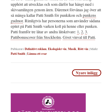
upphört att utvecklas och som därför har hängt med i
skivsamlingen genom åren. Däremot förvånas jag över att
så många kallar Patti Smith för punkikon och
punkens
gudmor
. Rimligtvis har personerna som använder sådana
epitet på Patti Smith varken koll på henne eller punken.
Patti framför tre låtar av andra låtskrivare:
1
,
2
,
3
.
Pattibonuscover från Stockholm
.
Givet vinval till Patti
.
Publicerat i
Definitivt reklam
,
Ekologiskt vin
,
Musik
,
Rött vin
|
Märkt
Patti Smith
|
Lämna ett svar
Inläggsnavigering
Nyare inlägg