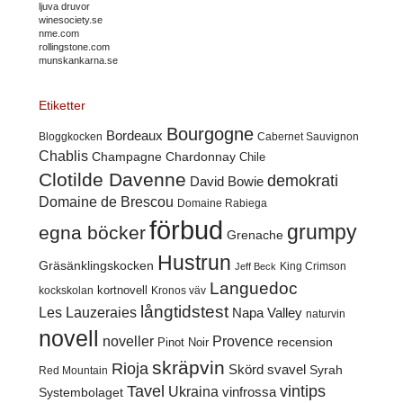
ljuva druvor
winesociety.se
nme.com
rollingstone.com
munskankarna.se
Etiketter
Bourgogne
Bordeaux
Cabernet Sauvignon
Bloggkocken
Chablis
Champagne
Chardonnay
Chile
Clotilde Davenne
demokrati
David Bowie
Domaine de Brescou
Domaine Rabiega
förbud
grumpy
egna böcker
Grenache
Hustrun
Gräsänklingskocken
King Crimson
Jeff Beck
Languedoc
kortnovell
kockskolan
Kronos väv
långtidstest
Les Lauzeraies
Napa Valley
naturvin
novell
noveller
Provence
recension
Pinot Noir
skräpvin
Rioja
Skörd
svavel
Syrah
Red Mountain
Tavel
vintips
Ukraina
Systembolaget
vinfrossa