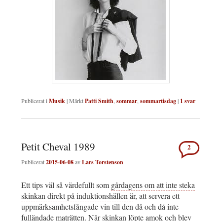
Publicerat i
Musik
|
Märkt
Patti Smith
,
sommar
,
sommartisdag
|
1
svar
Petit Cheval 1989
2
Publicerat
2015-06-08
av
Lars Torstenson
Ett tips väl så värdefullt som
gårdagens om att inte steka
skinkan direkt på induktionshällen ä
r, att servera ett
uppmärksamhetsfångade vin till den då och då inte
fulländade maträtten.
När skinkan löpte amok och blev